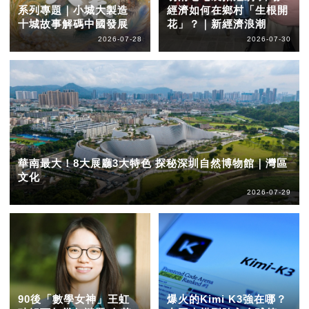
系列專題｜小城大製造
經濟如何在鄉村「生根開
十城故事解碼中國發展
花」？｜新經濟浪潮
2026-07-28
2026-07-30
華南最大！8大展廳3大特色 探秘深圳自然博物館｜灣區
文化
2026-07-29
90後「數學女神」王虹
爆火的Kimi K3強在哪？