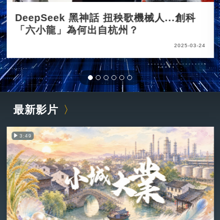
DeepSeek 黑神話 扭秧歌機械人...創科
「六小龍」為何出自杭州？
2025-03-24
最新影片
3:49