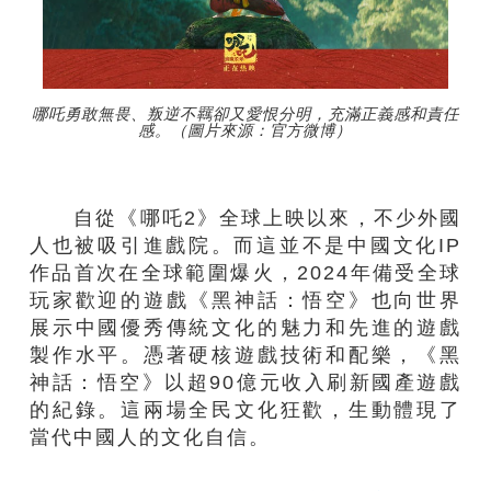
哪吒勇敢無畏、叛逆不羈卻又愛恨分明，充滿正義感和責任
感。（圖片來源：官方微博）
自從《哪吒2》全球上映以來，不少外國
人也被吸引進戲院。而這並不是中國文化IP
作品首次在全球範圍爆火，2024年備受全球
玩家歡迎的遊戲《黑神話：悟空》也向世界
展示中國優秀傳統文化的魅力和先進的遊戲
製作水平。憑著硬核遊戲技術和配樂，《黑
神話：悟空》以超90億元收入刷新國產遊戲
的紀錄。這兩場全民文化狂歡，生動體現了
當代中國人的文化自信。