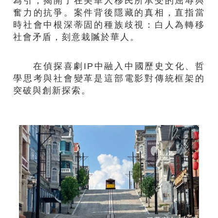
為引，揭開了在美華人移民所承受的屈辱與
奮力的抗爭。案件背後隱藏的真相，直指當
時社會中根深蒂固的種族歧視：白人為轉移
社會矛盾，刻意栽贓於華人。
在偵探喜劇IP中融入中國歷史文化、哲
學思考與社會變革是這部電影對傳統框架的
突破與創新探索。