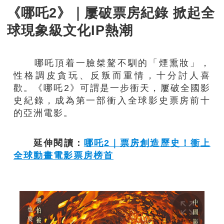
《哪吒2》｜屢破票房紀錄 掀起全
球現象級文化IP熱潮
哪吒頂着一臉桀驁不馴的「煙熏妝」，
性格調皮貪玩、反叛而重情，十分討人喜
歡。《哪吒2》可謂是一步衝天，屢破全國影
史紀錄，成為第一部衝入全球影史票房前十
的亞洲電影。
延伸閱讀：
哪吒2｜票房創造歷史！衝上
全球動畫電影票房榜首