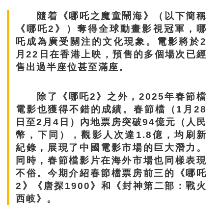
隨着《哪吒之魔童鬧海》（以下簡稱
《哪吒2》）奪得全球動畫影視冠軍，哪
吒成為廣受關注的文化現象。電影將於2
月22日在香港上映，預售的多個場次已經
售出過半座位甚至滿座。
除了《哪吒2》之外，2025年春節檔
電影也獲得不錯的成績。春節檔（1月28
日至2月4日）內地票房突破94億元（人民
幣，下同），觀影人次達1.8億，均刷新
紀錄，展現了中國電影市場的巨大潛力。
同時，春節檔影片在海外市場也同樣表現
不俗。今期介紹春節檔票房前三的《哪吒
2》《唐探1900》和《封神第二部：戰火
西岐》。