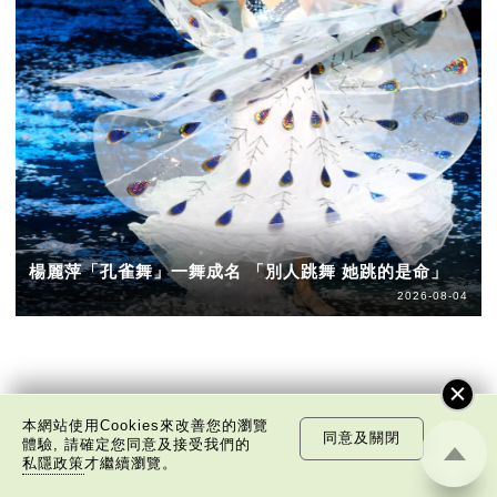
楊麗萍「孔雀舞」一舞成名 「別人跳舞 她跳的是命」
2026-08-04
本網站使用Cookies來改善您的瀏覽
同意及關閉
體驗, 請確定您同意及接受我們的
私隱政策
才繼續瀏覽。