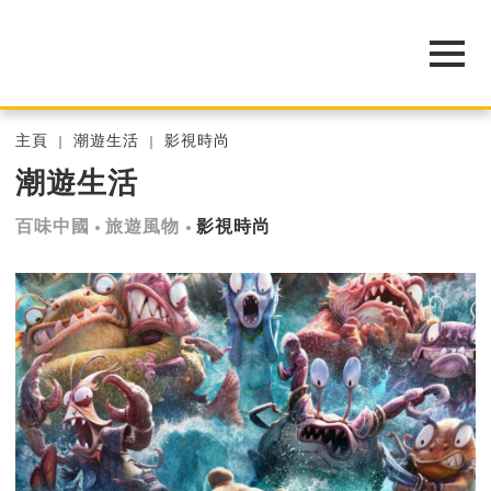
主頁
潮遊生活
影視時尚
潮遊生活
百味中國
旅遊風物
影視時尚