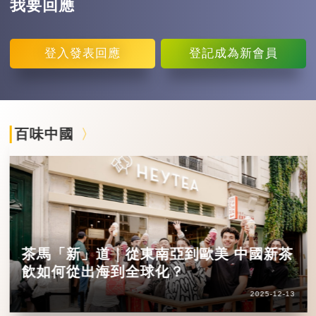
我要回應
登入
發表回應
登記
成為新會員
百味中國
茶馬「新」道｜從東南亞到歐美 中國新茶
飲如何從出海到全球化？
2025-12-13