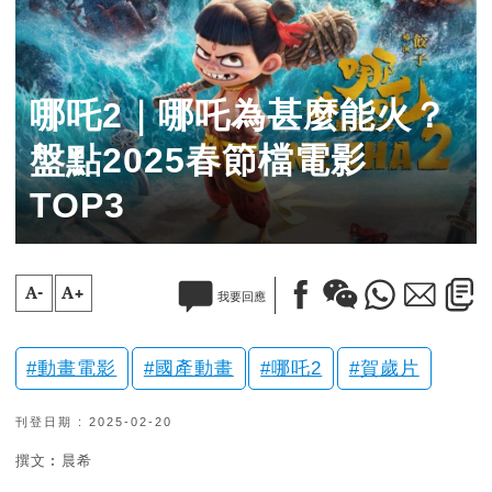
哪吒2｜哪吒為甚麼能火？
盤點2025春節檔電影
TOP3
A-
A+
我要回應
動畫電影
國產動畫
哪吒2
賀歲片
刊登日期 : 2025-02-20
撰文︰晨希