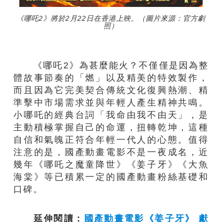
《哪吒2》將於2月22日在香港上映。（圖片來源：官方劇
照）
《哪吒2》為甚麼能火？不僅僅是因為整
體故事節奏的「燃」以及精美的特效製作，
而且因為它完美契合傳統文化復興熱潮、精
準擊中市場需求並與年輕人產生精神共鳴。
小哪吒的經典台詞「我命由我不由天」，是
主動積極掌握自己的命運，扭轉乾坤，這種
自信和氣魄正符合年輕一代人的心態。值得
注意的是，國產動畫電影不是一夜成名，近
幾年《哪吒之魔童降世》《姜子牙》《大魚
海棠》等已積累一定的國產動畫粉絲基礎和
口碑。
延伸閱讀：
國產動畫電影《姜子牙》 獻