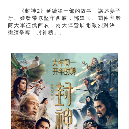
《封神2》延續第一部的故事，講述姜子
牙、姬發帶隊堅守西岐，鄧嬋玉、聞仲率殷
商大軍征伐西岐，兩大陣營展開激烈對決，
繼續爭奪「封神榜」。