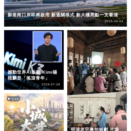
新皇崗口岸即將啟用 新通關模式 新大樓亮點一文看清
2026-08-04
撼動世界AI版圖 Kimi楊
植麟是「搖滾青年」
2026-07-29
3:49
明清老宅裏拍短劇 片場