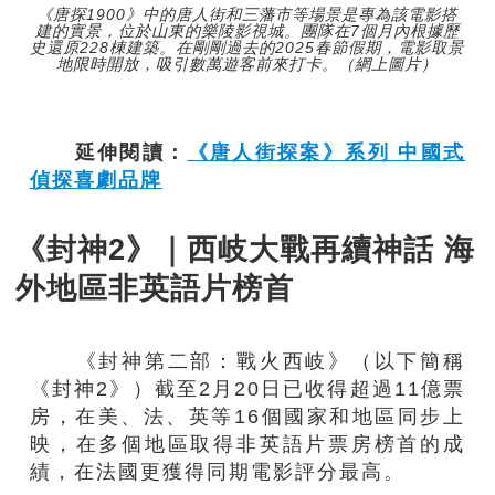
《唐探1900》中的唐人街和三藩市等場景是專為該電影搭
建的實景，位於山東的樂陵影視城。團隊在7個月內根據歷
史還原228棟建築。在剛剛過去的2025春節假期，電影取景
地限時開放，吸引數萬遊客前來打卡。（網上圖片）
延伸閱讀：
《唐人街探案》系列 中國式
偵探喜劇品牌
《封神2》｜西岐大戰再續神話 海
外地區非英語片榜首
《封神第二部：戰火西岐》（以下簡稱
《封神2》）截至2月20日已收得超過11億票
房，在美、法、英等16個國家和地區同步上
映，在多個地區取得非英語片票房榜首的成
績，在法國更獲得同期電影評分最高。