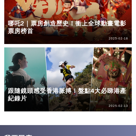
哪吒2｜票房創造歷史！衝上全球動畫電影
票房榜首
2025-02-18
跟隨鏡頭感受香港脈搏！盤點4大必睇港產
紀錄片
2025-02-13