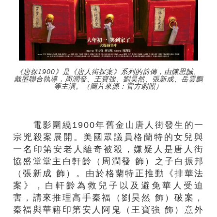
《唐探1900》是《唐人街探案》系列的前傳，由陳思誠、
戴墨聯合執導，周潤發、王寶強、劉昊然、張新成、岳雲鵬
等主演。（圖片來源：官方劇照）
電影圍繞1900年舊金山唐人街發生的一
宗兇殺案展開。美國眾議員格蘭特的女兒與
一名印第安老人離奇被殺，嫌疑人是唐人街
協盛堂堂主白軒齡（周潤發 飾）之子白振邦
（張新成 飾）。由於格蘭特正推動《排華法
案》，白軒齡為救兒子以及避免華人受迫
害，請來推理高手秦福（劉昊然 飾）破案，
秦福與華籍印第安人阿鬼（王寶強 飾）意外