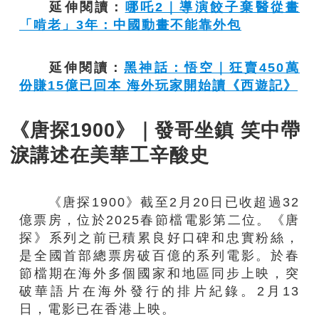
延伸閱讀：
哪吒2｜導演餃子棄醫從畫
「啃老」3年：中國動畫不能靠外包
延伸閱讀：
黑神話：悟空｜狂賣450萬
份賺15億已回本 海外玩家開始讀《西遊記》
《唐探1900》｜發哥坐鎮 笑中帶
淚講述在美華工辛酸史
《唐探1900》截至2月20日已收超過32
億票房，位於2025春節檔電影第二位。《唐
探》系列之前已積累良好口碑和忠實粉絲，
是全國首部總票房破百億的系列電影。於春
節檔期在海外多個國家和地區同步上映，突
破華語片在海外發行的排片紀錄。2月13
日，電影已在香港上映。