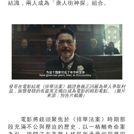
結識，兩人成為「唐人街神探」組合。
發哥在電影結尾《排華法案》聽證會義正詞嚴為華人爭取利
益，振聾發聵的長篇英文獨白成為電影的精彩看點。（圖片
來源：預告片截圖）
電影將鏡頭聚焦於《排華法案》時期那
段充滿不公與壓迫的歷史，以一樁離奇命案