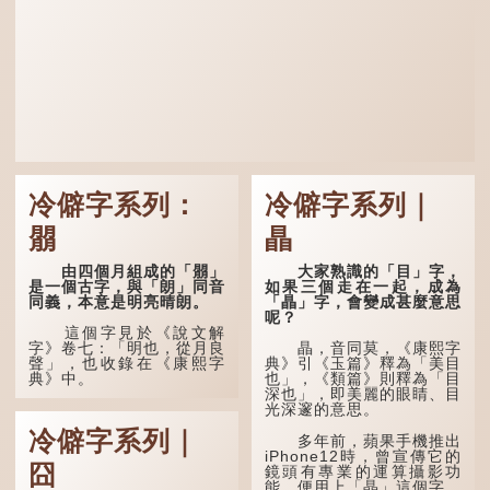
冷僻字系列：
冷僻字系列｜
朤
瞐
由四個月組成的「朤」
大家熟識的「目」字，
是一個古字，與「朗」同音
如果三個走在一起，成為
同義，本意是明亮晴朗。
「瞐」字，會變成甚麼意思
呢？
這個字見於《說文解
字》卷七：「明也，從月良
瞐，音同莫，《康熙字
聲」，也收錄在《康熙字
典》引《玉篇》釋為「美目
典》中。
也」，《類篇》則釋為「目
深也」，即美麗的眼睛、目
光深邃的意思。
這個字，用法頗多。
冷僻字系列｜
多年前，蘋果手機推出
「朤朤乾坤，捨我其
iPhone12時，曾宣傳它的
誰。」乾坤是《周易》中的
囧
鏡頭有專業的運算攝影功
兩個卦名，這裏指天地、宇
能，便用上「瞐」這個字，
宙等，形容政治清明，天下