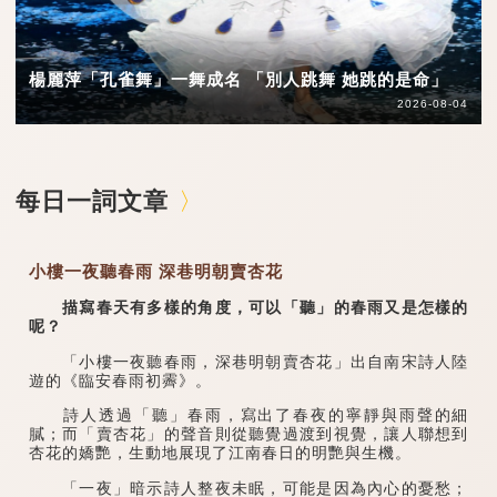
楊麗萍「孔雀舞」一舞成名 「別人跳舞 她跳的是命」
2026-08-04
每日一詞文章
小樓一夜聽春雨 深巷明朝賣杏花
描寫春天有多樣的角度，可以「聽」的春雨又是怎樣的
呢？
「小樓一夜聽春雨，深巷明朝賣杏花」出自南宋詩人陸
遊的《臨安春雨初霽》。
詩人透過「聽」春雨，寫出了春夜的寧靜與雨聲的細
膩；而「賣杏花」的聲音則從聽覺過渡到視覺，讓人聯想到
杏花的嬌艷，生動地展現了江南春日的明艷與生機。
「一夜」暗示詩人整夜未眠，可能是因為內心的憂愁；