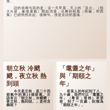
聲。
詩的前兩句寫的是：這一天早晨，天上的「流火」（指
大火星，象徵暑氣）開始消退，涼爽的秋風（商飆，即西
風）已經悄然吹起。後兩句，便是全詩的靈魂...
朝立秋 冷颼
「耄耋之年」
颼，夜立秋 熱
與「期頤之
到頭
年」
今天是立秋，是二十四
若某人的年紀到了八、
節氣中的第13個節氣。古
九十歲，我們可以「耄耋之
語有云「朝立秋，冷颼颼；
年」（粵音：冒秩）來形
夜立秋，熱到頭。」是何含
容，到了一百歲，則稱為
義呢？
「期頤之年」。