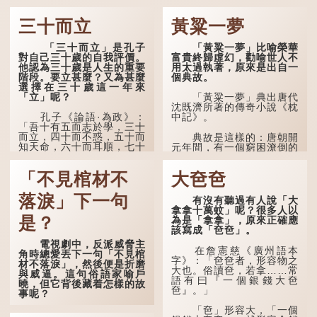
三十而立
黃粱一夢
「三十而立」是孔子
「黃粱一夢」比喻榮華
對自己三十歲的自我評價。
富貴終歸虛幻，勸喻世人不
他認為三十歲是人生的重要
用太過執著，原來是出自一
階段。要立甚麼？又為甚麼
個典故。
選擇在三十歲這一年來
「立」呢？
「黃粱一夢」典出唐代
沈既濟所著的傳奇小說《枕
孔子《論語·為政》：
中記》。
「吾十有五而志於學，三十
而立，四十而不惑，五十而
典故是這樣的：唐朝開
知天命，六十而耳順，七十
元年間，有一個窮困潦倒的
而從心所欲，不逾矩。」
盧姓書生，在上京赴考的途
中經過一間旅店休息，碰巧
「不見棺材不
大夿夿
在古代，男子一般於二
遇到一位呂姓道士，兩人暢
十歲進行冠禮，冠禮完成後
談甚歡。
便是成人，但由於未達壯
落淚」下一句
有沒有聽過有人說「大
年，所以又稱「弱冠」。
言談間，盧姓書生感慨
拿拿十萬蚊」呢？很多人以
《禮記·曲禮》明確記載：
自己雖貴為讀書人，但一直
是？
為是「拿拿」，原來正確應
「人生十年曰幼，學；二十
未能考取功名，仍然貧困，
該寫成「夿夿」。
曰弱，冠；三十曰壯，有
感到十分落泊。於是，道士
電視劇中，反派威脅主
室。」這說明三十歲在...
拿出一個青瓷枕頭，讓...
在詹憲慈《廣州語本
角時總愛丟下一句「不見棺
字》：「夿夿者，形容物之
材不落淚」，然後便是折磨
大也。俗讀夿，若拿……常
與威逼。這句俗語家喻戶
語有曰『一個銀錢大夿
曉，但它背後藏着怎樣的故
夿』。」
事呢？
「夿」形容大，「一個
「不見棺材不落淚」的