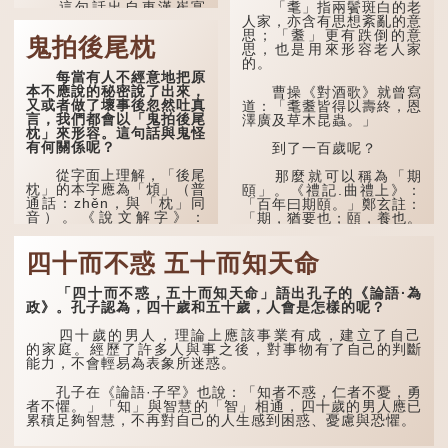
這句話出自東漢崔寔
「耄」指兩鬢斑白的老
《四民月令》：「朝立秋，
人家，亦含有思想紊亂的意
冷颼颼；夜立秋，熱到
思；「耋」更有跌倒的意
鬼拍後尾枕
頭」。到了清代，顧祿在
思，也是用來形容老人家
《清嘉錄》中記錄蘇州風俗
的。
每當有人不經意地把原
時，也引用了這句諺語。不
本不應說的秘密說了出來，
過當地百姓的口頭說法是
曹操《對酒歌》就曾寫
又或者做了壞事後忽然吐真
「朝立秋，渹颼颼；夜立
道：「耄耋皆得以壽終，恩
言，我們都會以「鬼拍後尾
秋，熱吽吽」。雖然用字略
澤廣及草木昆蟲。」
枕」來形容。這句話與鬼怪
有不同，但意思完全一致。
有何關係呢？
到了一百歲呢？
那麼，這句話到底準不
從字面上理解，「後尾
準呢？它反映了古人的一種
那麼就可以稱為「期
枕」的本字應為「䪴」（普
樸素觀察：如果立秋的精
頤」。《禮記.曲禮上》：
通話：zhěn，與「枕」同
確...
「百年曰期頤。」鄭玄註：
音）。《說文解字》：
「期，猶要也；頤，養也。
「䪴，項枕也。」意思是頭
不知衣服食味，孝子要盡養
後部與枕頭接觸的地方。
道...
四十而不惑 五十而知天命
民間流傳有一種說法，
人會將一些不欲為人所知的
「四十而不惑，五十而知天命」語出孔子的《論語·為
記憶藏於頸後之處。如果忽
政》。孔子認為，四十歲和五十歲，人會是怎樣的呢？
然吐真言，就好像被不明東
西（如鬼魂）在後腦拍了一
四十歲的男人，理論上應該事業有成，建立了自己
下，藏在腦中的秘密便脫口
的家庭。經歷了許多人與事之後，對事物有了自己的判斷
而出。因此「鬼拍...
能力，不會輕易為表象所迷惑。
孔子在《論語·子罕》也說：「知者不惑，仁者不憂，勇
者不懼。」「知」與智慧的「智」相通，四十歲的男人應已
累積足夠智慧，不再對自己的人生感到困惑、憂慮與恐懼。