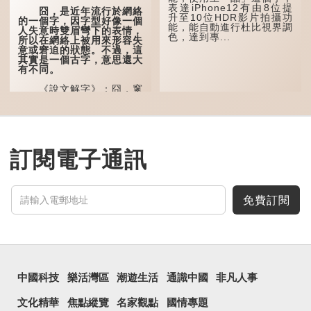
表達iPhone12有由8位提
太平！
囧，是近年流行於網絡
升至10位HDR影片拍攝功
的一個字，因字型好像一個
能，能自動進行杜比視界調
「天空朤朤，任鳥兒高
人失意時雙眉彎下的表情，
色，達到專...
飛。」也是指天清氣明，鳥
所以在網絡上被用來形容失
兒可高飛。
意或窘迫的狀態。不過，這
其實是一個古字，意思還大
「朤朤脆脆」就是形容
有不同。
辦事爽快乾脆。我們熟...
《說文解字》：囧，窻
牖丽廔闿明。象形，本義是
透光通明的窗戶，跟「囪」
一樣都是「窗」的象形字。
甲骨文中又用作地名，古書
中的「黍于囧」表示在囧地
種黍。
訂閱電子通訊
這個古字十分少用，直
至21世紀，網絡上開始流
行表情符號，這個字也被網
民當做表情符號來用。
免費訂閱
囧字的「八」像一對委
屈的八字眉模樣，「口」像
驚訝、窘迫...
中國科技
樂活灣區
潮遊生活
通識中國
非凡人事
文化精華
焦點縱覽
名家觀點
國情專題