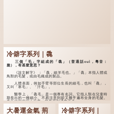
冷僻字系列｜毳
三個「毛」字組成的「毳」（普通話cuì，粵音：
脆），有甚麼意思？
《說文解字》 ：「毳，細羊毛也。」「毳」本指人體或
鳥獸的毛髮，或由毛織成的製品。
人體表面，例如手臂等部位生長的細毛，也叫「毳」，
又叫「寒毛」、「汗毛」。
醫學上，「毳毛」是一個專有名詞。它指人類在兒童時
期長出的一種細小、不易注意到卻又幾乎遍布全身的毛髮。
毳毛的密度因人而異，其長度則通常不會...
大暑運金氣 荊
冷僻字系列｜