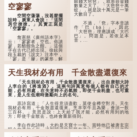
銀錢大夿夿」，就形容金錢
原句，有說法是「不見棺材
空寥寥
數量之大了。「大夿夿十萬
不下淚」或「不見親棺不下
蚊」，就是說十萬元是一筆
淚」，出自明朝蘭陵笑笑生
大數目了。
空間空蕩蕩，沒甚麼擺
所著的《金瓶梅詞話》第九
設時，廣東人會說：「這間
十八回。原意是指人未親眼
不過，「夿」字本音讀
房空撩撩。」其實正寫是
見到親人棺木，便不會真正
作「巴（bā）」，因此
「空寥寥」。
感到悲傷；後來引申為比喻
「大夿夿」理應讀成「大巴
人執迷不悟，不到徹底失
巴」。問題是，若依足本
敗，便不肯罷休。
詹憲慈《廣州語本字》
音，...
云：「寥寥者，空也。俗讀
寥，若醋餾魚之餾。」這個
許多人對這上半句耳熟
字在古代已經出現。徐鉉與
能詳，但它其實還有下半句
段玉裁的《說文》注本中，
——「不到黃河心不死」...
「寥」是「廫」的篆形，解
作空渺、空虛。如《列仙傳
·安期先生》載琊阜老人故
天生我材必有用 千金散盡還復來
事，以「寥寥安期，虛質高
清」形容空虛無所事事。
「天生我材必有用，千金散盡還復來」，出自唐朝大詩
人李白的《將進酒》。這兩句詩寓意每個人都有自己的才
能，必有用處，在失意時不必氣餒，即使千金耗盡，也可重
來，是人生低潮時激勵向上的名句。
原詩寫道：「人生得意須盡歡，莫使金樽空對月。天生
我材必有用，千金散盡還復來。烹羊宰牛且為樂，會須一飲
三百杯。」意思是說：上天給了我才能，必然有用到的地
方；即使千金散去，也終會重新得到。
李白作此詩時，大約是天寶十一年。當時他已被唐玄宗
賜金放還約八年，這期間經常與朋友遊山玩水，部分詩作顯
露出懷才...