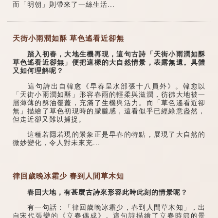
而「明朝」則帶來了一絲生活...
天街小雨潤如酥 草色遙看近卻無
踏入初春，大地生機再現，這句古詩「天街小雨潤如酥
草色遙看近卻無」便把這樣的大自然情景，表露無遺。具體
又如何理解呢？
這句詩出自韓愈《早春呈水部張十八員外》。韓愈以
「天街小雨潤如酥」形容春雨的輕柔與滋潤，彷彿大地被一
層薄薄的酥油覆蓋，充滿了生機與活力。而「草色遙看近卻
無」描繪了草色初現時的朦朧感，遠看似乎已經綠意盎然，
但走近卻又難以捕捉。
這種若隱若現的景象正是早春的特點，展現了大自然的
微妙變化，令人對未來充...
律回歲晚冰霜少 春到人間草木知
春回大地，有甚麼古詩來形容此時此刻的情景呢？
有一句話：「律回歲晚冰霜少，春到人間草木知」，出
自宋代張欒的《立春偶成》。這句詩描繪了立春時節的景