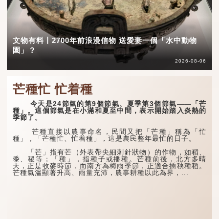
文物有料丨2700年前浪漫信物 送愛妻一個「水中動物
園」？
2026-08-06
芒種忙 忙着種
今天是24節氣的第9個節氣、夏季第3個節氣——「芒
種」。這個節氣是在小滿和夏至中間，表示開始踏入炎熱的
季節了。
芒種直接以農事命名，民間又把「芒種」稱為「忙
種」，「芒種忙、忙着種」，這是農民整年最忙的日子。
「芒」指有芒（外表帶尖細刺針狀物）的作物，如稻、
黍、稷等；「種」，指種子或播種。芒種前後，北方多晴
天，正是收麥時節，而南方為梅雨季節，正適合插秧種稻。
芒種氣溫顯著升高、雨量充沛，農事耕種以此為界，...