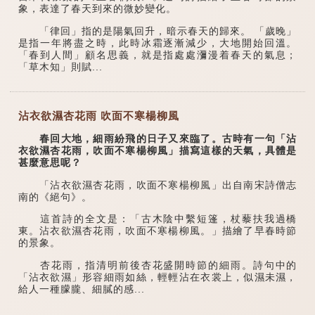
象，表達了春天到來的微妙變化。
「律回」指的是陽氣回升，暗示春天的歸來。 「歲晚」
是指一年將盡之時，此時冰霜逐漸減少，大地開始回溫。
「春到人間」顧名思義，就是指處處瀰漫着春天的氣息；
「草木知」則賦...
沾衣欲濕杏花雨 吹面不寒楊柳風
春回大地，細雨紛飛的日子又來臨了。古時有一句「沾
衣欲濕杏花雨，吹面不寒楊柳風」描寫這樣的天氣，具體是
甚麼意思呢？
「沾衣欲濕杏花雨，吹面不寒楊柳風」出自南宋詩僧志
南的《絕句》。
這首詩的全文是：「古木陰中繫短篷，杖藜扶我過橋
東。沾衣欲濕杏花雨，吹面不寒楊柳風。」描繪了早春時節
的景象。
杏花雨，指清明前後杏花盛開時節的細雨。詩句中的
「沾衣欲濕」形容細雨如絲，輕輕沾在衣裳上，似濕未濕，
給人一種朦朧、細膩的感...