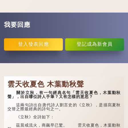
我要回應
登入
發表回應
登記
成為新會員
雲天收夏色 木葉動秋聲
關於立秋，有一句經典名句「雲天收夏色，木葉動秋
聲」，出自哪位詩人手筆？又有怎樣的意思？
這兩句詩出自唐代詩人劉言史的《立秋》，是描寫夏秋
交替之際最經典的詩句之一。
《立秋》全詩如下：
茲晨戒流火，商飆早已驚。 雲天收夏色，木葉動秋