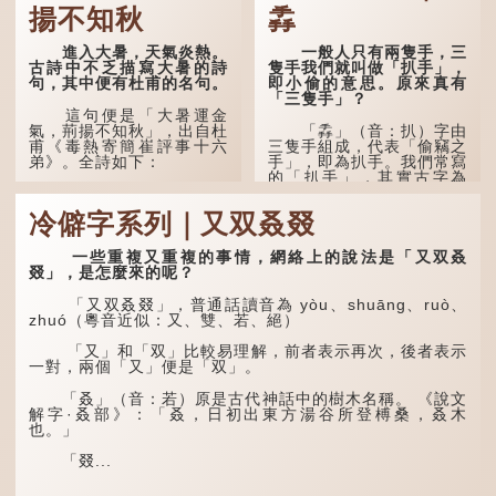
揚不知秋
掱
進入大暑，天氣炎熱。
一般人只有兩隻手，三
古詩中不乏描寫大暑的詩
隻手我們就叫做「扒手」，
句，其中便有杜甫的名句。
即小偷的意思。原來真有
「三隻手」？
這句便是「大暑運金
氣，荊揚不知秋」，出自杜
「掱」（音：扒）字由
甫《毒熱寄簡崔評事十六
三隻手組成，代表「偷竊之
弟》。全詩如下：
手」，即為扒手。我們常寫
的「扒手」，其實古字為
「掱手」。
大暑運金氣，荊揚不知
秋。
冷僻字系列｜又双叒叕
清·徐珂《清稗類鈔．
盜賊類．掱手》記載：「滬
林下有塌翼，水中無行
人呼翦綹賊曰掱手，猶言扒
舟。
一些重複又重複的事情，網絡上的說法是「又双叒
手也，亦曰癟三碼子。」
叕」，是怎麼來的呢？
五行當中「金」對應秋
其中「翦綹」即剪斷他
季，代表涼爽肅殺之氣。
「又双叒叕」，普通話讀音為 yòu、shuāng、ruò、
人衣帶以竊取錢物，是小偷
「運」是「運行」，生動地
zhuó（粵音近似：又、雙、若、絕）
的舊稱。而「掱手」也就是
描寫大暑的酷熱阻礙金氣流
手多多，擅自拿別人東西的
轉。「大暑運金氣」以誇張
「又」和「双」比較易理解，前者表示再次，後者表示
意思了...
手法描寫炎熱阻滯了季節更
一對，兩個「又」便是「双」。
替。
「叒」（音：若）原是古代神話中的樹木名稱。 《說文
「荊揚」指...
解字·叒部》：「叒，日初出東方湯谷所登榑桑，叒木
也。」
「叕...