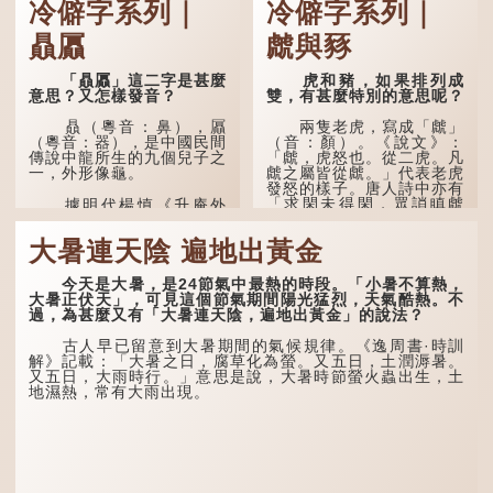
冷僻字系列｜
冷僻字系列｜
贔屭
虤與豩
「贔屭」這二字是甚麼
虎和豬，如果排列成
意思？又怎樣發音？
雙，有甚麼特別的意思呢？
贔（粵音：鼻），屭
兩隻老虎，寫成「虤」
（粵音：器），是中國民間
（音：顏）。《說文》：
傳說中龍所生的九個兒子之
「虤，虎怒也。從二虎。凡
一，外形像龜。
虤之屬皆從虤。」代表老虎
發怒的樣子。唐人詩中亦有
「求閑未得閑，眾誚瞋虤
據明代楊慎《升庵外
虤」之句，意思是眾人的譏
集》記載，龍生九子的次序
諷讓人怒目而視。
排列為：贔屭、螭吻、蒲
大暑連天陰 遍地出黃金
牢、狴犴、饕餮、蚣蝮、睚
眥、狻猊、椒圖（此為其中
兩隻豬，則為「豩」
一種說法）。
（音：賓）。甲骨文從二
今天是大暑，是24節氣中最熱的時段。「小暑不算熱，
「豕」，象豬相追逐的樣
大暑正伏天」，可見這個節氣期間陽光猛烈，天氣酷熱。不
子。《同文備考》另有一說
龍九子外形與能力各有
過，為甚麼又有「大暑連天陰，遍地出黃金」的說法？
「豩，豕亂群。」意指一
不同，其中，贔屭原形像
群...
龜，因為能負重，多作為碑
古人早已留意到大暑期間的氣候規律。《逸周書·時訓
座，有「碑下龜...
解》記載：「大暑之日，腐草化為螢。又五日，土潤溽暑。
又五日，大雨時行。」意思是說，大暑時節螢火蟲出生，土
地濕熱，常有大雨出現。