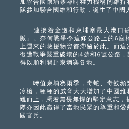
加聯合國柬埔寨臨時權力機構的維持
隊參加聯合國維和行動，誕生了中國
連接着金邊和柬埔寨最大港口磅
脈」。奈何戰爭令這條公路上的6座
上運來的救援物資都滯留於此。而這
復遭戰爭嚴重破壞的4號和6號公路
得以順利開赴柬埔寨各地。
時值柬埔寨雨季，毒蛇、毒蚊頻繁
冷槍，種種的威脅大大增加了中國維
難而上，憑着無畏無懼的堅定意志，
隊亦因此贏得了當地民眾的尊重和愛
國官兵。