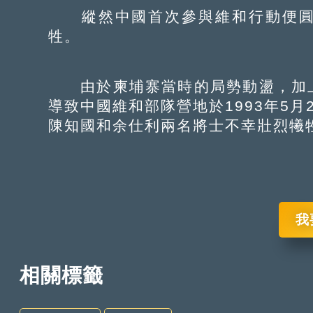
縱然中國首次參與維和行動便圓
牲。
由於柬埔寨當時的局勢動盪，加上
導致中國維和部隊營地於1993年5
陳知國和余仕利兩名將士不幸壯烈犧
我
相關標籤