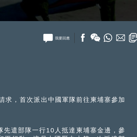
我要回應
國請求，首次派出中國軍隊前往柬埔寨參加
先遣部隊一行10人抵達柬埔寨金邊，參