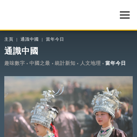
主頁
通識中國
當年今日
通識中國
趣味數字
中國之最
統計新知
人文地理
當年今日