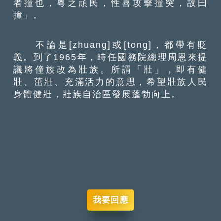
者撞也，粵之頑民，性喜攻擊撞突，故曰
撞」。
不論是[zhuang]或[tong]，都帶有貶
義。到了1965年，時任國務院總理周恩來提
議將僮族改為壯族。所謂「壯」，即有健
壯、茁壯、充滿活力的意思，希望壯族人民
身體健壯，壯族自治區發展蓬勃向上。
我要回應