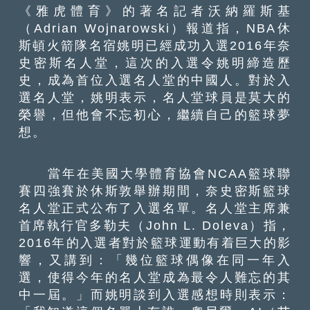
《雅虎體育》的著名記者沃納羅斯基
（Adrian Wojnarowski）報道指，NBA休
斯頓火箭隊名宿姚明已經成功入選2016年奈
史密斯名人堂，這次的入選令姚明締造歷
史，成為首位入選名人堂的中國人。對於入
選名人堂，姚明表示，名人堂球員是莫大的
榮譽，但他會不忘初心，繼續自己的籃球夢
想。
當年在美國大學體育協會NCAA籃球聯
賽四強賽於休斯敦舉辦期間，奈史密斯籃球
名人堂正式公布了入選名單。名人堂主席兼
首席執行官多勒夫（John L. Doleva）指，
2016年的入選者對於籃球運動有着巨大的影
響，又講到：「幾位籃球偶像在同一年入
選，使得今年的名人堂成為最令人難忘的其
中一屆。」而姚明談到入選感想時則表示：