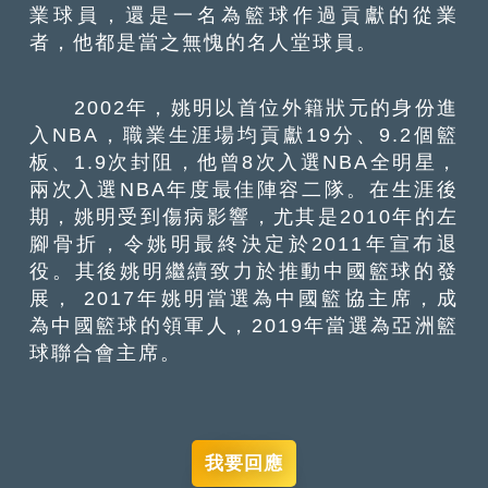
業球員，還是一名為籃球作過貢獻的從業
者，他都是當之無愧的名人堂球員。
2002年，姚明以首位外籍狀元的身份進
入NBA，職業生涯場均貢獻19分、9.2個籃
板、1.9次封阻，他曾8次入選NBA全明星，
兩次入選NBA年度最佳陣容二隊。在生涯後
期，姚明受到傷病影響，尤其是2010年的左
腳骨折，令姚明最終決定於2011年宣布退
役。其後姚明繼續致力於推動中國籃球的發
展， 2017年姚明當選為中國籃協主席，成
為中國籃球的領軍人，2019年當選為亞洲籃
球聯合會主席。
我要回應