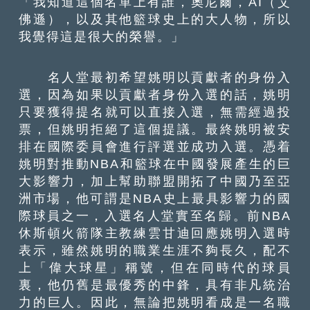
「我知道這個名單上有誰，奧尼爾，AI（艾
佛遜），以及其他籃球史上的大人物，所以
我覺得這是很大的榮譽。」
名人堂最初希望姚明以貢獻者的身份入
選，因為如果以貢獻者身份入選的話，姚明
只要獲得提名就可以直接入選，無需經過投
票，但姚明拒絕了這個提議。最終姚明被安
排在國際委員會進行評選並成功入選。憑着
姚明對推動NBA和籃球在中國發展產生的巨
大影響力，加上幫助聯盟開拓了中國乃至亞
洲市場，他可謂是NBA史上最具影響力的國
際球員之一，入選名人堂實至名歸。前NBA
休斯頓火箭隊主教練雲甘迪回應姚明入選時
表示，雖然姚明的職業生涯不夠長久，配不
上「偉大球星」稱號，但在同時代的球員
裏，他仍舊是最優秀的中鋒，具有非凡統治
力的巨人。因此，無論把姚明看成是一名職