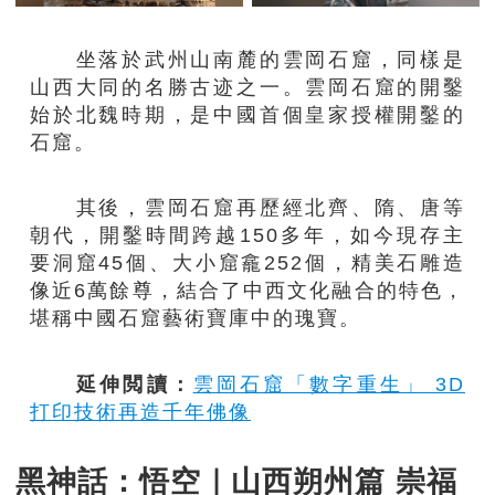
坐落於武州山南麓的雲岡石窟，同樣是
山西大同的名勝古迹之一。雲岡石窟的開鑿
始於北魏時期，是中國首個皇家授權開鑿的
石窟。
其後，雲岡石窟再歷經北齊、隋、唐等
朝代，開鑿時間跨越150多年，如今現存主
要洞窟45個、大小窟龕252個，精美石雕造
像近6萬餘尊，結合了中西文化融合的特色，
堪稱中國石窟藝術寶庫中的瑰寶。
延伸閲讀：
雲岡石窟「數字重生」 3D
打印技術再造千年佛像
黑神話：悟空｜山西朔州篇 崇福