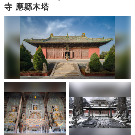
寺 應縣木塔