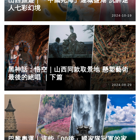
山西旅遊｜「中國死海」運城鹽湖 沉醉迷
人七彩幻境
2024-10-19
黑神話：悟空｜山西同款取景地 懸塑藝術
最後的絕唱 ｜下篇
2024-08-29
巴黎奧運｜這些「00後」國家隊冠軍的家