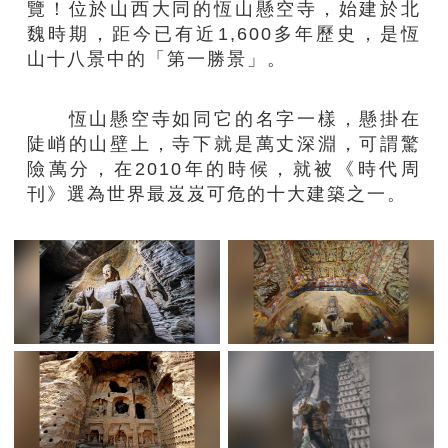
覽！位於山西大同的恆山懸空寺，始建於北
魏時期，距今已有近1,600多年歷史，是恆
山十八景中的「第一勝景」。
恆山懸空寺如同它的名字一樣，懸掛在
陡峭的山壁上，寺下就是萬丈深淵，可謂驚
險萬分，在2010年的時候，就被《時代周
刊》選為世界最岌岌可危的十大建築之一。