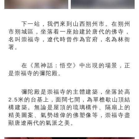
下一站，我們來到山西朔州市。在朔州
市朔城區，坐落着一座始建於唐代的佛寺，
名叫崇福寺，遼代時曾作為官府，名為林衙
署。
在《黑神話：悟空》中出現的場景，正
是崇福寺的彌陀殿。
彌陀殿是崇福寺的主體建築，坐落於高
2.5米的台基上，面闊七間，為單檐歇山頂結
構建築。無論是屋頂的琉璃構件、隔扇上的
精美圖案、氣勢雄偉的佛塑像等，崇福寺盡
顯唐遼兩代的氣派之美。