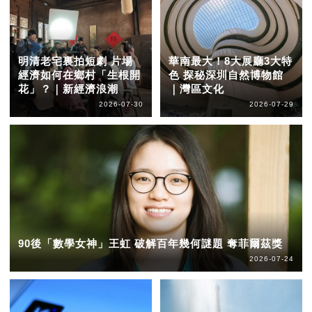
明清老宅裏拍短劇 片場
華南最大！8大展廳3大特
經濟如何在鄉村「生根開
色 探秘深圳自然博物館
花」？｜新經濟浪潮
｜灣區文化
2026-07-30
2026-07-29
90後「數學女神」王虹 破解百年幾何謎題 奪菲爾茲獎
2026-07-24