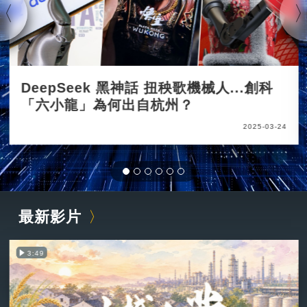
DeepSeek 黑神話 扭秧歌機械人...創科
「六小龍」為何出自杭州？
2025-03-24
最新影片
3:49