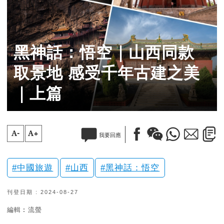
黑神話：悟空｜山西同款
取景地 感受千年古建之美
｜上篇
A-
A+
我要回應
中國旅遊
山西
黑神話：悟空
刊登日期 : 2024-08-27
編輯︰流螢