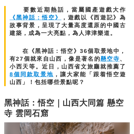
要數近期熱話，當屬國產遊戲大作
《黑神話：悟空》
，遊戲以《西遊記》為
故事背景，呈現了大量高度還原的中國古
建築，成為一大亮點，為人津津樂道。
在《黑神話：悟空》36個取景地中，
有27個就來自山西，像是著名的
懸空寺
、
小西天等。近日，山西省文旅廳就推薦了
8個同款取景地
，讓大家能「跟着悟空遊
山西」！包括哪些景點呢？
黑神話：悟空｜山西大同篇 懸空
寺 雲岡石窟