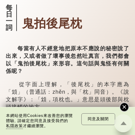
每
日
鬼拍後尾枕
一
詞
每當有人不經意地把原本不應說的秘密說了
出來，又或者做了壞事後忽然吐真言，我們都會
以「鬼拍後尾枕」來形容。這句話與鬼怪有何關
係呢？
從字面上理解，「後尾枕」的本字應為
「䪴」（普通話：zhěn，與「枕」同音）。《說
文解字》：「䪴，項枕也。」意思是頭後部與枕
頭接觸的地方。
本網站使用Cookies來改善您的瀏覽
同意及關閉
民間流傳有一種說法，人會將一些不欲為人
體驗, 請確定您同意及接受我們的
私隱政策
才繼續瀏覽。
所知的記憶藏於頸後之處。如果忽然吐真言，就
好像被不明東西（如鬼魂）在後腦拍了一下，藏