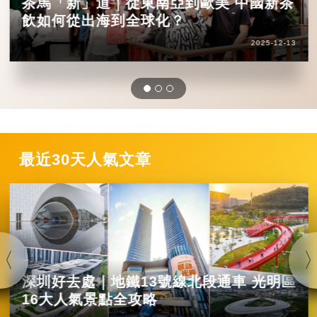
茶馬「新」道｜從東南亞到歐美 中國新茶
飲如何從出海到全球化？
2025-12-13
最近30天人氣文章
深圳好去處｜地鐵13號線北段通車 光明區
16大人氣景點全攻略