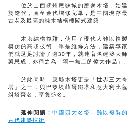
位於山西朔州應縣城的應縣木塔，始建
於遼代，直至金代增修完畢，是中國現存最
古老及最高的純木結構樓閣式建築。
木塔結構複雜，使用了現代人難以複製
模仿的高超技術，單是維修方法，建築專家
們就足足討論了逾30年，就連著名建築大師
梁思成，亦稱之為「獨一無二的偉大作品」.
於此同時，應縣木塔更是「世界三大奇
塔」之一，與巴黎埃菲爾鐵塔和意大利比薩
斜塔齊名，享負盛名。
延伸閲讀：
中國四大名塔—難以複製的
古代建築技術