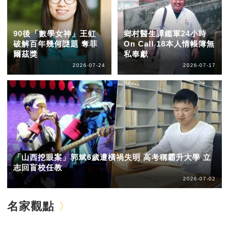
90後「數學女神」王虹
鄉村醫生譚鑑軍24小時
破解百年幾何謎題 奪菲
On Call 18本人情帳簿無
爾茲獎
私奉獻
2026-07-24
2026-07-17
「山西挖眼案」郭斌6歲遭橫禍失明 高考稱霸升大學 立
志回盲校任教
2026-07-02
名家觀點