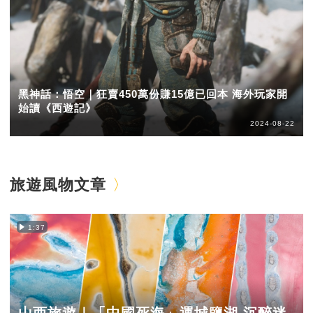
黑神話：悟空｜狂賣450萬份賺15億已回本 海外玩家開
始讀《西遊記》
2024-08-22
旅遊風物文章
1:37