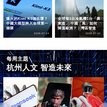
爆火的Kimi K3強在哪？
全球每3台冷氣機1台「廣
中國大模型跨入全球第一
東造」 中國「風」如何
梯隊
降溫歐洲？｜灣區智造
2026-07-24
2026-07-22
每周主題
杭州人文 智造未來