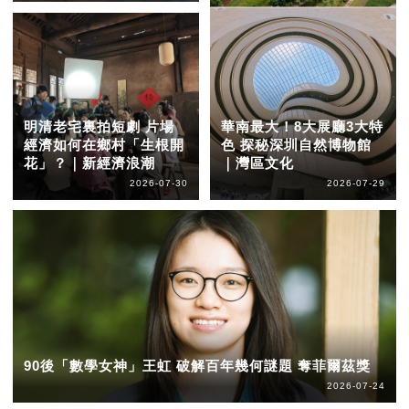
明清老宅裏拍短劇 片場
華南最大！8大展廳3大特
經濟如何在鄉村「生根開
色 探秘深圳自然博物館
花」？｜新經濟浪潮
｜灣區文化
2026-07-30
2026-07-29
90後「數學女神」王虹 破解百年幾何謎題 奪菲爾茲獎
2026-07-24