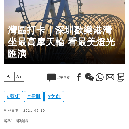
灣區打卡｜深圳歡樂港灣
坐最高摩天輪 看最美燈光
匯演
A-
A+
我要回應
藝術
深圳
文創
刊登日期 : 2021-02-19
編輯︰郭曉陽