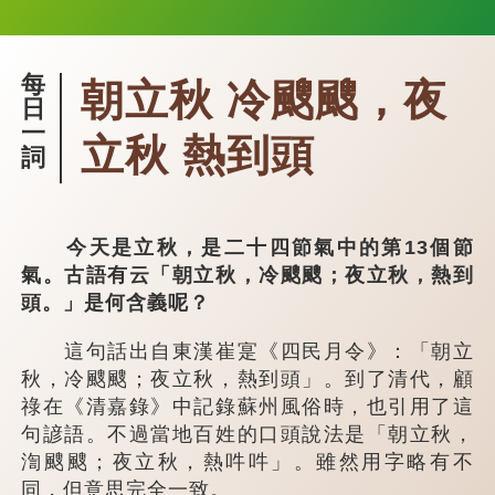
每
朝立秋 冷颼颼，夜
日
一
立秋 熱到頭
詞
今天是立秋，是二十四節氣中的第13個節
氣。古語有云「朝立秋，冷颼颼；夜立秋，熱到
頭。」是何含義呢？
這句話出自東漢崔寔《四民月令》：「朝立
秋，冷颼颼；夜立秋，熱到頭」。到了清代，顧
祿在《清嘉錄》中記錄蘇州風俗時，也引用了這
句諺語。不過當地百姓的口頭說法是「朝立秋，
渹颼颼；夜立秋，熱吽吽」。雖然用字略有不
同，但意思完全一致。