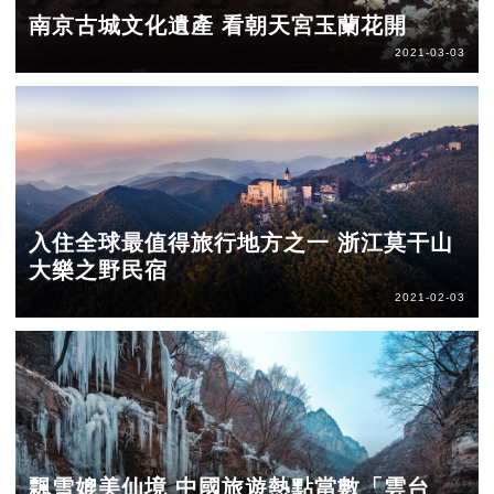
南京古城文化遺產 看朝天宮玉蘭花開
2021-03-03
入住全球最值得旅行地方之一 浙江莫干山
大樂之野民宿
2021-02-03
飄雪媲美仙境 中國旅遊熱點當數「雲台