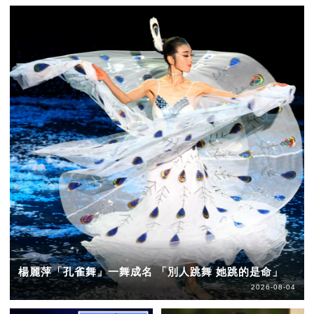
楊麗萍「孔雀舞」一舞成名 「別人跳舞 她跳的是命」
2026-08-04