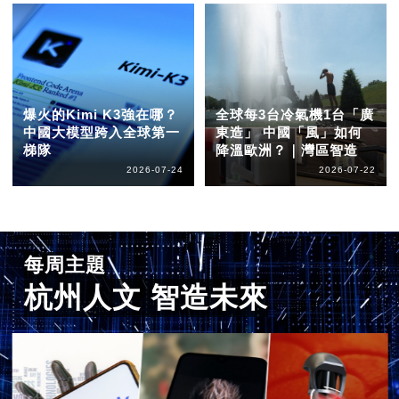
爆火的Kimi K3強在哪？
全球每3台冷氣機1台「廣
中國大模型跨入全球第一
東造」 中國「風」如何
梯隊
降溫歐洲？｜灣區智造
2026-07-24
2026-07-22
每周主題
杭州人文 智造未來