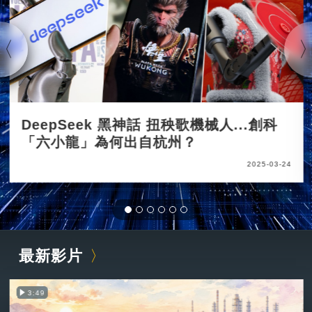
DeepSeek 黑神話 扭秧歌機械人...創科
「六小龍」為何出自杭州？
2025-03-24
最新影片
3:49