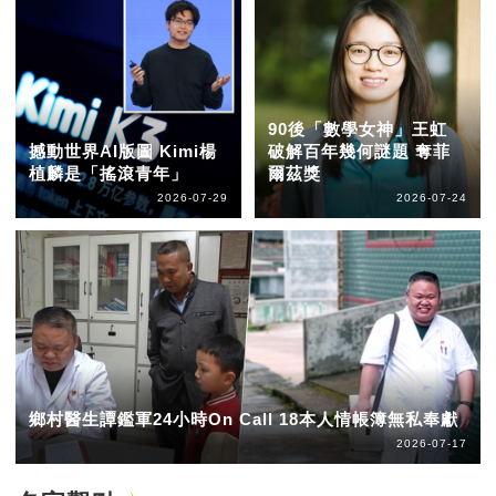
90後「數學女神」王虹
撼動世界AI版圖 Kimi楊
破解百年幾何謎題 奪菲
植麟是「搖滾青年」
爾茲獎
2026-07-29
2026-07-24
鄉村醫生譚鑑軍24小時On Call 18本人情帳簿無私奉獻
2026-07-17