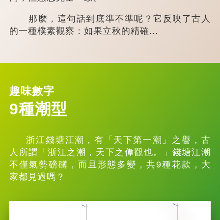
那麼，這句話到底準不準呢？它反映了古人
的一種樸素觀察：如果立秋的精確...
趣味數字
9種潮型
浙江錢塘江潮，有「天下第一潮」之譽，古
人所謂「浙江之潮，天下之偉觀也。」錢塘江潮
不僅氣勢磅礴，而且形態多變，共9種花款，大
家都見過嗎？