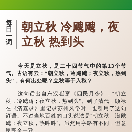
每
朝立秋 冷飕飕，夜
日
一
立秋 热到头
词
今天是立秋，是二十四节气中的第13个节
气。古语有云：“朝立秋，冷飕飕；夜立秋，热到
头”，有何出处呢？立秋等于入秋？
这句话出自东汉崔寔《四民月令》：“朝立
秋，冷飕飕；夜立秋，热到头”。到了清代，顾禄
在《清嘉录》里记录苏州风俗时，也引用了这句
谚语。不过当地百姓的口头说法是“朝立秋，渹飕
飕；夜立秋，热吽吽”。虽然用字略有不同，但意
思完全一致。