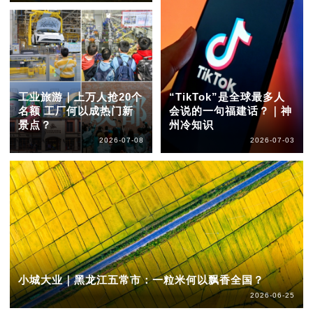
工业旅游｜上万人抢20个
“TikTok”是全球最多人
名额 工厂何以成热门新
会说的一句福建话？｜神
景点？
州冷知识
2026-07-08
2026-07-03
小城大业｜黑龙江五常市：一粒米何以飘香全国？
2026-06-25