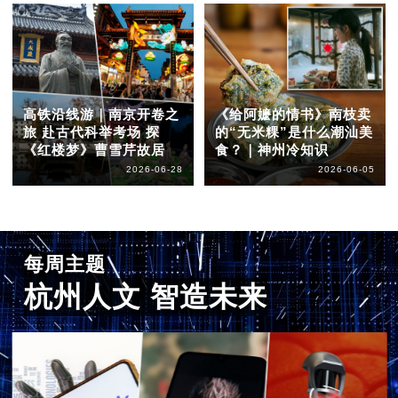
高铁沿线游｜南京开卷之
《给阿嬷的情书》南枝卖
旅 赴古代科举考场 探
的“无米粿”是什么潮汕美
《红楼梦》曹雪芹故居
食？｜神州冷知识
2026-06-28
2026-06-05
每周主题
杭州人文 智造未来