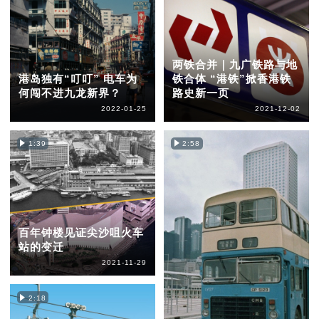
两铁合并｜九广铁路与地
港岛独有“叮叮” 电车为
铁合体 “港铁”掀香港铁
何闯不进九龙新界？
路史新一页
2022-01-25
2021-12-02
1:39
2:58
百年钟楼见证尖沙咀火车
站的变迁
2021-11-29
2:18