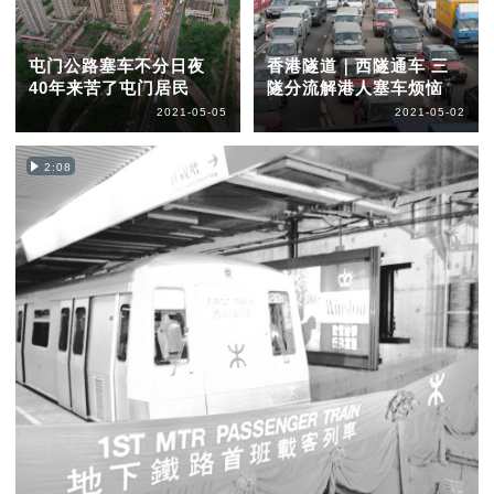
屯门公路塞车不分日夜
香港隧道｜西隧通车 三
40年来苦了屯门居民
隧分流解港人塞车烦恼
2021-05-05
2021-05-02
2:08