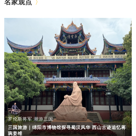
名家观点
罗伦斯将军 潮游三国
三国旅游｜绵阳市博物馆探寻蜀汉风华 西山古迹追忆蒋
琬姜维