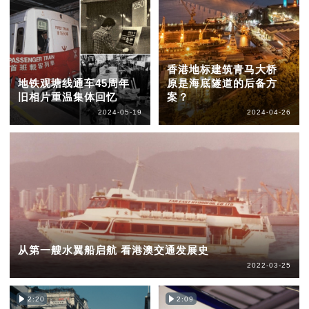
香港地标建筑青马大桥
地铁观塘线通车45周年
原是海底隧道的后备方
旧相片重温集体回忆
案？
2024-05-19
2024-04-26
从第一艘水翼船启航 看港澳交通发展史
2022-03-25
2:20
2:09