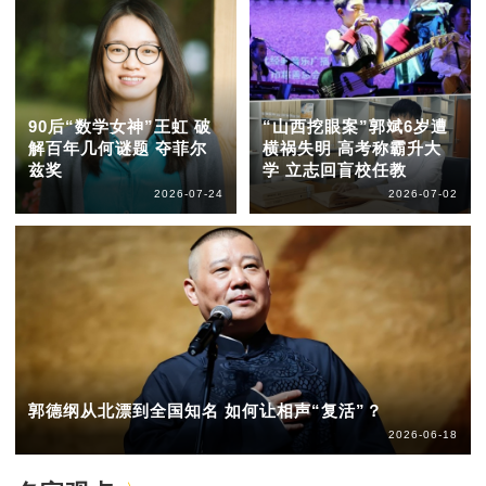
90后“数学女神”王虹 破
“山西挖眼案”郭斌6岁遭
解百年几何谜题 夺菲尔
横祸失明 高考称霸升大
兹奖
学 立志回盲校任教
2026-07-24
2026-07-02
郭德纲从北漂到全国知名 如何让相声“复活”？
2026-06-18