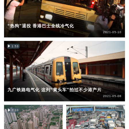
“热狗”退役 香港巴士全线冷气化
2021-05-10
1:53
九广铁路电气化 这列“黄头车”拍过不少港产片
2021-05-06
2:10