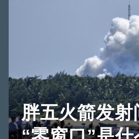
胖五火箭发射
“零窗口”是