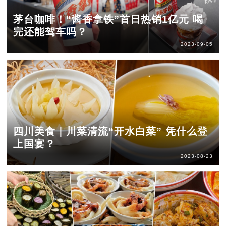
茅台咖啡！“酱香拿铁”首日热销1亿元 喝
完还能驾车吗？
2023-09-05
四川美食｜川菜清流“开水白菜” 凭什么登
上国宴？
2023-08-23