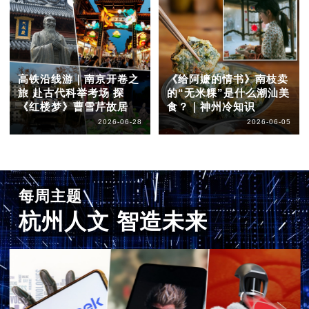
高铁沿线游｜南京开卷之
《给阿嬷的情书》南枝卖
旅 赴古代科举考场 探
的“无米粿”是什么潮汕美
《红楼梦》曹雪芹故居
食？｜神州冷知识
2026-06-28
2026-06-05
每周主题
杭州人文 智造未来