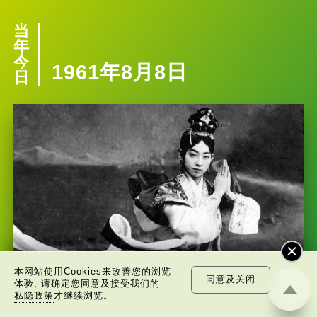
当
年
今
1961年8月8日
日
本网站使用Cookies来改善您的浏览
京剧大师梅兰芳逝世
同意及关闭
体验, 请确定您同意及接受我们的
私隐政策
才继续浏览。