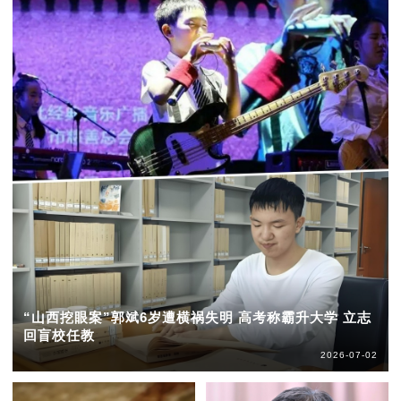
“山西挖眼案”郭斌6岁遭横祸失明 高考称霸升大学 立志
回盲校任教
2026-07-02