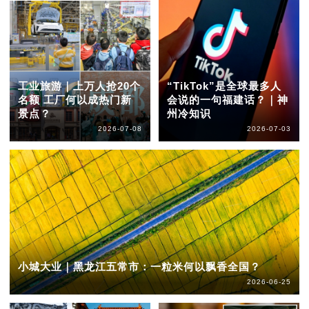
工业旅游｜上万人抢20个
“TikTok”是全球最多人
名额 工厂何以成热门新
会说的一句福建话？｜神
景点？
州冷知识
2026-07-08
2026-07-03
小城大业｜黑龙江五常市：一粒米何以飘香全国？
2026-06-25