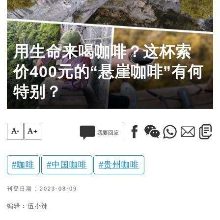
用生命来喝咖啡？这杯索
价400元的“悬崖咖啡”有何
特别？
A-
A+
我要回应
咖啡
中国咖啡
贵州咖啡
刊登日期 : 2023-08-09
编辑︰伍小辣