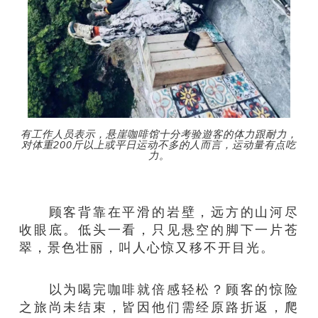
有工作人员表示，悬崖咖啡馆十分考验遊客的体力跟耐力，
对体重200斤以上或平日运动不多的人而言，运动量有点吃
力。
顾客背靠在平滑的岩壁，远方的山河尽
收眼底。低头一看，只见悬空的脚下一片苍
翠，景色壮丽，叫人心惊又移不开目光。
以为喝完咖啡就倍感轻松？顾客的惊险
之旅尚未结束，皆因他们需经原路折返，爬