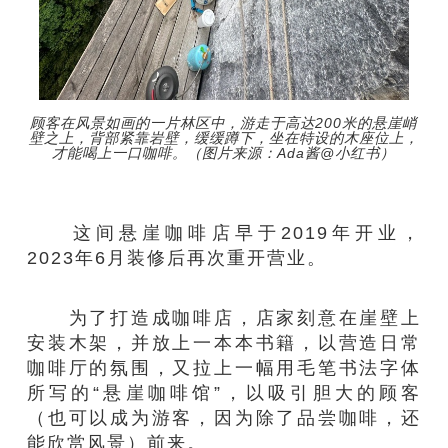
顾客在风景如画的一片林区中，游走于高达200米的悬崖峭
壁之上，背部紧靠岩壁，缓缓蹲下，坐在特设的木座位上，
才能喝上一口咖啡。（图片来源：Ada酱@小红书）
这间悬崖咖啡店早于2019年开业，
2023年6月装修后再次重开营业。
为了打造成咖啡店，店家刻意在崖壁上
安装木架，并放上一本本书籍，以营造日常
咖啡厅的氛围，又拉上一幅用毛笔书法字体
所写的“悬崖咖啡馆”，以吸引胆大的顾客
（也可以成为游客，因为除了品尝咖啡，还
能欣赏风景）前来。