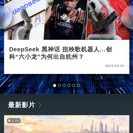
DeepSeek 黑神话 扭秧歌机器人...创
科“六小龙”为何出自杭州？
2025-03-24
最新影片
3:49