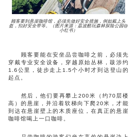
顾客要到悬崖咖啡馆，必须先做好安全措施，例如戴上头
盔，扣好安全带等。（图片来源：荔波酷玩森林探险公园@
小红书）
顾客要能在安坐品尝咖啡之前，必须先
穿戴专业安全设备，穿越原始丛林，跋涉约
1.6公里，徒步走上1.5个小时才到达登山的
起点。
然后，他们要再攀上200米（约70层楼
高）的悬崖，并沿着软梯向下爬20米，才能
到达在悬崖壁上的木质座位，在真正的悬崖
咖啡馆喝上一口咖啡。
品尝咖啡的游客们坐在高耸的悬崖边上