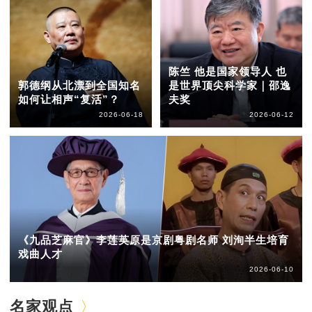
陈竺 他是国家领导人 也
郭德纲从北漂到全国知名
是世界顶尖科学家｜邵逸
如何让相声“复活”？
夫奖
2026-06-18
2026-06-12
《九品芝麻官》李莲英原是京剧粤剧名师 刘洵半生培育
戏曲人才
2026-06-10
名家观点