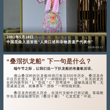
2001年5月18日
中国昆曲入选首批“人类口述和非物质遗产代表作”
2026-05-17
“叠滘扒龙船” 下一句是什么？
端午节之际，让我们说一下扒龙船的有趣歇后语。
佛山叠滘村的扒龙船传统已有近500年历史。叠滘龙舟
不仅历史悠久，更承传了一种独特的＂特技＂：长长的龙舟
在村内狭窄的＂L＂型或＂C＂型弯道中，能够高速过弯，无
需减速迁就，就像赛车＂漂移＂一样惊险刺激。
叠滘龙舟的悠久历史，在清代文献中已有记载。客籍教
学先生易瑞瑜撰写的《叠滘十馨》＂七龙竞渡＂中就...