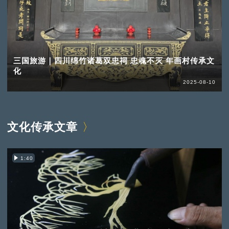
三国旅游｜四川绵竹诸葛双忠祠 忠魂不灭 年画村传承文
化
2025-08-10
文化传承文章
1:40