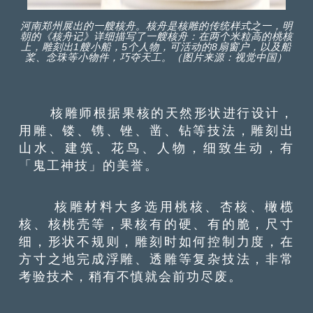
河南郑州展出的一艘核舟。核舟是核雕的传统样式之一，明
朝的《核舟记》详细描写了一艘核舟：在两个米粒高的桃核
上，雕刻出1艘小船，5个人物，可活动的8扇窗户，以及船
桨、念珠等小物件，巧夺天工。（图片来源：视觉中国）
核雕师根据果核的天然形状进行设计，
用雕、镂、镌、锉、凿、钻等技法，雕刻出
山水、建筑、花鸟、人物，细致生动，有
「鬼工神技」的美誉。
核雕材料大多选用桃核、杏核、橄榄
核、核桃壳等，果核有的硬、有的脆，尺寸
细，形状不规则，雕刻时如何控制力度，在
方寸之地完成浮雕、透雕等复杂技法，非常
考验技术，稍有不慎就会前功尽废。