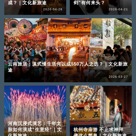
成？｜文化新旅途
剑”有何来头？
2026-04-28
2026-04-21
云南旅居：滇式慢生活何以成550万人之选？｜文化新旅
途
2026-03-27
河南沉浸式演艺：千年文
脉如何演成“生意经”｜文
杭州寺庙游 不止求神拜
化新旅途
佛这么简单｜文化新旅途