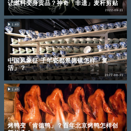
让燃料变身贡品？神奇「非遗」麦秆剪贴
2022-09-11
1:40
中国风象征 千年瓷都景德镇怎样「复
活」？
2022-08-31
1:40
烤鸭变「肯德鸭」？百年北京烤鸭怎样创