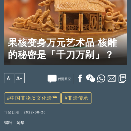
果核变身万元艺术品 核雕
的秘密是「千刀万剐」？
A-
A+
我要回应
中国非物质文化遗产
非遗传承
刊登日期 : 2022-08-26
编辑︰闻华