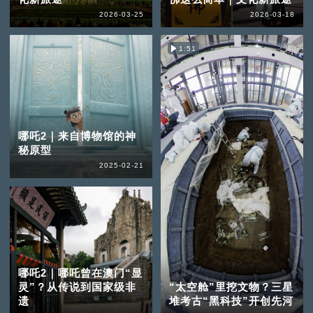
2026-03-25
2026-03-18
1:51
哪吒2｜来自博物馆的神
秘原型
2025-02-21
哪吒2｜哪吒曾在澳门“显
灵”？从传说到国家级非
“太空舱”里挖文物？三星
遗
堆考古“黑科技”开创先河