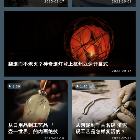
2025-02-17
2023-10-08
翻滚而不熄灭？神奇滚灯登上杭州亚运开幕式
2023-09-15
1:39
1:40
从日用品到工艺品 「一
从河泥到千古名砚 澄泥
壶一世界」的內画绝技
砚工艺是怎样复活的？
2023-08-16
2023-07-28