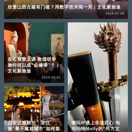
欣赏山西古建有门槛？用数字技术闯一关｜文化新旅途
2026-07-28
在石窟里上课 敦煌研学
旅行何以成“必修课”？｜
文化新旅途
2026-05-21
西安汉服旅拍：穿汉
潮玩IP遇上非遗匠心 泡
服“最不尴尬城市”如何炼
泡玛特Molly的“尚方宝