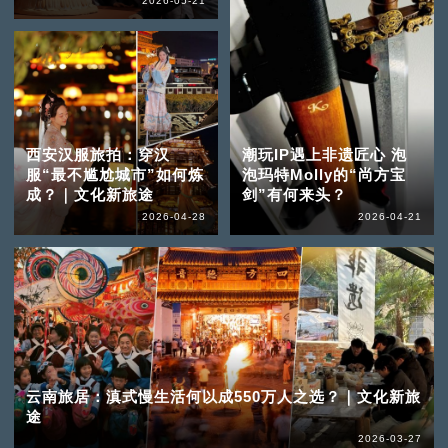
2026-05-21
西安汉服旅拍：穿汉
潮玩IP遇上非遗匠心 泡
服“最不尴尬城市”如何炼
泡玛特Molly的“尚方宝
成？｜文化新旅途
剑”有何来头？
2026-04-28
2026-04-21
云南旅居：滇式慢生活何以成550万人之选？｜文化新旅
途
2026-03-27