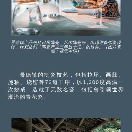
景德镇产品包括日用陶瓷、艺术陶瓷等，出现许多创新设
计，计划达到「陶瓷产业三年过千亿」的目标。（图片来
源：视觉中国）
景德镇的制瓷技艺，包括拉坯、画胚、
施釉、烧窑等72道工序，以1,300度高温一
次烧成，造就了无数名瓷，包括曾引领世界
潮流的青花瓷。