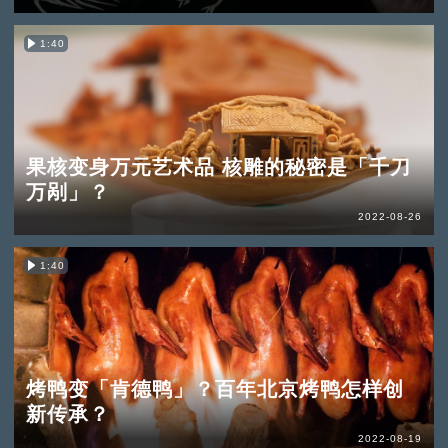
1:40
果核变身万元艺术品 核雕的秘密是「千刀
万剐」？
2022-08-26
1:40
烤鸭变「肯德鸭」？百年北京烤鸭怎样创
新传承？
2022-08-19