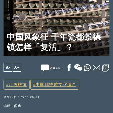
中国风象征 千年瓷都景德
镇怎样「复活」？
A-
A+
我要回应
江西旅游
中国非物质文化遗产
刊登日期 : 2022-08-31
编辑︰闻华