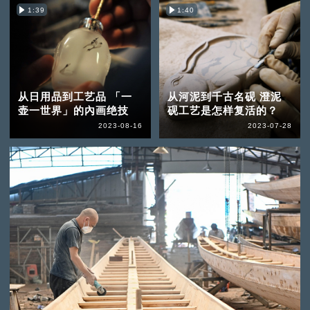
1:39
1:40
从日用品到工艺品 「一
从河泥到千古名砚 澄泥
壶一世界」的內画绝技
砚工艺是怎样复活的？
2023-08-16
2023-07-28