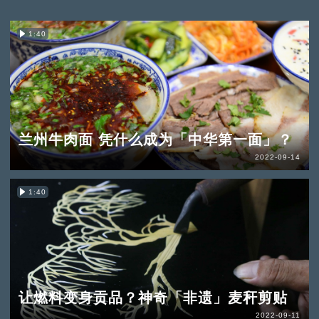
1:40
兰州牛肉面 凭什么成为「中华第一面」？
2022-09-14
1:40
让燃料变身贡品？神奇「非遗」麦秆剪贴
2022-09-11