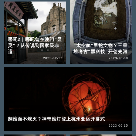
哪吒2｜哪吒曾在澳门“显
灵”？从传说到国家级非
“太空舱”里挖文物？三星
遗
堆考古“黑科技”开创先河
2025-02-17
2023-10-08
翻滚而不熄灭？神奇滚灯登上杭州亚运开幕式
2023-09-15