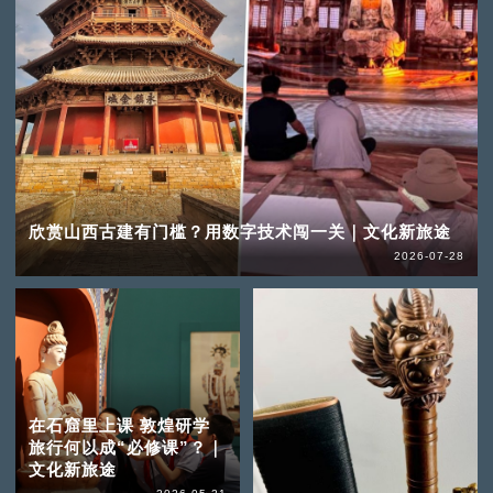
欣赏山西古建有门槛？用数字技术闯一关｜文化新旅途
2026-07-28
在石窟里上课 敦煌研学
旅行何以成“必修课”？｜
文化新旅途