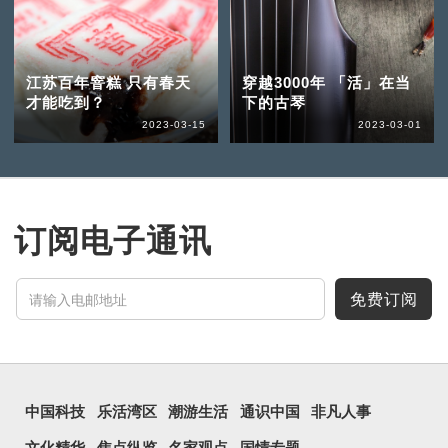
江苏百年窨糕 只有春天
穿越3000年 「活」在当
才能吃到？
下的古琴
2023-03-15
2023-03-01
订阅电子通讯
免费订阅
中国科技
乐活湾区
潮游生活
通识中国
非凡人事
文化精华
焦点纵览
名家观点
国情专题