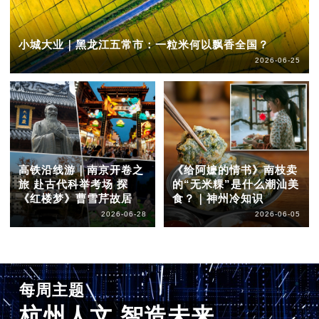
小城大业｜黑龙江五常市：一粒米何以飘香全国？
2026-06-25
高铁沿线游｜南京开卷之
《给阿嬷的情书》南枝卖
旅 赴古代科举考场 探
的“无米粿”是什么潮汕美
《红楼梦》曹雪芹故居
食？｜神州冷知识
2026-06-28
2026-06-05
每周主题
杭州人文 智造未来