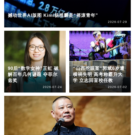
撼动世界AI版图 Kimi杨植麟是“摇滚青年”
2026-07-29
90后“数学女神”王虹 破
“山西挖眼案”郭斌6岁遭
解百年几何谜题 夺菲尔
横祸失明 高考称霸升大
兹奖
学 立志回盲校任教
2026-07-24
2026-07-02