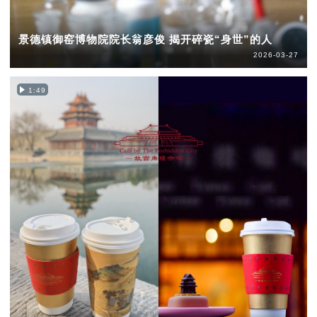
景德镇御窑博物院院长翁彦俊 揭开碎瓷“身世”的人
2026-03-27
1:49