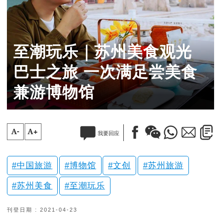
至潮玩乐｜苏州美食观光
巴士之旅 一次满足尝美食
兼游博物馆
A-
A+
我要回应
中国旅游
博物馆
文创
苏州旅游
苏州美食
至潮玩乐
刊登日期 : 2021-04-23