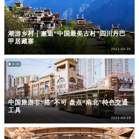
潮游乡村｜邂逅“中国最美古村”四川丹巴
甲居藏寨
2021-04-26
3:36
中国旅游非“搭”不可 盘点“南北”特色交通
工具
2021-04-19