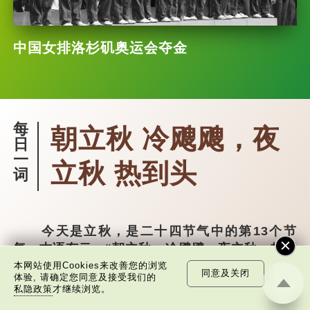
中国女排洛杉矶奥运会夺金
每
朝立秋 冷飕飕，夜
日
一
立秋 热到头
词
今天是立秋，是二十四节气中的第13个节
气。古语有云：“朝立秋，冷飕飕；夜立秋，热到
头”，有何出处呢？立秋等于入秋？
本网站使用Cookies来改善您的浏览
同意及关闭
体验, 请确定您同意及接受我们的
私隐政策
才继续浏览。
这句话出自东汉崔寔《四民月令》：“朝立