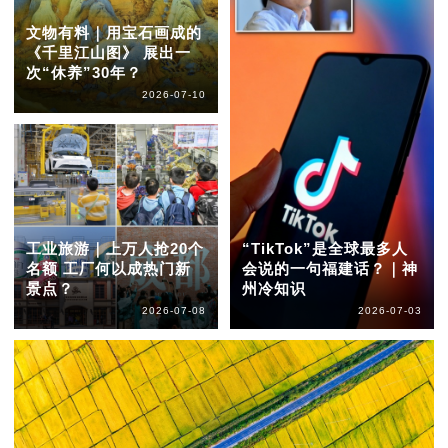
文物有料｜用宝石画成的
《千里江山图》 展出一
次“休养”30年？
2026-07-10
工业旅游｜上万人抢20个
“TikTok”是全球最多人
名额 工厂何以成热门新
会说的一句福建话？｜神
景点？
州冷知识
2026-07-08
2026-07-03