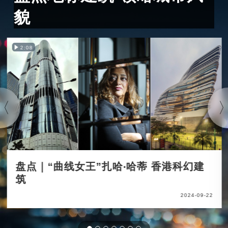
貌
2:08
盘点｜“曲线女王”扎哈‧哈蒂 香港科幻建
筑
2024-09-22