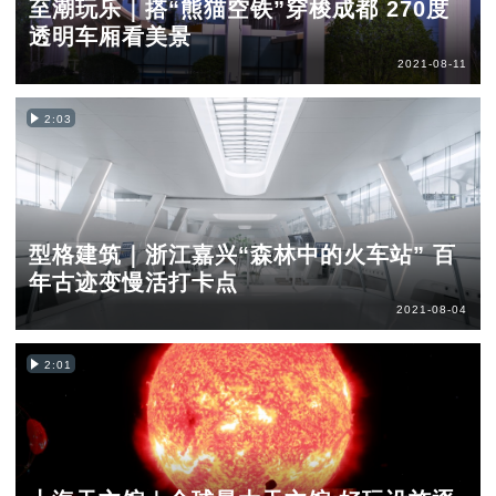
至潮玩乐｜搭“熊猫空铁”穿梭成都 270度
透明车厢看美景
2021-08-11
2:03
型格建筑｜浙江嘉兴“森林中的火车站” 百
年古迹变慢活打卡点
2021-08-04
2:01