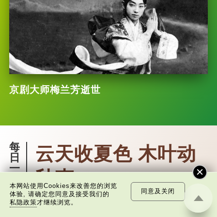
京剧大师梅兰芳逝世
每
云天收夏色 木叶动
日
一
秋声
词
本网站使用Cookies来改善您的浏览
同意及关闭
体验, 请确定您同意及接受我们的
私隐政策
才继续浏览。