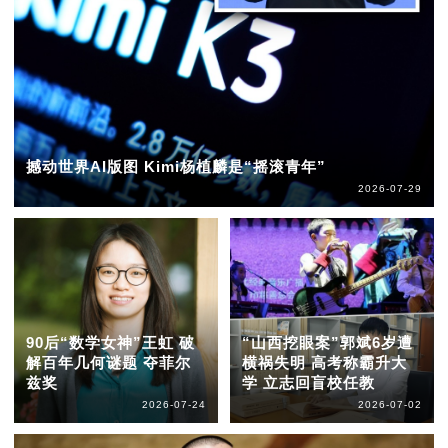
撼动世界AI版图 Kimi杨植麟是“摇滚青年”
2026-07-29
90后“数学女神”王虹 破
“山西挖眼案”郭斌6岁遭
解百年几何谜题 夺菲尔
横祸失明 高考称霸升大
兹奖
学 立志回盲校任教
2026-07-24
2026-07-02