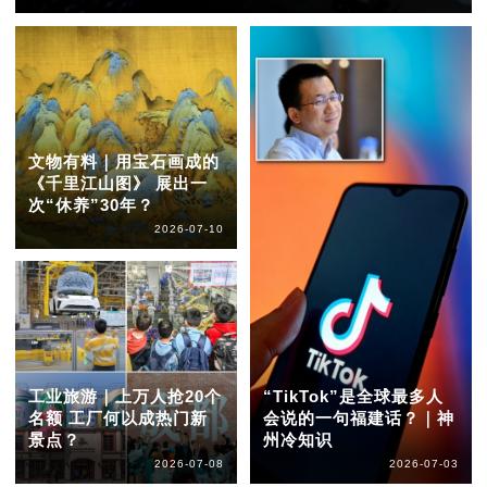
文物有料｜用宝石画成的
《千里江山图》 展出一
次“休养”30年？
2026-07-10
工业旅游｜上万人抢20个
“TikTok”是全球最多人
名额 工厂何以成热门新
会说的一句福建话？｜神
景点？
州冷知识
2026-07-08
2026-07-03