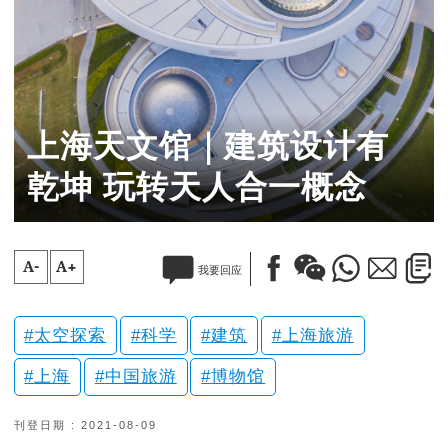
上海天文馆｜建筑设计有
乾坤 玩转天人合一概念
A-
A+
我要回应
太空探索
科学
建筑
上海旅游
上海
中国旅游
博物馆
刊登日期 : 2021-08-09