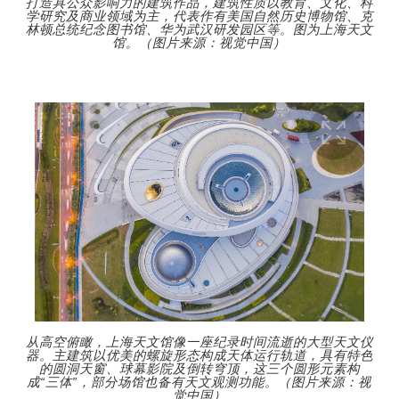
打造具公众影响力的建筑作品，建筑性质以教育、文化、科
学研究及商业领域为主，代表作有美国自然历史博物馆、克
林顿总统纪念图书馆、华为武汉研发园区等。图为上海天文
馆。（图片来源：视觉中国）
从高空俯瞰，上海天文馆像一座纪录时间流逝的大型天文仪
器。主建筑以优美的螺旋形态构成天体运行轨道，具有特色
的圆洞天窗、球幕影院及倒转穹顶，这三个圆形元素构
成“三体”，部分场馆也备有天文观测功能。（图片来源：视
觉中国）