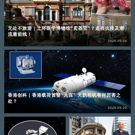
无处不旅游｜上环医学博物馆“卖器官”？走在抗疫及潮
流最前线！
2026-05-24
香港创科｜香港载荷首登“天宫” 天韵相机有何厉害之
处？
2026-05-20