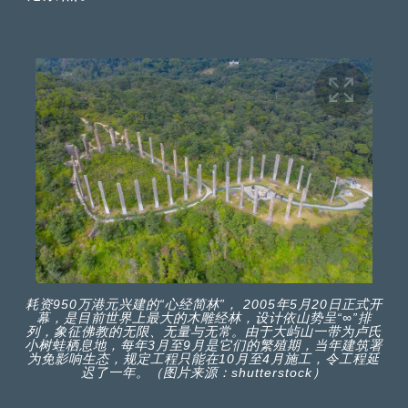
耗资950万港元兴建的“心经简林”， 2005年5月20日正式开
幕，是目前世界上最大的木雕经林，设计依山势呈“∞”排
列，象征佛教的无限、无量与无常。由于大屿山一带为卢氏
小树蛙栖息地，每年3月至9月是它们的繁殖期，当年建筑署
为免影响生态，规定工程只能在10月至4月施工，令工程延
迟了一年。（图片来源：shutterstock）