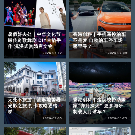
暑假好去处｜中华文化节
香港创科｜手机遥控泊车
睇传奇歌舞剧 DIY古韵手
不是梦 自动泊车停车场
作 沉浸式赏隋唐文物
哪里寻？
2026-07-12
2026-07-09
无处不旅游｜油麻地警署
香港创科｜这院校协助国
光影之旅 打卡攻略逐格
家“奔月探火” 更参与研
睇
制载人月球车？
2026-07-05
2026-06-23