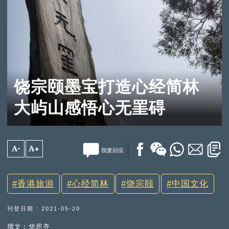
饶宗颐墨宝打造心经简林
大屿山感悟心无罣碍
A-
A+
我要回应
香港旅游
心经简林
饶宗颐
中国文化
刊登日期 : 2021-05-20
撰文︰华思齐