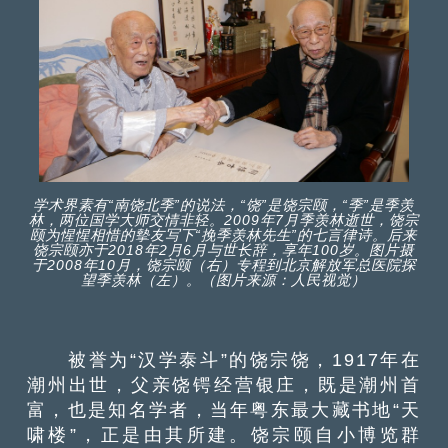
学术界素有“南饶北季”的说法，“饶”是饶宗颐，“季”是季羡
林，两位国学大师交情非轻。2009年7月季羡林逝世，饶宗
颐为惺惺相惜的摰友写下“挽季羡林先生”的七言律诗。后来
饶宗颐亦于2018年2月6月与世长辞，享年100岁。图片摄
于2008年10月，饶宗颐（右）专程到北京解放军总医院探
望季羡林（左）。（图片来源：人民视觉）
被誉为“汉学泰斗”的饶宗饶，1917年在
潮州出世，父亲饶锷经营银庄，既是潮州首
富，也是知名学者，当年粤东最大藏书地“天
啸楼”，正是由其所建。饶宗颐自小博览群