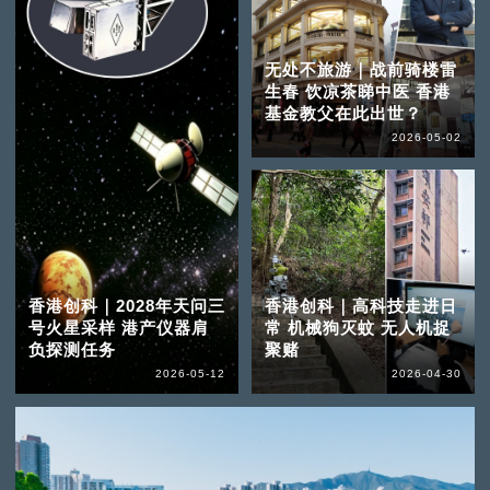
无处不旅游｜战前骑楼雷
生春 饮凉茶睇中医 香港
基金教父在此出世？
2026-05-02
香港创科｜2028年天问三
香港创科｜高科技走进日
号火星采样 港产仪器肩
常 机械狗灭蚊 无人机捉
负探测任务
聚赌
2026-05-12
2026-04-30