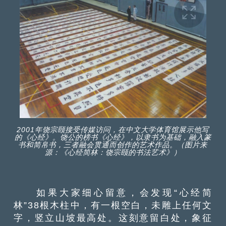
2001年饶宗颐接受传媒访问，在中文大学体育馆展示他写
的《心经》。饶公的榜书《心经》，以隶书为基础，融入篆
书和简帛书，三者融会贯通而创作的艺术作品。（图片来
源：《心经简林：饶宗颐的书法艺术》）
如果大家细心留意，会发现“心经简
林”38根木柱中，有一根空白，未雕上任何文
字，竖立山坡最高处。这刻意留白处，象征