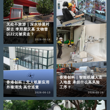
无处不旅游｜深水埗屋村
探古 李郑屋汉墓 文物曾
以22元被卖走？
2026-06-14
香港创科｜智能机械人走
香港创科｜无人机新应用
入地盘 承担什么高风险
外墙清洗 高空巡查
工序？
2026-06-13
2026-05-28