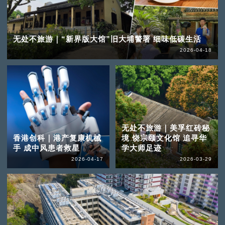
无处不旅游｜“新界版大馆”旧大埔警署 细味低碳生活
2026-04-18
无处不旅游｜美孚红砖秘
香港创科｜港产复康机械
境 饶宗颐文化馆 追寻华
手 成中风患者救星
学大师足迹
2026-04-17
2026-03-29