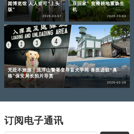
闻博览馆 人人皆可“上头
豆回家” 贫瘠耕地重焕生
版”
机
2026-03-07
2026-03-03
无处不旅游｜流浮山警署变导盲犬学苑 兽医进驻“臭
格”保安局长拍片导赏
2026-02-28
订阅电子通讯