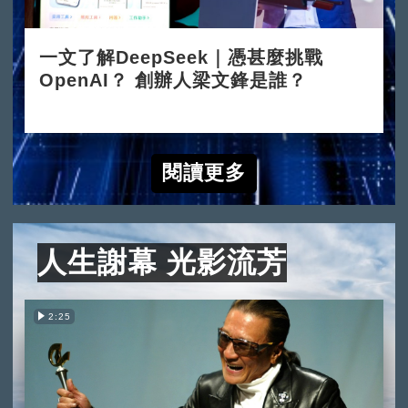
一文了解DeepSeek｜憑甚麼挑戰
OpenAI？ 創辦人梁文鋒是誰？
2025-02-05
閱讀更多
人生謝幕 光影流芳
2:25