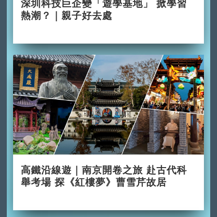
深圳科技巨企變「遊學基地」 掀學習
熱潮？｜親子好去處
2026-06-29
高鐵沿線遊｜南京開卷之旅 赴古代科
舉考場 探《紅樓夢》曹雪芹故居
2026-06-28