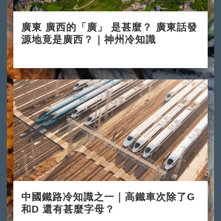
廣東 廣西的「廣」 是甚麼？ 廣東話發
源地竟是廣西？｜神州冷知識
2024-11-11
中國鐵路冷知識之一｜高鐵車次除了G
和D 還有甚麼字母？