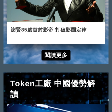
謝賢85歲首封影帝 打破影圈定律
2022-07-31
閱讀更多
Token工廠 中國優勢解
讀