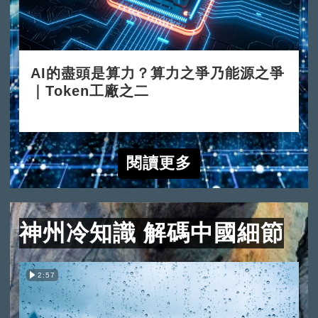
AI的盡頭是算力？算力之爭乃能源之爭
｜Token工廠之二
2026-06-15
閱讀更多
神州冷知識 解碼中國細節
2:57