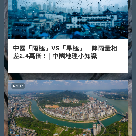
中國「雨極」VS「旱極」 降雨量相
差2.4萬倍 !｜中國地理小知識
2025-12-03
2:30