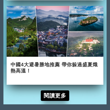
中國4大避暑勝地推薦 帶你躲過盛夏熾
熱高溫！
2026-06-02
閱讀更多