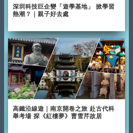
深圳科技巨企變「遊學基地」 掀學習
熱潮？｜親子好去處
2026-06-29
高鐵沿線遊｜南京開卷之旅 赴古代科
舉考場 探《紅樓夢》曹雪芹故居
2026-06-28