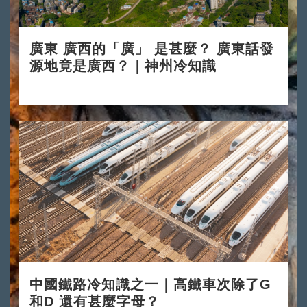
廣東 廣西的「廣」 是甚麼？ 廣東話發
源地竟是廣西？｜神州冷知識
2024-11-11
中國鐵路冷知識之一｜高鐵車次除了G
和D 還有甚麼字母？