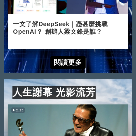
一文了解DeepSeek｜憑甚麼挑戰
OpenAI？ 創辦人梁文鋒是誰？
2025-02-05
閱讀更多
人生謝幕 光影流芳
2:25