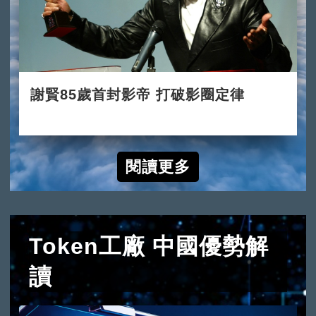
謝賢85歲首封影帝 打破影圈定律
2022-07-31
閱讀更多
Token工廠 中國優勢解
讀