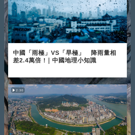
中國「雨極」VS「旱極」 降雨量相
差2.4萬倍 !｜中國地理小知識
2025-12-03
2:30