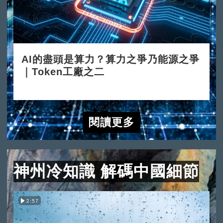
AI的盡頭是算力？算力之爭乃能源之爭
｜Token工廠之二
2026-06-15
閱讀更多
神州冷知識 解碼中國細節
2:57