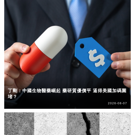
丁剛：中國生物醫藥崛起 藥研質優價平 逼得美國加碼圍
堵？
2026-08-07