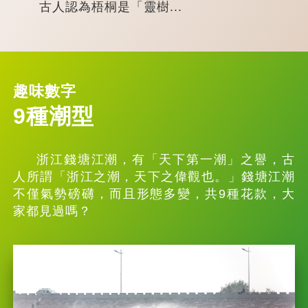
古人認為梧桐是「靈樹...
趣味數字
9種潮型
浙江錢塘江潮，有「天下第一潮」之譽，古
人所謂「浙江之潮，天下之偉觀也。」錢塘江潮
不僅氣勢磅礴，而且形態多變，共9種花款，大
家都見過嗎？