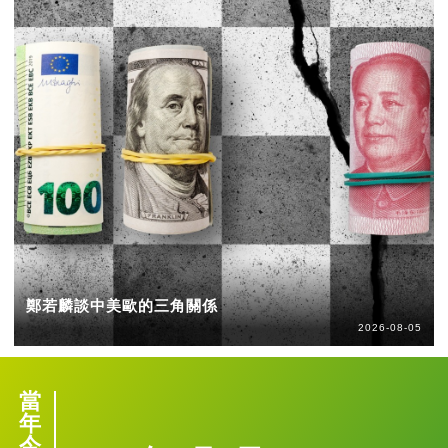
鄭若麟談中美歐的三角關係
2026-08-05
當
年
今