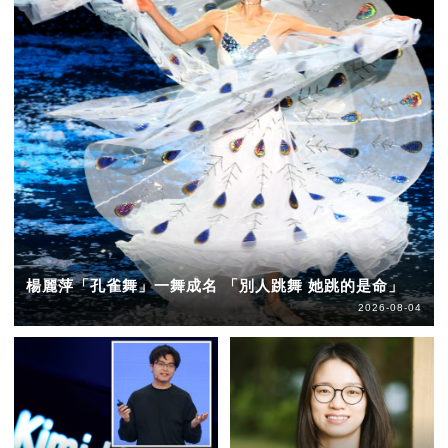
楊麗萍「孔雀舞」一舞成名 「別人跳舞 她跳的是命」
2026-08-04