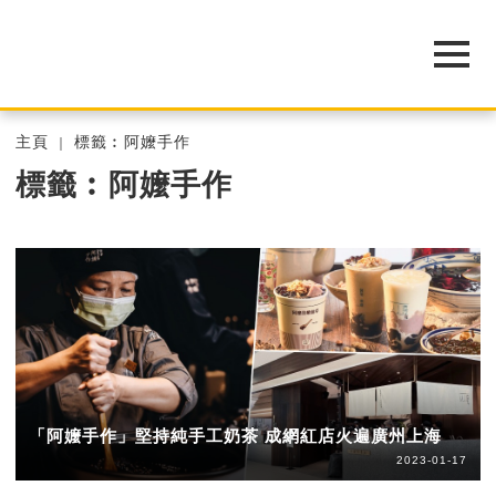
主頁
標籤︰阿嬤手作
標籤︰阿嬤手作
「阿嬤手作」堅持純手工奶茶 成網紅店火遍廣州上海
2023-01-17