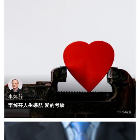
李焯芬
李焯芬人生導航 愛的考驗
12小時前