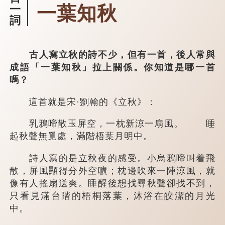
一葉知秋
一
詞
古人寫立秋的詩不少，但有一首，後人常與
成語「一葉知秋」拉上關係。你知道是哪一首
嗎？
這首就是宋·劉翰的《立秋》：
乳鴉啼散玉屏空，一枕新涼一扇風。 睡
起秋聲無覓處，滿階梧葉月明中。
詩人寫的是立秋夜的感受。小烏鴉啼叫着飛
散，屏風顯得分外空曠；枕邊吹來一陣涼風，就
像有人搖扇送爽。睡醒後想找尋秋聲卻找不到，
只看見滿台階的梧桐落葉，沐浴在皎潔的月光
中。