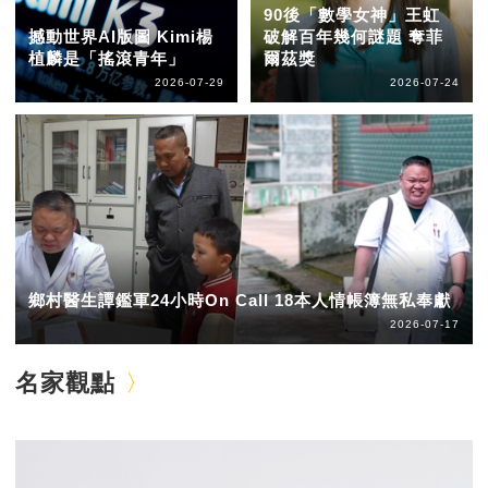
90後「數學女神」王虹
撼動世界AI版圖 Kimi楊
破解百年幾何謎題 奪菲
植麟是「搖滾青年」
爾茲獎
2026-07-29
2026-07-24
鄉村醫生譚鑑軍24小時On Call 18本人情帳簿無私奉獻
2026-07-17
名家觀點