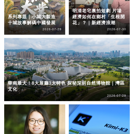
明清老宅裏拍短劇 片場
系列專題｜小城大製造
經濟如何在鄉村「生根開
十城故事解碼中國發展
花」？｜新經濟浪潮
2026-07-28
2026-07-30
華南最大！8大展廳3大特色 探秘深圳自然博物館｜灣區
文化
2026-07-29