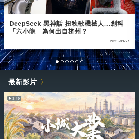
DeepSeek 黑神話 扭秧歌機械人...創科
「六小龍」為何出自杭州？
2025-03-24
最新影片
3:49