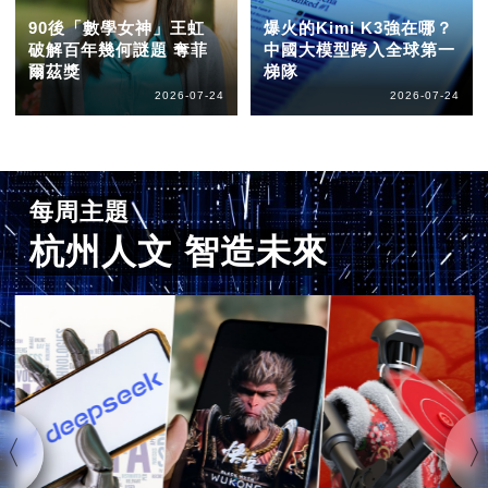
90後「數學女神」王虹
爆火的Kimi K3強在哪？
破解百年幾何謎題 奪菲
中國大模型跨入全球第一
爾茲獎
梯隊
2026-07-24
2026-07-24
每周主題
杭州人文 智造未來