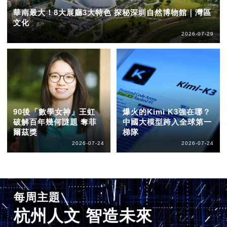
華南最大！8大展廳3大特色 探秘深圳自然博物館｜灣區
文化
2026-07-29
90後「數學女神」王虹
爆火的Kimi K3強在哪？
破解百年幾何謎題 奪菲
中國大模型跨入全球第一
爾茲獎
梯隊
2026-07-24
2026-07-24
每周主題
杭州人文 智造未來