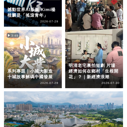
撼動世界AI版圖 Kimi楊
植麟是「搖滾青年」
2026-07-29
3:49
明清老宅裏拍短劇 片場
系列專題｜小城大製造
經濟如何在鄉村「生根開
十城故事解碼中國發展
花」？｜新經濟浪潮
2026-07-28
2026-07-30