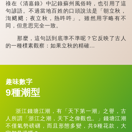
祿在《清嘉錄》中記錄蘇州風俗時，也引用了這
句諺語。不過當地百姓的口頭說法是「朝立秋，
渹颼颼；夜立秋，熱吽吽」。雖然用字略有不
同，但意思完全一致。
那麼，這句話到底準不準呢？它反映了古人
的一種樸素觀察：如果立秋的精確...
趣味數字
9種潮型
浙江錢塘江潮，有「天下第一潮」之譽，古
人所謂「浙江之潮，天下之偉觀也。」錢塘江潮
不僅氣勢磅礴，而且形態多變，共9種花款，大