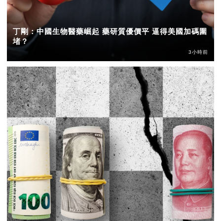
丁剛：中國生物醫藥崛起 藥研質優價平 逼得美國加碼圍
堵？
3小時前