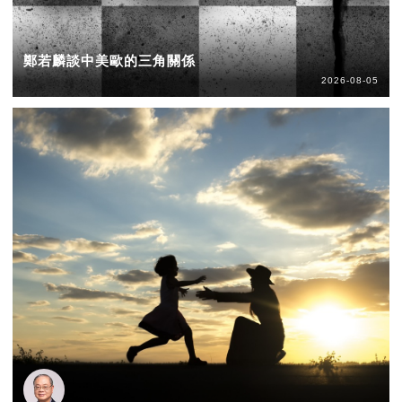
鄭若麟談中美歐的三角關係
2026-08-05