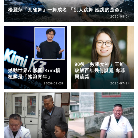
楊麗萍「孔雀舞」一舞成名 「別人跳舞 她跳的是命」
2026-08-04
90後「數學女神」王虹
撼動世界AI版圖 Kimi楊
破解百年幾何謎題 奪菲
植麟是「搖滾青年」
爾茲獎
2026-07-29
2026-07-24