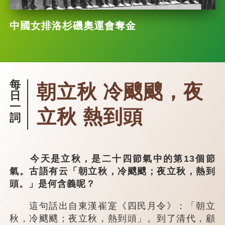
中國女排洛杉磯奧運會奪金
每
朝立秋 冷颼颼，夜
日
一
立秋 熱到頭
詞
今天是立秋，是二十四節氣中的第13個節
氣。古語有云「朝立秋，冷颼颼；夜立秋，熱到
頭。」是何含義呢？
這句話出自東漢崔寔《四民月令》：「朝立
秋，冷颼颼；夜立秋，熱到頭」。到了清代，顧