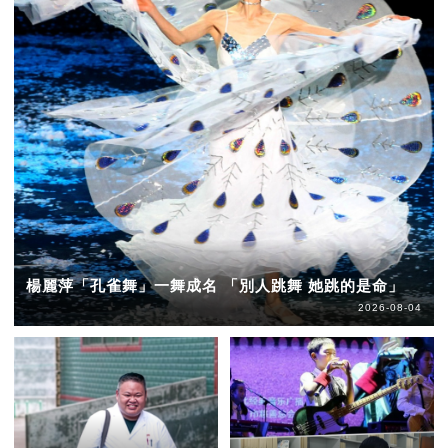
楊麗萍「孔雀舞」一舞成名 「別人跳舞 她跳的是命」
2026-08-04