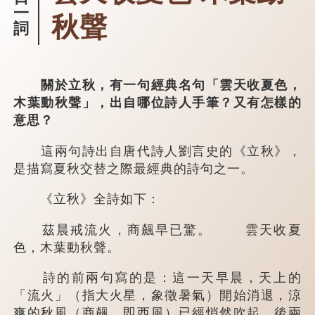
一
秋聲
詞
關於立秋，有一句經典名句「雲天收夏色，
木葉動秋聲」，出自哪位詩人手筆？又有怎樣的
意思？
這兩句詩出自唐代詩人劉言史的《立秋》，
是描寫夏秋交替之際最經典的詩句之一。
《立秋》全詩如下：
茲晨戒流火，商飆早已驚。 雲天收夏
色，木葉動秋聲。
詩的前兩句寫的是：這一天早晨，天上的
「流火」（指大火星，象徵暑氣）開始消退，涼
爽的秋風（商飆，即西風）已經悄然吹起。後兩