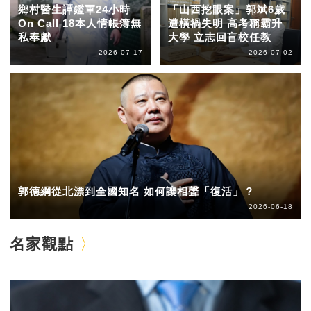
鄉村醫生譚鑑軍24小時
「山西挖眼案」郭斌6歲
On Call 18本人情帳簿無
遭橫禍失明 高考稱霸升
私奉獻
大學 立志回盲校任教
2026-07-17
2026-07-02
郭德綱從北漂到全國知名 如何讓相聲「復活」？
2026-06-18
名家觀點