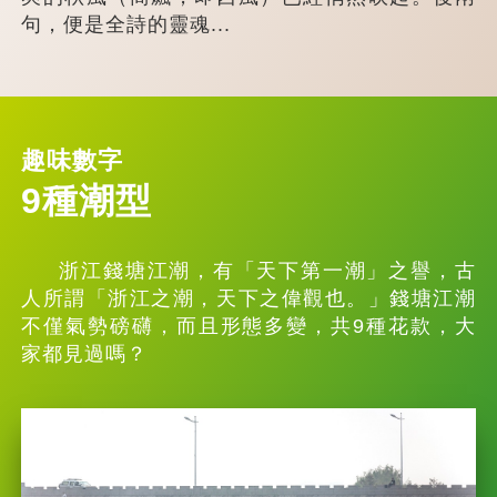
句，便是全詩的靈魂...
趣味數字
9種潮型
浙江錢塘江潮，有「天下第一潮」之譽，古
人所謂「浙江之潮，天下之偉觀也。」錢塘江潮
不僅氣勢磅礴，而且形態多變，共9種花款，大
家都見過嗎？