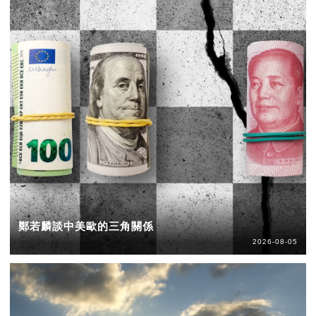
鄭若麟談中美歐的三角關係
2026-08-05