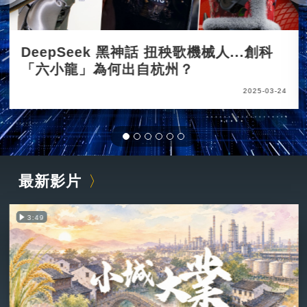
DeepSeek 黑神話 扭秧歌機械人...創科
「六小龍」為何出自杭州？
2025-03-24
最新影片
3:49