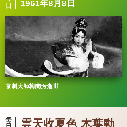
1961年8月8日
日
京劇大師梅蘭芳逝世
每
雲天收夏色 木葉動
日