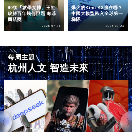
90後「數學女神」王虹
爆火的Kimi K3強在哪？
破解百年幾何謎題 奪菲
中國大模型跨入全球第一
爾茲獎
梯隊
2026-07-24
2026-07-24
每周主題
杭州人文 智造未來