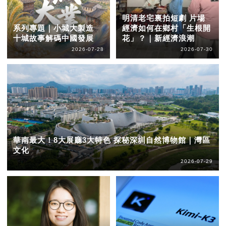
明清老宅裏拍短劇 片場
系列專題｜小城大製造
經濟如何在鄉村「生根開
十城故事解碼中國發展
花」？｜新經濟浪潮
2026-07-28
2026-07-30
華南最大！8大展廳3大特色 探秘深圳自然博物館｜灣區
文化
2026-07-29