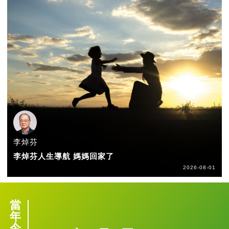
李焯芬
李焯芬人生導航 媽媽回家了
2026-08-01
當
年
今