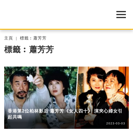
主頁
標籤︰蕭芳芳
標籤︰蕭芳芳
香港第2位柏林影后 蕭芳芳《女人四十》 演夾心婦女引
起共鳴
2023-03-03