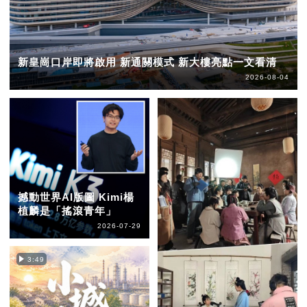
新皇崗口岸即將啟用 新通關模式 新大樓亮點一文看清
2026-08-04
撼動世界AI版圖 Kimi楊
植麟是「搖滾青年」
2026-07-29
3:49