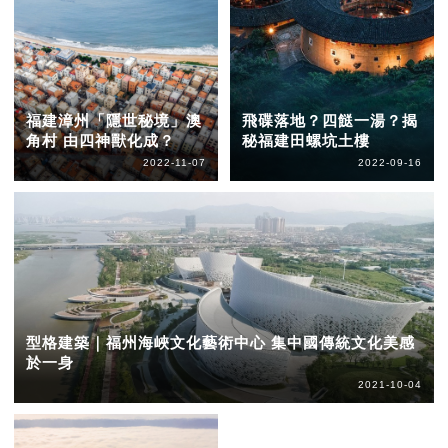
福建漳州「隱世秘境」澳
飛碟落地？四餸一湯？揭
角村 由四神獸化成？
秘福建田螺坑土樓
2022-11-07
2022-09-16
型格建築｜福州海峽文化藝術中心 集中國傳統文化美感
於一身
2021-10-04