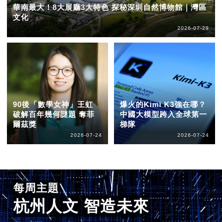
華南最大！8大展廳3大特色 探秘深圳自然博物館｜灣區
文化
2026-07-29
90後「數學女神」王虹
爆火的Kimi K3強在哪？
破解百年幾何謎題 奪菲
中國大模型跨入全球第一
爾茲獎
梯隊
2026-07-24
2026-07-24
每周主題
杭州人文 智造未來