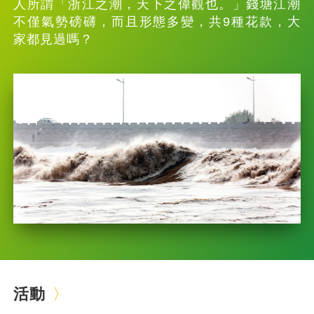
人所謂「浙江之潮，天下之偉觀也。」錢塘江潮
不僅氣勢磅礴，而且形態多變，共9種花款，大
家都見過嗎？
活動