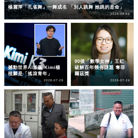
楊麗萍「孔雀舞」一舞成名 「別人跳舞 她跳的是命」
2026-08-04
90後「數學女神」王虹
撼動世界AI版圖 Kimi楊
破解百年幾何謎題 奪菲
植麟是「搖滾青年」
爾茲獎
2026-07-29
2026-07-24