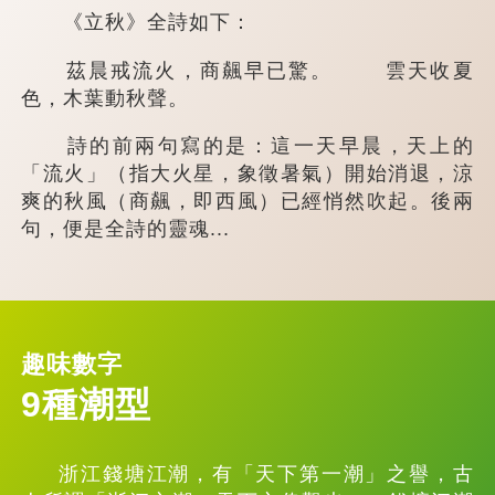
《立秋》全詩如下：
茲晨戒流火，商飆早已驚。 雲天收夏
色，木葉動秋聲。
詩的前兩句寫的是：這一天早晨，天上的
「流火」（指大火星，象徵暑氣）開始消退，涼
爽的秋風（商飆，即西風）已經悄然吹起。後兩
句，便是全詩的靈魂...
趣味數字
9種潮型
浙江錢塘江潮，有「天下第一潮」之譽，古