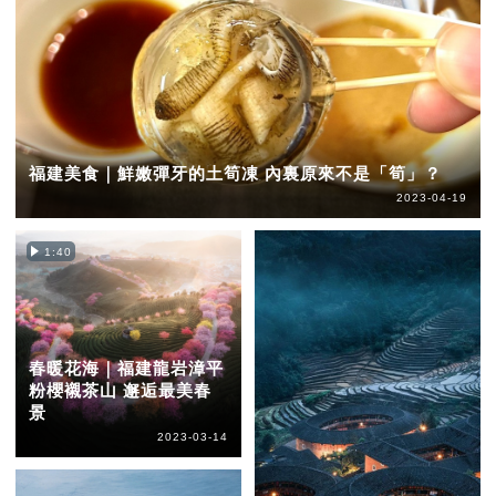
福建美食｜鮮嫩彈牙的土筍凍 內裏原來不是「筍」？
2023-04-19
1:40
春暖花海｜福建龍岩漳平
粉櫻襯茶山 邂逅最美春
景
2023-03-14