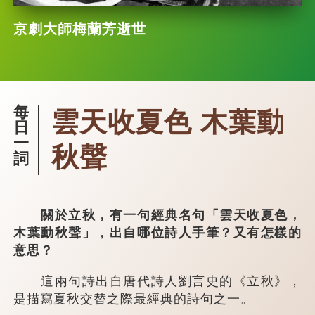
京劇大師梅蘭芳逝世
每
雲天收夏色 木葉動
日
一
秋聲
詞
關於立秋，有一句經典名句「雲天收夏色，
木葉動秋聲」，出自哪位詩人手筆？又有怎樣的
意思？
這兩句詩出自唐代詩人劉言史的《立秋》，
是描寫夏秋交替之際最經典的詩句之一。