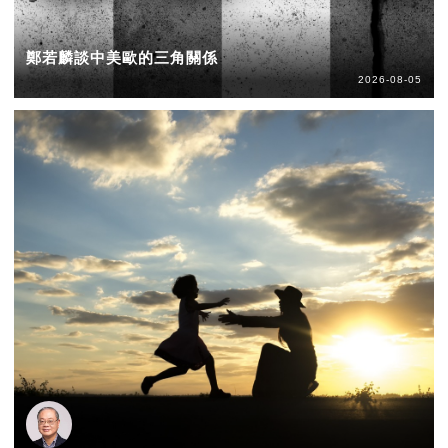
鄭若麟談中美歐的三角關係
2026-08-05