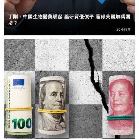
丁剛：中國生物醫藥崛起 藥研質優價平 逼得美國加碼圍
堵？
20小時前