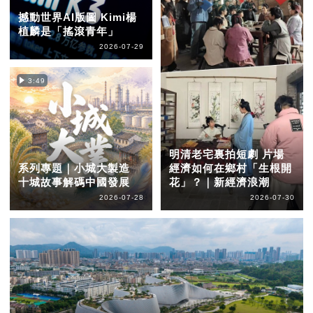
撼動世界AI版圖 Kimi楊
植麟是「搖滾青年」
2026-07-29
3:49
明清老宅裏拍短劇 片場
系列專題｜小城大製造
經濟如何在鄉村「生根開
十城故事解碼中國發展
花」？｜新經濟浪潮
2026-07-28
2026-07-30