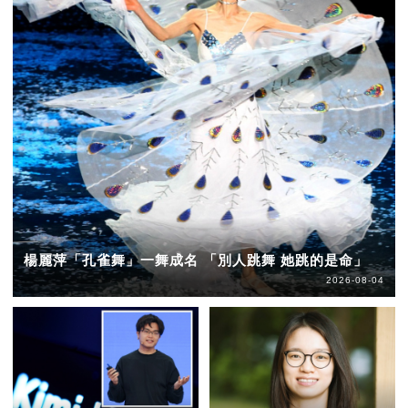
楊麗萍「孔雀舞」一舞成名 「別人跳舞 她跳的是命」
2026-08-04