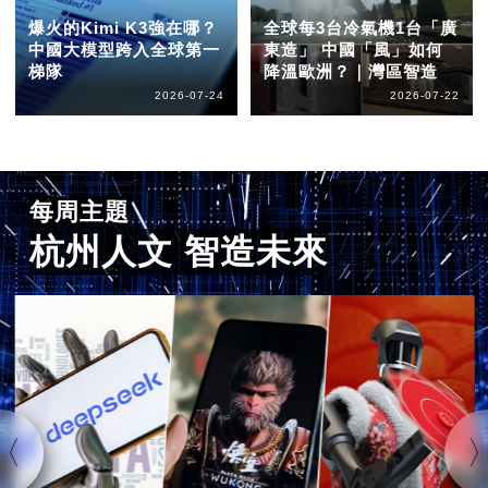
爆火的Kimi K3強在哪？
全球每3台冷氣機1台「廣
中國大模型跨入全球第一
東造」 中國「風」如何
梯隊
降溫歐洲？｜灣區智造
2026-07-24
2026-07-22
每周主題
杭州人文 智造未來