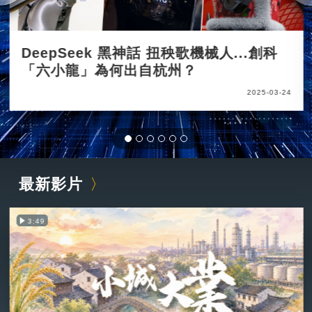
DeepSeek 黑神話 扭秧歌機械人...創科
「六小龍」為何出自杭州？
2025-03-24
最新影片
3:49