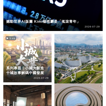
撼動世界AI版圖 Kimi楊植麟是「搖滾青年」
2026-07-29
3:49
系列專題｜小城大製造
十城故事解碼中國發展
2026-07-28