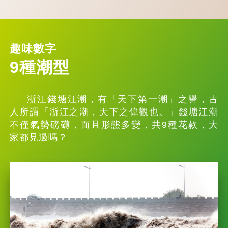
趣味數字
9種潮型
浙江錢塘江潮，有「天下第一潮」之譽，古
人所謂「浙江之潮，天下之偉觀也。」錢塘江潮
不僅氣勢磅礴，而且形態多變，共9種花款，大
家都見過嗎？