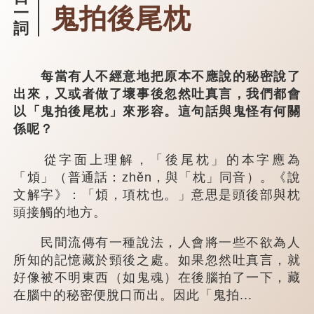
鬼拍後尾枕
一
詞
每當有人不經意地把原本不應說的秘密說了
出來，又或者做了壞事後忽然吐真言，我們都會
以「鬼拍後尾枕」來形容。這句話與鬼怪有何關
係呢？
從字面上理解，「後尾枕」的本字應為
「䪴」（普通話：zhěn，與「枕」同音）。《說
文解字》：「䪴，項枕也。」意思是頭後部與枕
頭接觸的地方。
民間流傳有一種說法，人會將一些不欲為人
所知的記憶藏於頸後之處。如果忽然吐真言，就
好像被不明東西（如鬼魂）在後腦拍了一下，藏
在腦中的秘密便脫口而出。因此「鬼拍...