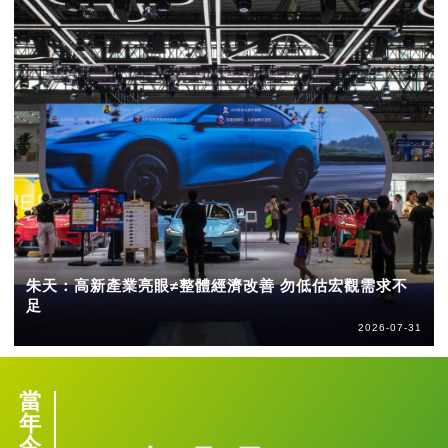
朱天：高新產業亮眼≠整體經濟改善 勿低估宏觀需求不
足
2026-07-31
當
年
今