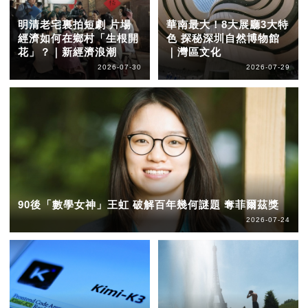
明清老宅裏拍短劇 片場
華南最大！8大展廳3大特
經濟如何在鄉村「生根開
色 探秘深圳自然博物館
花」？｜新經濟浪潮
｜灣區文化
2026-07-30
2026-07-29
90後「數學女神」王虹 破解百年幾何謎題 奪菲爾茲獎
2026-07-24