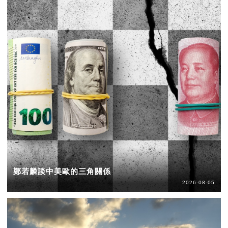
鄭若麟談中美歐的三角關係
2026-08-05