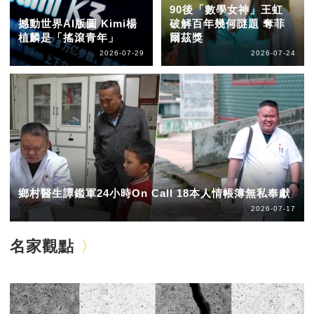
90後「數學女神」王虹
撼動世界AI版圖 Kimi楊
破解百年幾何謎題 奪菲
植麟是「搖滾青年」
爾茲獎
2026-07-29
2026-07-24
鄉村醫生譚鑑軍24小時On Call 18本人情帳簿無私奉獻
2026-07-17
名家觀點