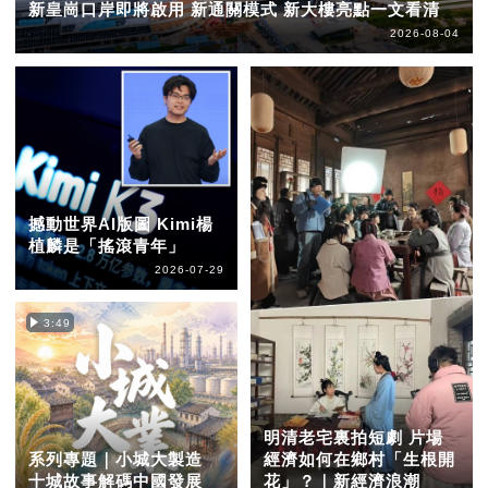
新皇崗口岸即將啟用 新通關模式 新大樓亮點一文看清
2026-08-04
撼動世界AI版圖 Kimi楊
植麟是「搖滾青年」
2026-07-29
3:49
明清老宅裏拍短劇 片場
系列專題｜小城大製造
經濟如何在鄉村「生根開
十城故事解碼中國發展
花」？｜新經濟浪潮