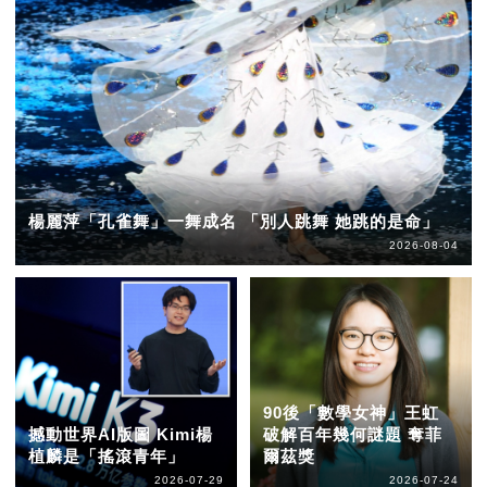
楊麗萍「孔雀舞」一舞成名 「別人跳舞 她跳的是命」
2026-08-04
90後「數學女神」王虹
撼動世界AI版圖 Kimi楊
破解百年幾何謎題 奪菲
植麟是「搖滾青年」
爾茲獎
2026-07-29
2026-07-24