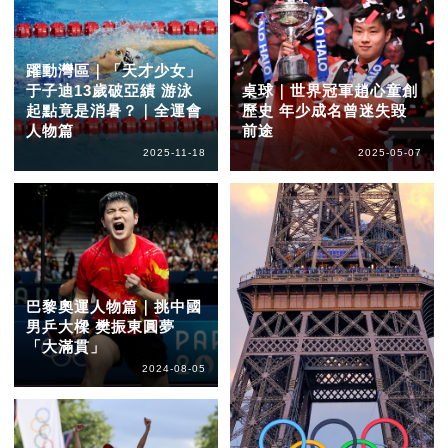
躍動灣區｜「天才少女」
于子迪13歲破亞績 游泳
桌球｜世界冠軍趙心童創
起點竟是消暑？｜全運會
歷史 年少成名曾迷失毀
人物篇
前途
2025-11-18
2025-05-07
巴黎奧運人物篇｜挑中國
男乒大樑 樊振東圓夢
「大滿貫」
2024-08-05