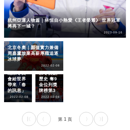
杭州亞運人物篇｜林恒自小熱愛《王者榮耀》 世界冠軍
將再下一城？
2023-09-16
北京冬奧｜顏值實力兼備
周嘉鷹放棄高薪厚職追逐
冰球夢
環球時報
社評集
2022-02-08
中國隊北
北京冬奧
京冬奧創
會給世界
歷史 奪9
帶來「春
金位列獎
的訊息」
牌榜第3
2022-02-08
2022-02-04
1