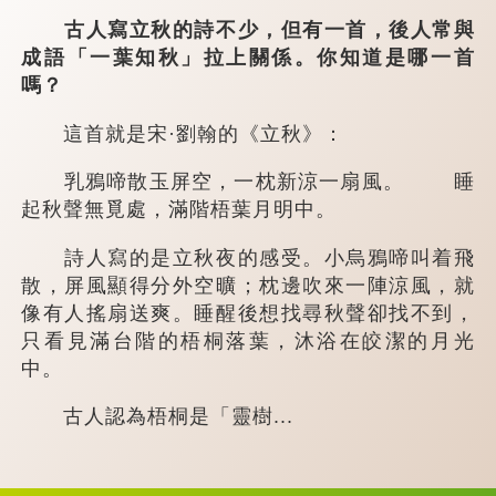
古人寫立秋的詩不少，但有一首，後人常與
成語「一葉知秋」拉上關係。你知道是哪一首
嗎？
這首就是宋·劉翰的《立秋》：
乳鴉啼散玉屏空，一枕新涼一扇風。 睡
起秋聲無覓處，滿階梧葉月明中。
詩人寫的是立秋夜的感受。小烏鴉啼叫着飛
散，屏風顯得分外空曠；枕邊吹來一陣涼風，就
像有人搖扇送爽。睡醒後想找尋秋聲卻找不到，
只看見滿台階的梧桐落葉，沐浴在皎潔的月光
中。
古人認為梧桐是「靈樹...