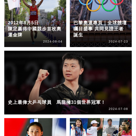
2012年8月5日
巴黎奧運專頁｜全球體壇
陳定贏得中國競步首枚奧
矚目盛事 共同見證王者
運金牌
誕生
2024-08-04
2024-07-23
史上最偉大乒乓球員 馬龍擁31個世界冠軍！
2024-07-08