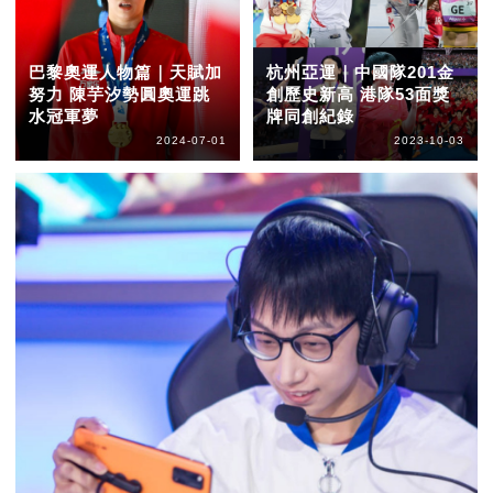
巴黎奧運人物篇｜天賦加
杭州亞運｜中國隊201金
努力 陳芋汐勢圓奧運跳
創歷史新高 港隊53面獎
水冠軍夢
牌同創紀錄
2024-07-01
2023-10-03