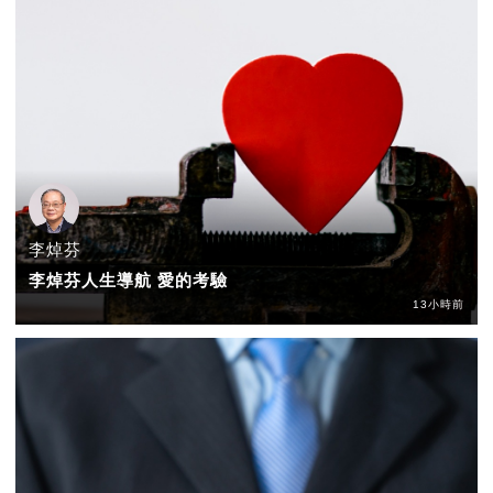
李焯芬
李焯芬人生導航 愛的考驗
13小時前