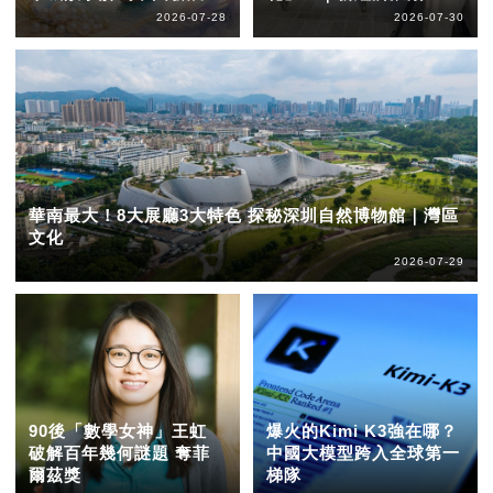
2026-07-28
2026-07-30
華南最大！8大展廳3大特色 探秘深圳自然博物館｜灣區
文化
2026-07-29
90後「數學女神」王虹
爆火的Kimi K3強在哪？
破解百年幾何謎題 奪菲
中國大模型跨入全球第一
爾茲獎
梯隊