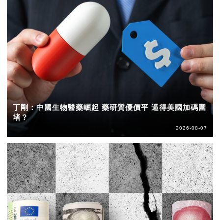
丁剛：中國生物醫藥崛起 藥研質優價平 逼得美國加碼圍
堵？
2026-08-07