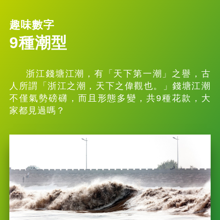
趣味數字
9種潮型
浙江錢塘江潮，有「天下第一潮」之譽，古
人所謂「浙江之潮，天下之偉觀也。」錢塘江潮
不僅氣勢磅礴，而且形態多變，共9種花款，大
家都見過嗎？