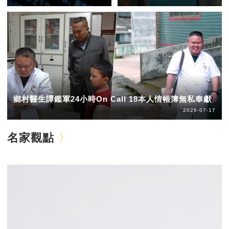
鄉村醫生譚鑑軍24小時On Call 18本人情帳簿無私奉獻
2026-07-17
名家觀點