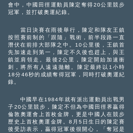
會中，中國田徑運動員陳定奪得20公里競步
冠軍，並打破奧運紀錄。
當日決賽在雨後舉行，陳定和隊友王鎮
按照賽前制的「跟隨」戰術，前半段路一直
潛伏在前排大部隊之中。10公里後，王鎮首
先加速走到第一，陳定不久後也趕上，與王
鎮並肩領走。最後2公里，陳定開始加速衝
刺，將所有人遠遠拋離。陳定最終以1小時
18分46秒的成績奪得冠軍，同時打破奧運紀
錄。
中國早在1984年就有派出運動員出戰男
子20公里競步，陳定不但為中國田徑界贏得
倫敦奧運會上首枚金牌，更是中國人在競步
歷史上首枚奧運金牌。8月5日生日的陳定賽
後受訪表示，贏得冠軍後很開心，「奪冠是