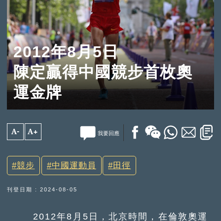
2012年8月5日
陳定贏得中國競步首枚奧
運金牌
A-
A+
我要回應
競步
中國運動員
田徑
刊登日期 : 2024-08-05
2012年8月5日，北京時間，在倫敦奧運