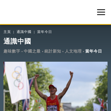
主頁
通識中國
當年今日
通識中國
趣味數字
中國之最
統計新知
人文地理
當年今日