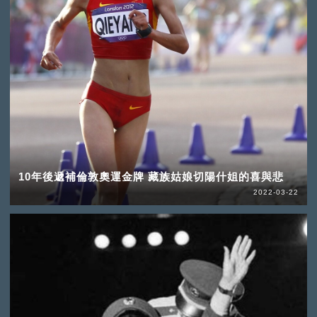
10年後遞補倫敦奧運金牌 藏族姑娘切陽什姐的喜與悲
2022-03-22