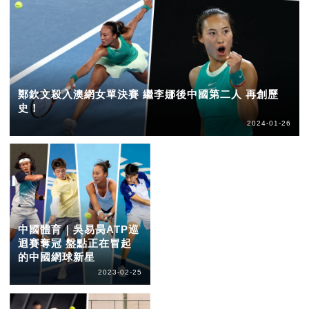
鄭欽文殺入澳網女單決賽 繼李娜後中國第二人 再創歷
史！
2024-01-26
中國體育｜吳易昺ATP巡
迴賽奪冠 盤點正在冒起
的中國網球新星
2023-02-25