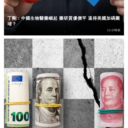
丁剛：中國生物醫藥崛起 藥研質優價平 逼得美國加碼圍
堵？
11小時前