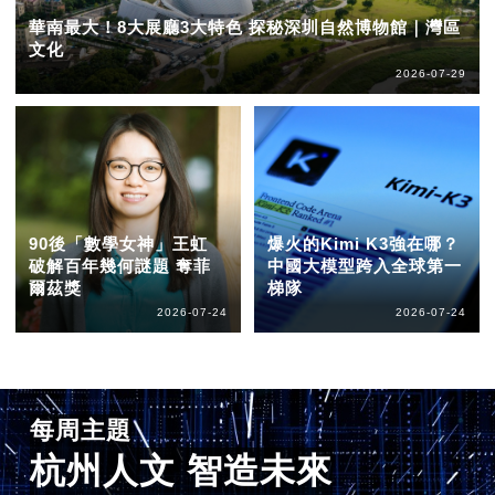
華南最大！8大展廳3大特色 探秘深圳自然博物館｜灣區
文化
2026-07-29
90後「數學女神」王虹
爆火的Kimi K3強在哪？
破解百年幾何謎題 奪菲
中國大模型跨入全球第一
爾茲獎
梯隊
2026-07-24
2026-07-24
每周主題
杭州人文 智造未來