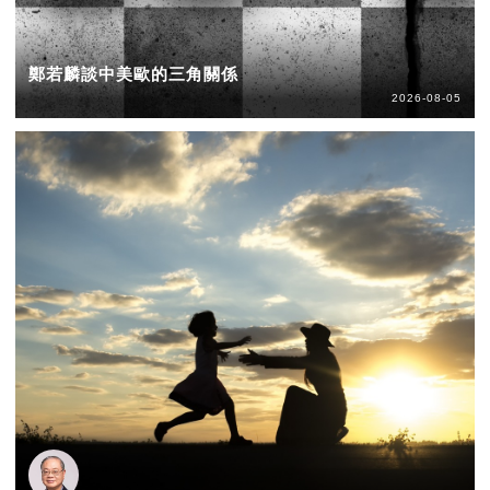
鄭若麟談中美歐的三角關係
2026-08-05