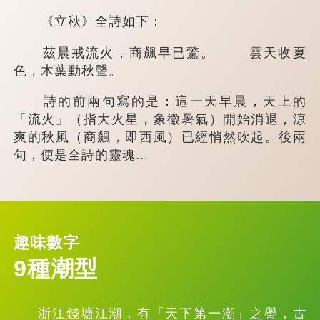
《立秋》全詩如下：
茲晨戒流火，商飆早已驚。 雲天收夏
色，木葉動秋聲。
詩的前兩句寫的是：這一天早晨，天上的
「流火」（指大火星，象徵暑氣）開始消退，涼
爽的秋風（商飆，即西風）已經悄然吹起。後兩
句，便是全詩的靈魂...
趣味數字
9種潮型
浙江錢塘江潮，有「天下第一潮」之譽，古