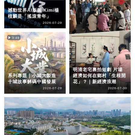
撼動世界AI版圖 Kimi楊
植麟是「搖滾青年」
2026-07-29
3:49
明清老宅裏拍短劇 片場
系列專題｜小城大製造
經濟如何在鄉村「生根開
十城故事解碼中國發展
花」？｜新經濟浪潮
2026-07-28
2026-07-30