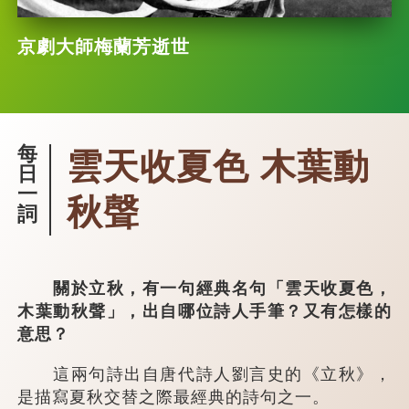
京劇大師梅蘭芳逝世
每
雲天收夏色 木葉動
日
一
秋聲
詞
關於立秋，有一句經典名句「雲天收夏色，
木葉動秋聲」，出自哪位詩人手筆？又有怎樣的
意思？
這兩句詩出自唐代詩人劉言史的《立秋》，
是描寫夏秋交替之際最經典的詩句之一。