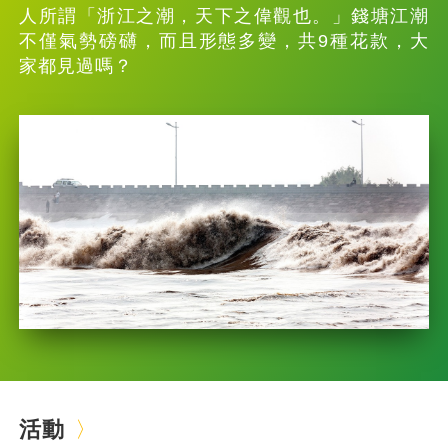
人所謂「浙江之潮，天下之偉觀也。」錢塘江潮
不僅氣勢磅礴，而且形態多變，共9種花款，大
家都見過嗎？
活動