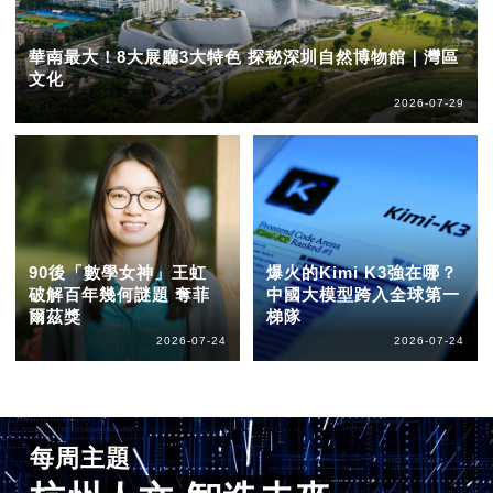
華南最大！8大展廳3大特色 探秘深圳自然博物館｜灣區
文化
2026-07-29
90後「數學女神」王虹
爆火的Kimi K3強在哪？
破解百年幾何謎題 奪菲
中國大模型跨入全球第一
爾茲獎
梯隊
2026-07-24
2026-07-24
每周主題