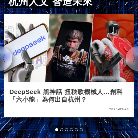
杭州人文 智造未來
DeepSeek 黑神話 扭秧歌機械人...創科
「六小龍」為何出自杭州？
2025-03-24