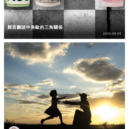
鄭若麟談中美歐的三角關係
2026-08-05