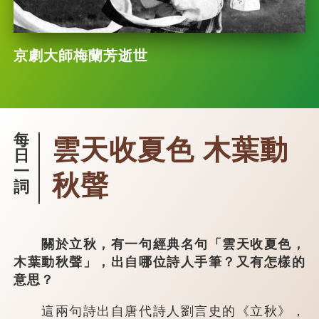
京劇大師梅蘭芳逝世
每
雲天收夏色 木葉動
日
一
秋聲
詞
關於立秋，有一句經典名句「雲天收夏色，
木葉動秋聲」，出自哪位詩人手筆？又有怎樣的
意思？
這兩句詩出自唐代詩人劉言史的《立秋》，