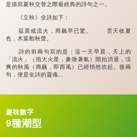
是描寫夏秋交替之際最經典的詩句之一。
《立秋》全詩如下：
茲晨戒流火，商飆早已驚。 雲天收夏
色，木葉動秋聲。
詩的前兩句寫的是：這一天早晨，天上的
「流火」（指大火星，象徵暑氣）開始消退，涼
爽的秋風（商飆，即西風）已經悄然吹起。後兩
句，便是全詩的靈魂...
趣味數字
9種潮型