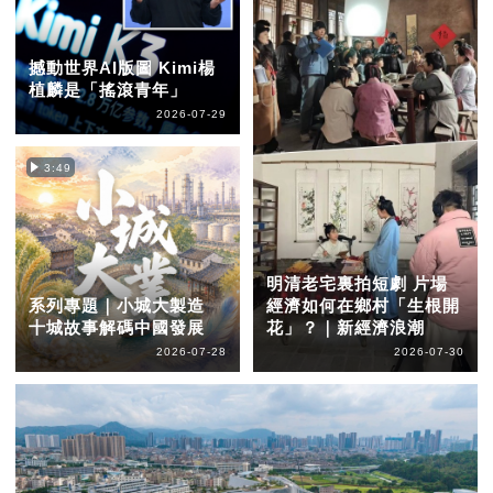
撼動世界AI版圖 Kimi楊
植麟是「搖滾青年」
2026-07-29
3:49
明清老宅裏拍短劇 片場
系列專題｜小城大製造
經濟如何在鄉村「生根開
十城故事解碼中國發展
花」？｜新經濟浪潮
2026-07-28
2026-07-30