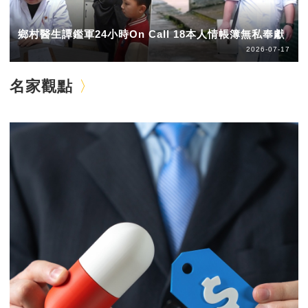
鄉村醫生譚鑑軍24小時On Call 18本人情帳簿無私奉獻
2026-07-17
名家觀點