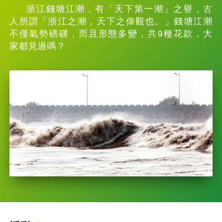
浙江錢塘江潮，有「天下第一潮」之譽，古
人所謂「浙江之潮，天下之偉觀也。」錢塘江潮
不僅氣勢磅礴，而且形態多變，共9種花款，大
家都見過嗎？