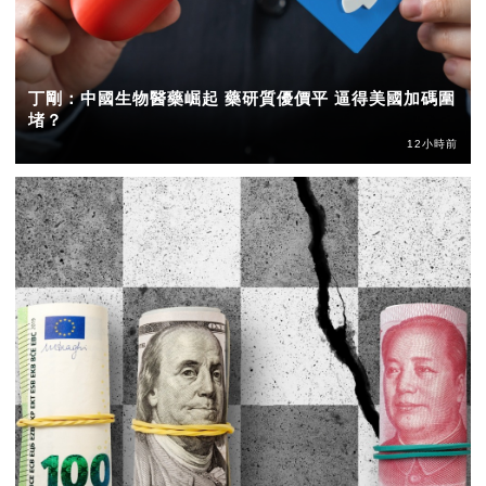
丁剛：中國生物醫藥崛起 藥研質優價平 逼得美國加碼圍
堵？
12小時前