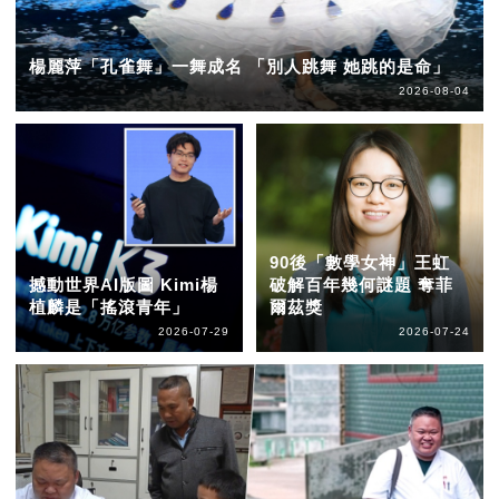
楊麗萍「孔雀舞」一舞成名 「別人跳舞 她跳的是命」
2026-08-04
90後「數學女神」王虹
撼動世界AI版圖 Kimi楊
破解百年幾何謎題 奪菲
植麟是「搖滾青年」
爾茲獎
2026-07-29
2026-07-24