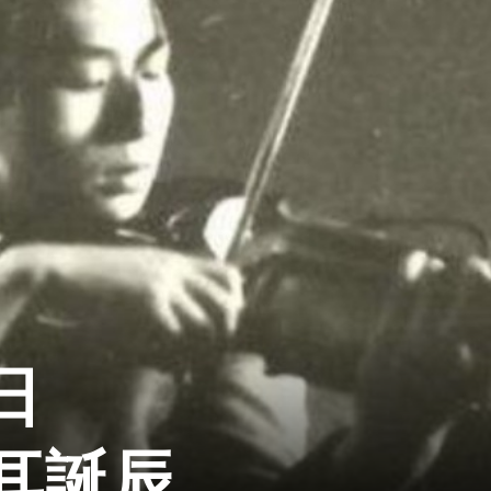
日
耳誕辰