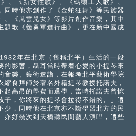
歌》、《新女性歌》、《碼頭工人歌》、
，同時他亦創作了《金蛇狂舞》等民族器
》、《風雲兒女》等影片創作音樂，其中
主題歌《義勇軍進行曲》，更在新中國成
932年在北京（舊稱北平）生活的一段
要的影響，聶耳當時帶着心愛的小提琴來
的音樂、藝術造詣，在報考北平藝術學院
衣縮食拜師於著名外籍提琴教授托諾夫，
不起高昂的學費而退學，當時托諾夫曾惋
孩子，你將來的提琴會拉得不錯的。」這
不少，同時他在北京亦不斷學習北方的民
、亦好幾次到天橋聽民間藝人演唱，這些