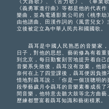
《大路歌》、《苦力歌》、《畢業
《義勇軍進行曲》等都是他的代表作
樂曲，並為電通影業公司的《桃李劫
由他譜曲、田漢作詞的《風雲兒女》
立後被定立為中華人民共和國國歌。
聶耳是中國人民熟悉的音樂家，1
日子，對他的思想、藝術修為有着重
到北京，每日勤奮刻苦地提升着自己
音樂系失敗後，聶耳沒有放棄，他節
奈何在上了四堂課後，聶耳便因負擔
惜地對聶耳說：「你是一個頂聰明的
段學藝歲月令聶耳的音樂素養成長了
間音樂，他特意去聽大鼓等北方曲藝
歷練都豐富着聶耳知識和藝術積累。