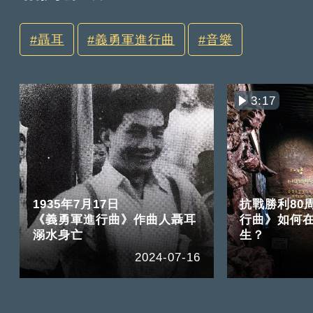
聶耳
義勇軍進行曲
音樂
3:17
1935年7月17日
抗戰勝利80
《義勇軍進行曲》作曲人聶耳
行曲》如何
溺水身亡
生？
2024-07-16