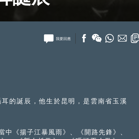
我要回應
聶耳的誕辰，他生於昆明，是雲南省玉溪
當中《揚子江暴風雨》、《開路先鋒》、