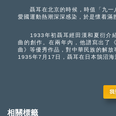
聶耳在北京的時候，時值「九一八
愛國運動熱潮深深感染，於是懷着滿
1933年初聶耳經田漢和夏衍介
曲的創作。在兩年內，他譜寫出了
曲》等優秀作品，對中華民族的解放
1935年7月17日，聶耳在日本鵠沼
我
相關標籤