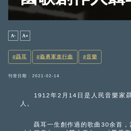
A-
A+
聶耳
義勇軍進行曲
音樂
刊登日期 : 2021-02-14
1912年2月14日是人民音樂家
人。
聶耳一生創作過的歌曲30余首，