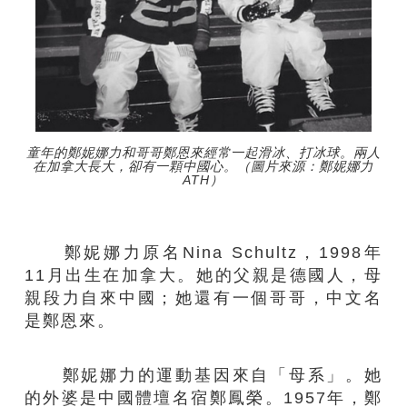
童年的鄭妮娜力和哥哥鄭恩來經常一起滑冰、打冰球。兩人
在加拿大長大，卻有一顆中國心。（圖片來源：鄭妮娜力
ATH）
鄭妮娜力原名Nina Schultz，1998年
11月出生在加拿大。她的父親是德國人，母
親段力自來中國；她還有一個哥哥，中文名
是鄭恩來。
鄭妮娜力的運動基因來自「母系」。她
的外婆是中國體壇名宿鄭鳳榮。1957年，鄭