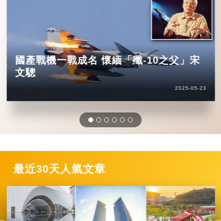
國產戰機一戰成名 懷緬「殲-10之父」宋
文驄
2025-05-23
最近30天人氣文章