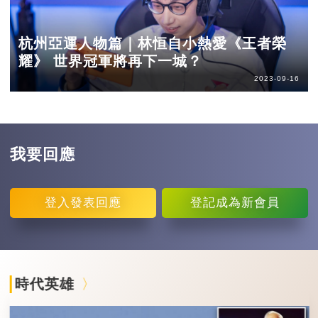
杭州亞運人物篇｜林恒自小熱愛《王者榮
耀》 世界冠軍將再下一城？
2023-09-16
我要回應
登入
發表回應
登記
成為新會員
時代英雄