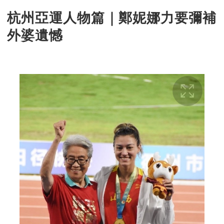
杭州亞運人物篇｜鄭妮娜力要彌補
外婆遺憾