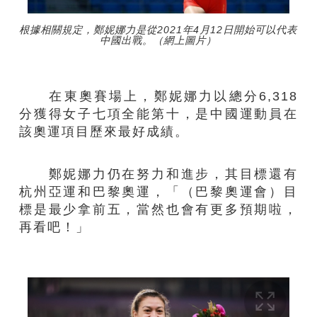
根據相關規定，鄭妮娜力是從2021年4月12日開始可以代表
中國出戰。（網上圖片）
在東奧賽場上，鄭妮娜力以總分6,318
分獲得女子七項全能第十，是中國運動員在
該奧運項目歷來最好成績。
鄭妮娜力仍在努力和進步，其目標還有
杭州亞運和巴黎奧運，「（巴黎奧運會）目
標是最少拿前五，當然也會有更多預期啦，
再看吧！」