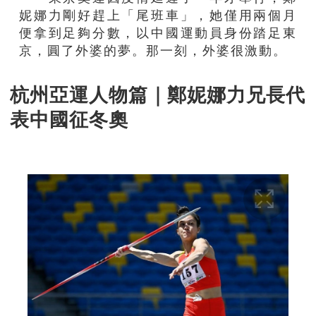
妮娜力剛好趕上「尾班車」，她僅用兩個月
便拿到足夠分數，以中國運動員身份踏足東
京，圓了外婆的夢。那一刻，外婆很激動。
杭州亞運人物篇｜鄭妮娜力兄長代
表中國征冬奧