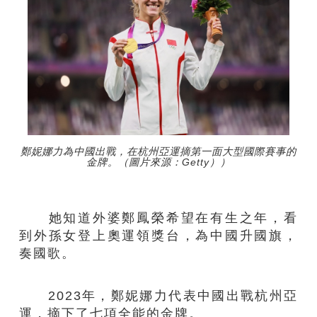
鄭妮娜力為中國出戰，在杭州亞運摘第一面大型國際賽事的
金牌。（圖片來源：Getty））
她知道外婆鄭鳳榮希望在有生之年，看
到外孫女登上奧運領獎台，為中國升國旗，
奏國歌。
2023年，鄭妮娜力代表中國出戰杭州亞
運，摘下了七項全能的金牌。