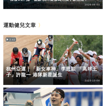
2026-06-03
運動健兒文章
2:42
杭州亞運｜「新女車神」李思穎 「高球王
子」許龍一 港隊新星誕生
2023-10-04