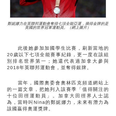
鄭妮娜力在英聯邦運動會奪得七項全能亞運，摘得金牌的是
英國的世界冠軍運動員。（網上圖片）
此後她參加加國學生比賽，刷新當地的
20歲以下七項全能賽事紀錄，更一度在該組
別排名世界第一；她還代表過加拿大參與
2018年英聯邦運動會，並奪得銀牌。
當年，國際奧委會奧林匹克頻道網站上
的一篇文章，把她列入該賽季「值得關注的
十位田徑運動員」。加拿大田徑界人士認
為，當時叫Nina的鄭妮娜力，未來有潛力為
該國贏得奧運獎牌。