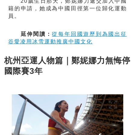
20歲生日那天，鄭妮娜力遞交加入中國
籍的申請，她成為中國田徑第一位歸化運動
員。
延伸閱讀：
從每年回國遊歷到為國出征
谷愛凌用冰雪運動推廣中國文化
杭州亞運人物篇｜鄭妮娜力無悔停
國際賽3年