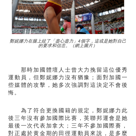
鄭妮娜力在腿上紋了「盡心盡力」4個字，這或是她對自己
的要求和信念。（網上圖片）
那時加國體壇人士曾大力挽留這位優秀
運動員，但鄭妮娜力沒有猶豫；面對加國一
些媒體的攻擊，她多次強調對這決定不會後
悔。
為了符合更換國籍的規定，鄭妮娜力此
後三年沒有參加國際比賽，英聯邦運會是她
最後一次代表加拿大；三年不參加國際賽，
對正處於黄金期的田徑運動員來說，是多麼