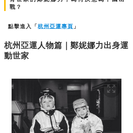
戰？
點擊進入「
杭州亞運專頁
」
杭州亞運人物篇｜鄭妮娜力出身運
動世家