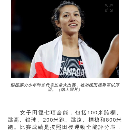
鄭妮娜力少年時曾代表加拿大出賽，被加國田徑界寄以厚
望。（網上圖片）
女子田徑七項全能，包括100米跨欄、
跳高、鉛球、200米跑、跳遠、標槍和800米
跑。比賽成績是按照田徑運動全能評分表，