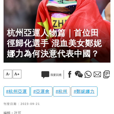
杭州亞運人物篇｜首位田
徑歸化選手 混血美女鄭妮
娜力為何決意代表中國？
A-
A+
我要回應
杭州亞運
亞運會
杭州
鄭妮娜力
刊登日期 : 2023-09-21
編輯︰許可