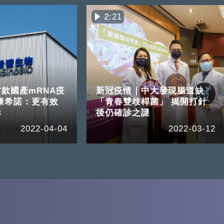
2:21
款國產mRNA疫
新冠疫情｜中大發現腸道缺
康希諾：更有效
「青春雙歧桿菌」 揭開打針
毒
後仍確診之謎
2022-04-04
2022-03-12