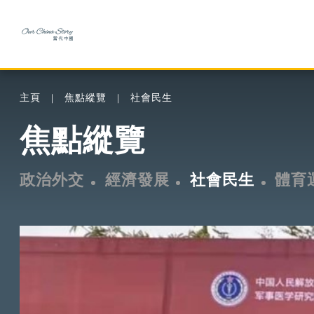
主頁
焦點縱覽
社會民生
焦點縱覽
政治外交
經濟發展
社會民生
體育