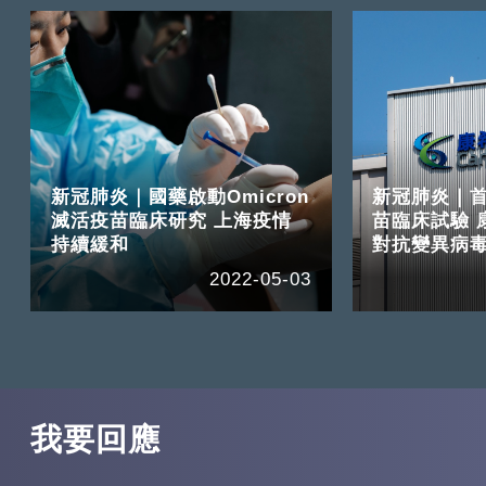
新冠肺炎｜國藥啟動Omicron
新冠肺炎｜首
滅活疫苗臨床研究 上海疫情
苗臨床試驗 
持續緩和
對抗變異病
2022-05-03
我要回應