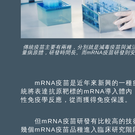
傳統疫苗主要有兩種，分別就是減毒疫苗與滅
量病原體，研發時間長。而mRNA疫苗研發則安
mRNA疫苗是近年來新興的一種
統將表達抗原靶標的mRNA導入體
性免疫學反應，從而獲得免疫保護。
但mRNA疫苗研發有比較高的技
幾個mRNA疫苗品種進入臨床研究階