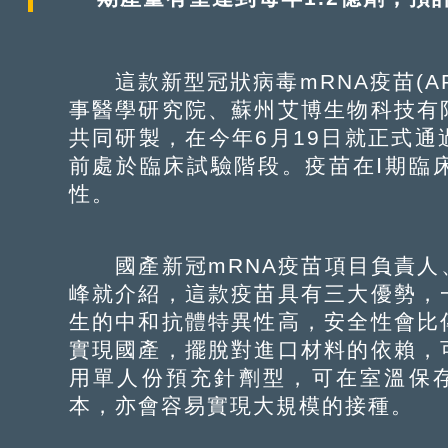
這款新型冠狀病毒mRNA疫苗(AR
事醫學研究院、蘇州艾博生物科技有
共同研製，在今年6月19日就正式
前處於臨床試驗階段。疫苗在Ⅰ期臨
性。
國產新冠mRNA疫苗項目負責人
峰就介紹，這款疫苗具有三大優勢，
生的中和抗體特異性高，安全性會比
實現國產，擺脫對進口材料的依賴，
用單人份預充針劑型，可在室溫保
本，亦會容易實現大規模的接種。