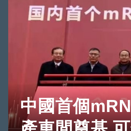
中國首個mR
產車間奠基 可