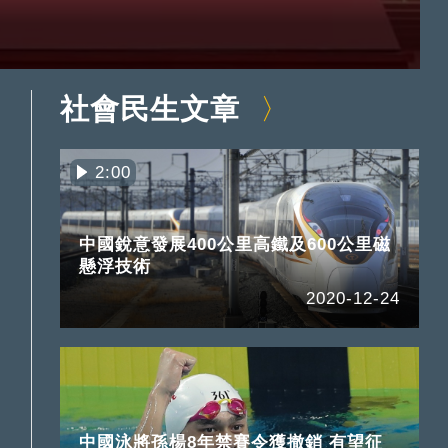
社會民生文章
2:00
中國銳意發展400公里高鐵及600公里磁
懸浮技術
2020-12-24
中國泳將孫楊8年禁賽令獲撤銷 有望征