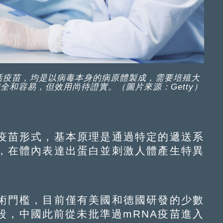
活疫苗，均是以病毒本身的病原體製成，需要培殖大
全和容易，但效用尚待證實。（圖片來源：Getty）
疫苗形式，基本原理是通過特定的遞送系
內，在體內表達出蛋白並刺激人體產生特異
術門檻，目前僅有美國和德國研發的少數
段，中國此前從未批準過mRNA疫苗進入