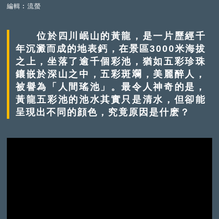
編輯︰流螢
位於四川岷山的黃龍，是一片歷經千
年沉澱而成的地表鈣，在景區3000米海拔
之上，坐落了逾千個彩池，猶如五彩珍珠
鑲嵌於深山之中，五彩斑斕，美麗醉人，
被譽為「人間瑤池」。最令人神奇的是，
黃龍五彩池的池水其實只是清水，但卻能
呈現出不同的顔色，究竟原因是什麽？