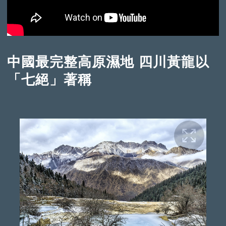
中國最完整高原濕地 四川黃龍以
「七絕」著稱