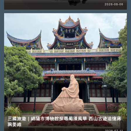
2026-08-06
三國旅遊｜綿陽市博物館探尋蜀漢風華 西山古迹追憶蔣
琬姜維
2026-07-11