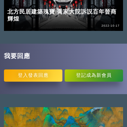
北方民居建築瑰寶 喬家大院訴説百年晉商
輝煌
2022-10-17
我要回應
登入
發表回應
登記
成為新會員