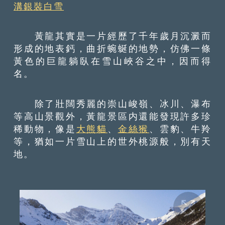
溝銀裝白雪
黃龍其實是一片經歷了千年歲月沉澱而
形成的地表鈣，曲折蜿蜒的地勢，仿佛一條
黃色的巨龍躺臥在雪山峽谷之中，因而得
名。
除了壯闊秀麗的崇山峻嶺、冰川、瀑布
等高山景觀外，黃龍景區内還能發現許多珍
稀動物，像是
大熊貓
、
金絲猴
、雲豹、牛羚
等，猶如一片雪山上的世外桃源般，別有天
地。