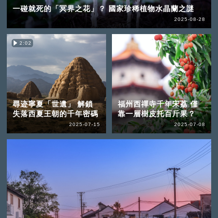
一碰就死的「冥界之花」？ 國家珍稀植物水晶蘭之謎
2025-08-28
2:02
尋迹寧夏「世遺」 解鎖
福州西禪寺千年宋荔 僅
失落西夏王朝的千年密碼
靠一層樹皮托百斤果？
2025-07-15
2025-07-08