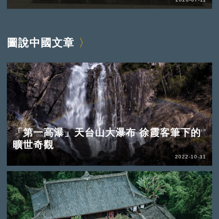
圖說中國文章
「第一高瀑」天台山大瀑布 徐霞客筆下的
曠世奇觀
2022-10-31