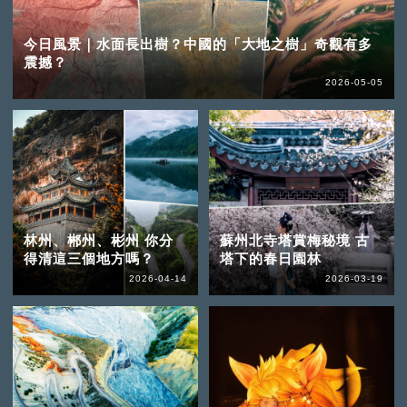
今日風景｜水面長出樹？中國的「大地之樹」奇觀有多
震撼？
2026-05-05
林州、郴州、彬州 你分
蘇州北寺塔賞梅秘境 古
得清這三個地方嗎？
塔下的春日園林
2026-04-14
2026-03-19