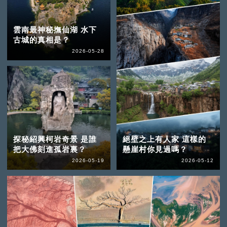
雲南最神秘撫仙湖 水下
古城的真相是？
2026-05-28
探秘紹興柯岩奇景 是誰
絕壁之上有人家 這樣的
把大佛刻進孤岩裏？
懸崖村你見過嗎？
2026-05-19
2026-05-12