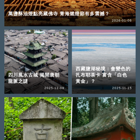
萬盞酥油燈點亮藏佛寺 青海燃燈節有多震撼？
2026-01-06
西藏鹽湖秘境：會變色的
四川風水古城 揭開唐朝
扎布耶茶卡 富含「白色
龍脈之謎
黃金」？
2025-12-09
2025-11-15