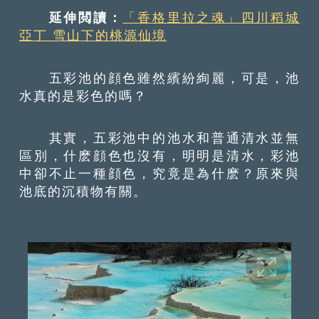
延伸閲讀：
「香格里拉之魂」四川稻城
亞丁 雪山下的桃源仙境
五彩池的顔色雖然繽紛絢麗，可是，池
水真的是彩色的嗎？
其實，五彩池中的池水和普通清水並無
區別，什麽顔色也沒有，明明是清水，彩池
中卻不止一種顔色，究竟是為什麽？原來與
池底的沉積物有關。