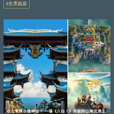
冬季旅遊
在山東煙台做神仙？ 一場《八仙！》同款的山海沉浸之