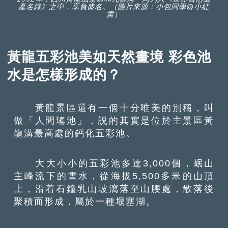
產名錄》之中，享負盛名。（圖片來源：小包同學@小紅
書）
黃龍五彩池美如天然畫境 彩色池
水是怎樣形成的？
黃龍景區還有一個十分唯美的別稱，叫
做「人間瑤池」，説的其實是位於主景區黃
龍溝最高處的鈣化五彩池。
大大小小的五彩池多達3,000個，岷山
主峰流下的雪水，從海拔5,500多米的山頂
上，沿着石鐘乳山坡瀉落至山腰處，散落後
聚積而形成，屬於一種堰塞湖。