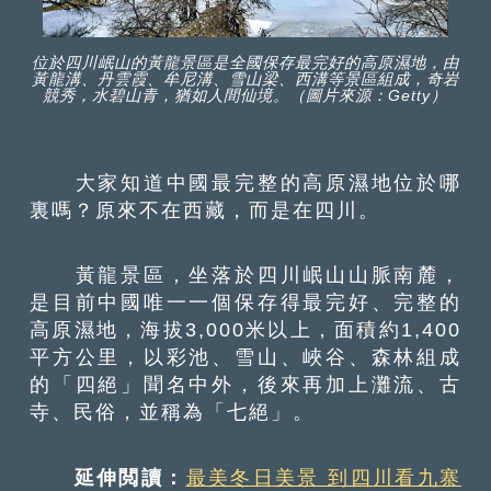
位於四川岷山的黃龍景區是全國保存最完好的高原濕地，由
黃龍溝、丹雲霞、牟尼溝、雪山梁、西溝等景區組成，奇岩
競秀，水碧山青，猶如人間仙境。（圖片來源：Getty）
大家知道中國最完整的高原濕地位於哪
裏嗎？原來不在西藏，而是在四川。
黃龍景區，坐落於四川岷山山脈南麓，
是目前中國唯一一個保存得最完好、完整的
高原濕地，海拔3,000米以上，面積約1,400
平方公里，以彩池、雪山、峽谷、森林組成
的「四絕」聞名中外，後來再加上灘流、古
寺、民俗，並稱為「七絕」。
延伸閲讀：
最美冬日美景 到四川看九寨