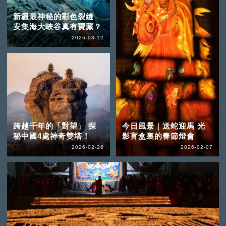
新疆最神秘的彩色裂縫
安集海大峽谷真有寶藏？
2026-03-12
跨越千年的「對望」 探
今日風景｜送蛇迎馬 光
秘中國4處神奇雙塔！
影盲盒裏的春節燈會
2026-02-26
2026-02-07