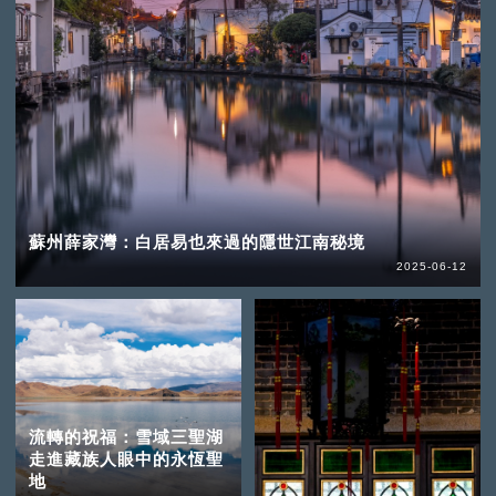
蘇州薛家灣：白居易也來過的隱世江南秘境
2025-06-12
流轉的祝福：雪域三聖湖
走進藏族人眼中的永恆聖
地