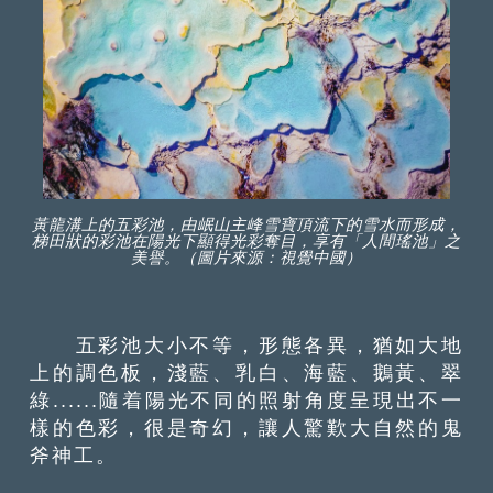
黃龍溝上的五彩池，由岷山主峰雪寶頂流下的雪水而形成，
梯田狀的彩池在陽光下顯得光彩奪目，享有「人間瑤池」之
美譽。（圖片來源：視覺中國）
五彩池大小不等，形態各異，猶如大地
上的調色板，淺藍、乳白、海藍、鵝黃、翠
綠......隨着陽光不同的照射角度呈現出不一
樣的色彩，很是奇幻，讓人驚歎大自然的鬼
斧神工。