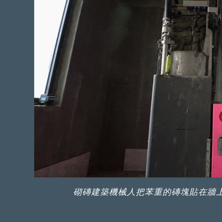
砌磚建築機械人把苯重的磚塊貼在牆