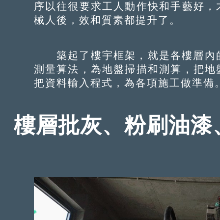
序以往很要求工人動作快和手藝好，
械人後，效和質素都提升了。
築起了樓宇框架，就是各樓層內的
測量算法，為地盤掃描和測算，把地
把資料輸入程式，為各項施工做準備
樓層批灰、粉刷油漆