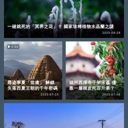
一碰就死的「冥界之花」？ 國家珍稀植物水晶蘭之謎
2025-08-28
2:02
尋迹寧夏「世遺」 解鎖
福州西禪寺千年宋荔 僅
失落西夏王朝的千年密碼
靠一層樹皮托百斤果？
2025-07-15
2025-07-08