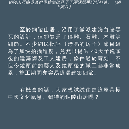
銅陵山居由吳彥祖與建築師莊子玉團隊攜手設計打造。（網
上圖片）
至於銅陵山居，沿用了徽派建築白牆黑
瓦的設計，但卻缺乏了磚雕、石雕、木雕等
細節。不少網民批評《漂亮的房子》節目組
為了加快拍攝進度，竟然只提供 40天予鏡頭
後的建築師及工人建房，條件過於苛刻，不
但令鏡頭前的藝人及鏡頭後的職工都非常疲
累，施工期間亦容易遺漏建築細節。
有機會的話，大家想試試住進這座具極
中國文化氣息、獨特的銅陵山居嗎？