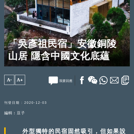
「吳彥祖民宿」安徽銅陵
山居 隱含中國文化底蘊
A-
A+
我要回應
刊登日期 : 2020-12-03
編輯︰豆子
外型獨特的民宿固然吸引，但如果設