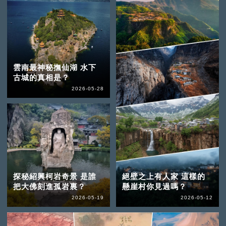
雲南最神秘撫仙湖 水下
古城的真相是？
2026-05-28
探秘紹興柯岩奇景 是誰
絕壁之上有人家 這樣的
把大佛刻進孤岩裏？
懸崖村你見過嗎？
2026-05-19
2026-05-12