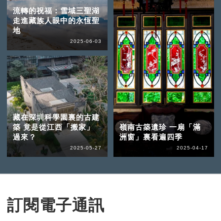
流轉的祝福：雪域三聖湖
走進藏族人眼中的永恆聖
地
2025-06-03
藏在深圳科學園裏的古建
築 竟是從江西「搬家」
嶺南古築遺珍 一扇「滿
過來？
洲窗」裏看遍四季
2025-05-27
2025-04-17
訂閱電子通訊