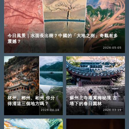
今日風景｜水面長出樹？中國的「大地之樹」奇觀有多
震撼？
2026-05-05
林州、郴州、彬州 你分
蘇州北寺塔賞梅秘境 古
得清這三個地方嗎？
塔下的春日園林
2026-04-14
2026-03-19