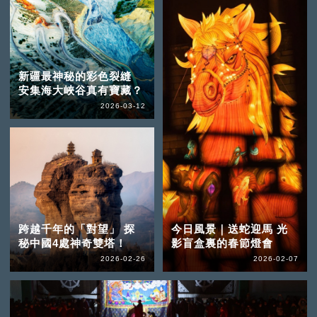
新疆最神秘的彩色裂縫
安集海大峽谷真有寶藏？
2026-03-12
跨越千年的「對望」 探
今日風景｜送蛇迎馬 光
秘中國4處神奇雙塔！
影盲盒裏的春節燈會
2026-02-26
2026-02-07