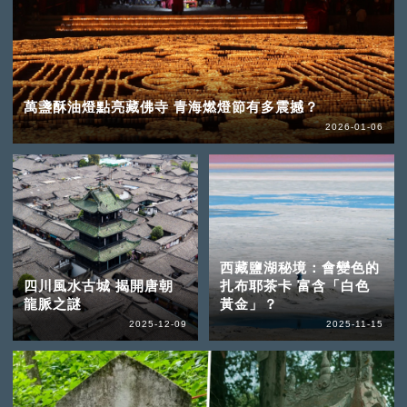
萬盞酥油燈點亮藏佛寺 青海燃燈節有多震撼？
2026-01-06
西藏鹽湖秘境：會變色的
四川風水古城 揭開唐朝
扎布耶茶卡 富含「白色
龍脈之謎
黃金」？
2025-12-09
2025-11-15