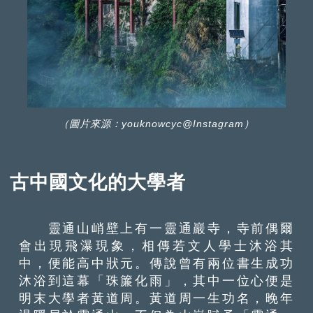
（圖片來源：youknowcyc@Instagram）
古中國文化的大學者
靈通山峭壁上有一靈通巖寺，寺前偶爾
會出現飛瀑現象，相傳若文人學士沐浴其
中，便能高中狀元。傳說曾有兩位書生成功
沐浴到這幕「珠簾化雨」，其中一位心便是
明末大學者黃道周。黃道周一生功名，晚年