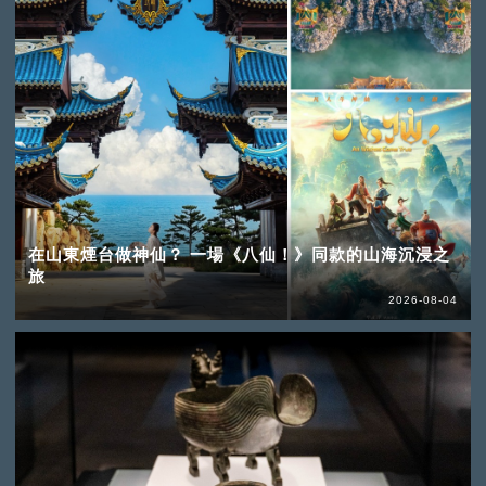
在山東煙台做神仙？ 一場《八仙！》同款的山海沉浸之
旅
2026-08-04