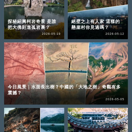
探秘紹興柯岩奇景 是誰
絕壁之上有人家 這樣的
把大佛刻進孤岩裏？
懸崖村你見過嗎？
2026-05-19
2026-05-12
今日風景｜水面長出樹？中國的「大地之樹」奇觀有多
震撼？
2026-05-05