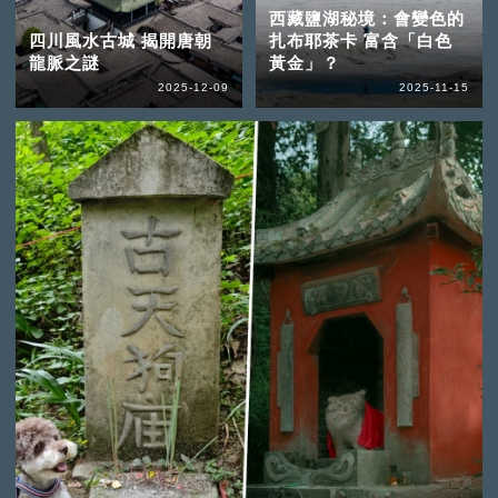
西藏鹽湖秘境：會變色的
四川風水古城 揭開唐朝
扎布耶茶卡 富含「白色
龍脈之謎
黃金」？
2025-12-09
2025-11-15