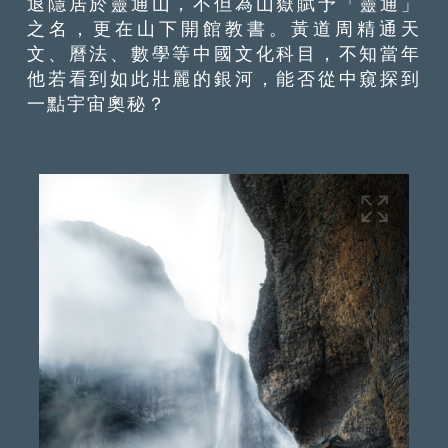
退隱居於靈通山，不但為山嶽賦予「靈通」
之名，更在山下開館教書。黃道周精通天
文、曆法、數學等中國文化科目，不知當年
他若看到如此壯麗的銀河，能否從中窺探到
一點宇宙奧秘？