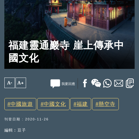
福建靈通巖寺 崖上傳承中
國文化
A-
A+
我要回應
中國旅遊
中國文化
福建
懸空寺
刊登日期 : 2020-11-26
編輯︰豆子