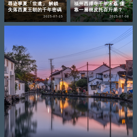
尋迹寧夏「世遺」 解鎖
福州西禪寺千年宋荔 僅
失落西夏王朝的千年密碼
靠一層樹皮托百斤果？
2025-07-15
2025-07-08