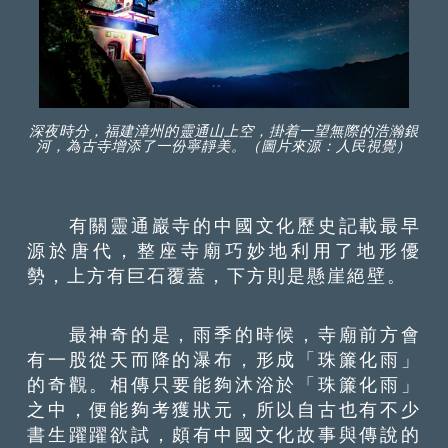
深夜時分，福建漳州的靈通山上空，掛着一望無際的浩瀚銀
河，為古寺增添了一份寧靜美。（圖片來源：人民視覺）
有關靈通巖寺的中國文化歷史記載最早
源於唐代，整座寺廟巧妙地利用了地形優
勢，上方有巨石覆蓋，下方則是懸崖絕壁。
最神奇的是，雨季的時候，寺廟前方會
有一股從天而降的瀑布，形成「珠簾化雨」
的奇觀。相傳只要能夠沐浴於「珠簾化雨」
之中，便能夠考獲狀元，所以自古也有不少
書生躍躍欲試，頗有中國文化故事與傳說的