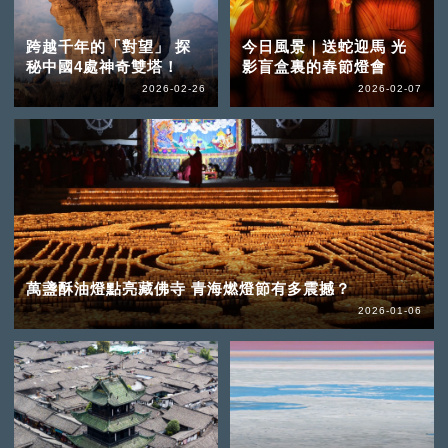
跨越千年的「對望」 探
今日風景｜送蛇迎馬 光
秘中國4處神奇雙塔！
影盲盒裏的春節燈會
2026-02-26
2026-02-07
萬盞酥油燈點亮藏佛寺 青海燃燈節有多震撼？
2026-01-06