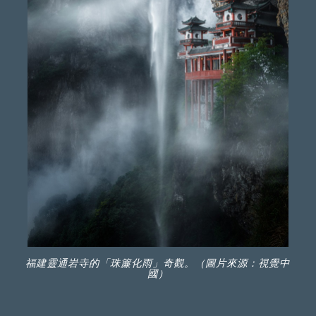
福建靈通岩寺的「珠簾化雨」奇觀。（圖片來源：視覺中
國）