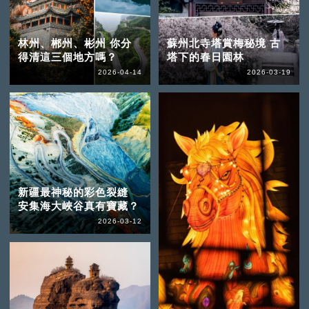
林州、郴州、彬州 你分
蘇州北寺塔賞梅秘境 古
得清這三個地方嗎？
塔下的春日園林
2026-04-14
2026-03-19
新疆最神秘的彩色裂縫
安集海大峽谷真有寶藏？
2026-03-12