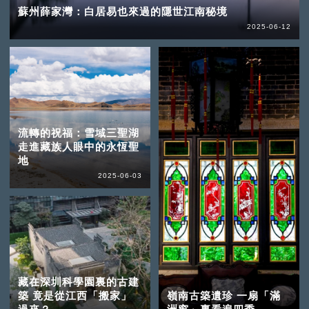
蘇州薛家灣：白居易也來過的隱世江南秘境
2025-06-12
流轉的祝福：雪域三聖湖
走進藏族人眼中的永恆聖
地
2025-06-03
藏在深圳科學園裏的古建
築 竟是從江西「搬家」
嶺南古築遺珍 一扇「滿