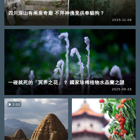
四川深山有兩座奇廟 不拜神佛竟供奉貓狗？
2025-11-08
一碰就死的「冥界之花」？ 國家珍稀植物水晶蘭之謎
2025-08-28
2:02