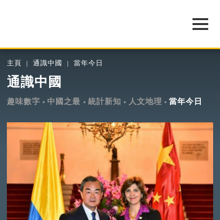
主頁
通識中國
當年今日
通識中國
趣味數字
中國之最
統計新知
人文地理
當年今日