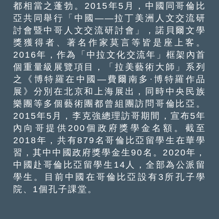
都相當之蓬勃。2015年5月，中國同哥倫比
亞共同舉行「中國——拉丁美洲人文交流研
討會暨中哥人文交流研討會」，諾貝爾文學
獎獲得者、著名作家莫言等皆是座上客。
2016年，作為「中拉文化交流年」框架內首
個重量級展覽項目，「拉美藝術大師」系列
之《博特羅在中國—費爾南多·博特羅作品
展》分別在北京和上海展出，同時中央民族
樂團等多個藝術團都曾組團訪問哥倫比亞。
2015年5月，李克強總理訪哥期間，宣布5年
內向哥提供200個政府獎學金名額。截至
2018年，共有879名哥倫比亞留學生在華學
習，其中中國政府獎學金生90名。2020年，
中國赴哥倫比亞留學生14人，全部為公派留
學生。目前中國在哥倫比亞設有3所孔子學
院、1個孔子課堂。