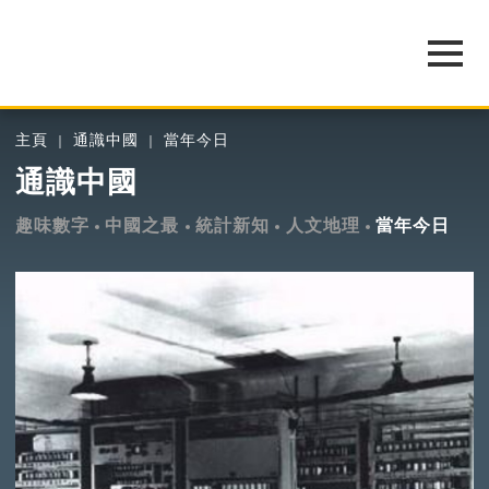
主頁
通識中國
當年今日
通識中國
趣味數字
中國之最
統計新知
人文地理
當年今日