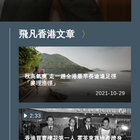
飛凡香港文章
秋高氣爽 走一趟全港最早長途遠足徑
「麥理浩徑」
2021-10-29
2:33
香港買賣樓花第一人 霍英東靠地產躋身