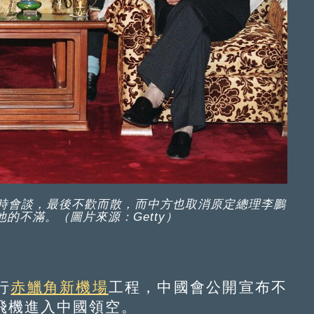
小時會談，最後不歡而散，而中方也取消原定總理李鵬
的不滿。（圖片來源：Getty）
行
赤鱲角新機場
工程，中國會公開宣布不
飛機進入中國領空。