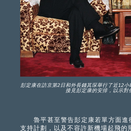
彭定康在訪京第2日和外長錢其琛舉行了近12
接見彭定康的安排，以示對他
魯平甚至警告彭定康若單方面進
支持計劃，以及不容許新機場起飛的