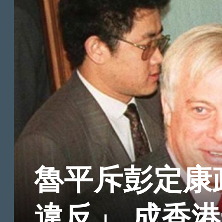
魯平斥彭定康
違反」 成香