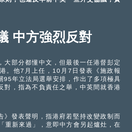
議 中方強烈反對
大部分都懂中文，但最後一任港督彭定
港。他7月上任，10月7日發表《施政報
關95年立法局選舉安排，作出了多項極具
反對，指為不負責任之舉，中英間就香港
》發表聲明，指港府若堅持改變政制而
會「重新來過」，意即中方會另起爐灶，在