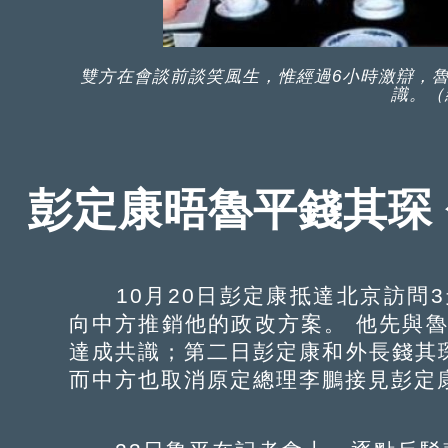
雙方在會談前談笑風生，惟經過6小時激辯，
識。（
彭定康晤魯平錢其琛
10月20日彭定康抵達北京訪問3
向中方推銷他的政改方案。 他先與
達成共識；第二日彭定康和外長錢其
而中方也取消原定總理李鵬接見彭定