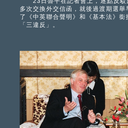
23日魯平在記者會上，逐點反駁
多次交換外交信函，就後過渡期選舉
了《中英聯合聲明》和《基本法》銜
「三違反」。