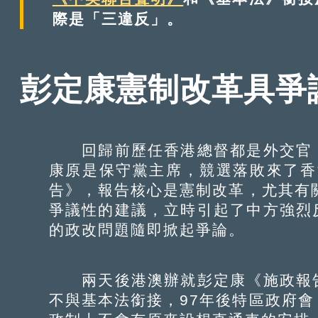
際是「三違反」。
彭定康憲制改革具爭
回歸前歷任香港總督都是外交官，
康原是保守黨主席，競選落敗來了香
告》，報告核心是憲制改革，尤其有
爭議性的建議，立時引起了中方強烈
的政改問題隨即掀起爭論。
兩天後港澳辦就彭定康《施政報告
不與基本法銜接，97年後特區政府