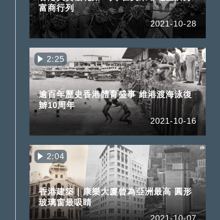
富商行列
2021-10-28
2:25
逾百年歷史香港體育盛事 維港渡海泳復
辧10周年
2021-10-16
2:04
香港建築｜康樂大廈曾為亞洲最高 圓形
玻璃窗最吸睛
2021-10-07