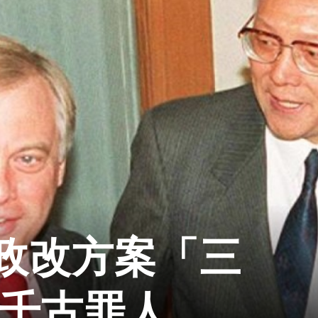
政改方案「三
港千古罪人