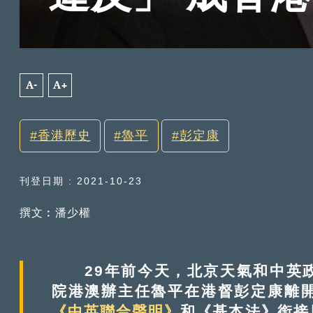
A-
A+
香港歷史
魯平
彭定康
刊登日期 : 2021-10-23
撰文︰潘少權
29年前今天，北京天氣和中英政
院港澳辦主任魯平在港督彭定康離
《中英聯合聲明》
和《基本法》銜接