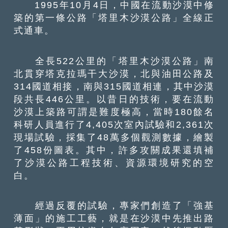
1995年10月4日，中國在流動沙漠中修
築的第一條公路「塔里木沙漠公路」全線正
式通車。
全長522公里的「塔里木沙漠公路」南
北貫穿塔克拉瑪干大沙漠，北與油田公路及
314國道相接，南與315國道相連，其中沙漠
段共長446公里。以昔日的技術，要在流動
沙漠上築路可謂是難度極高，當時180餘名
科研人員進行了4,405次室內試驗和2,361次
現場試驗，採集了48萬多個觀測數據，繪製
了458份圖表。其中，許多攻關成果還填補
了沙漠公路工程技術、資源環境研究的空
白。
經過反覆的試驗，專家們創造了「強基
薄面」的施工工藝，就是在沙漠中先推出路