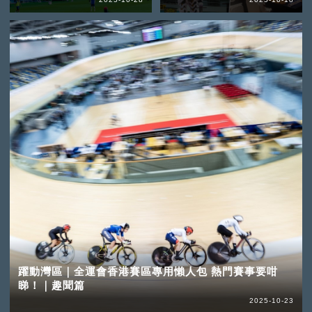
躍動灣區｜全運會香港賽區專用懶人包 熱門賽事要咁
睇！｜趣聞篇
2025-10-23