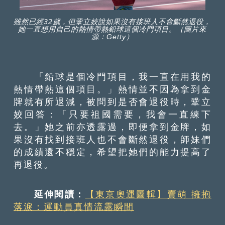
雖然已經32歲，但鞏立姣說如果沒有接班人不會斷然退役，
她一直想用自己的熱情帶熱鉛球這個冷門項目。（圖片來
源：Getty）
「鉛球是個冷門項目，我一直在用我的
熱情帶熱這個項目。」熱情並不因為拿到金
牌就有所退減，被問到是否會退役時，鞏立
姣回答：「只要祖國需要，我會一直練下
去。」她之前亦透露過，即便拿到金牌，如
果沒有找到接班人也不會斷然退役，師妹們
的成績還不穩定，希望把她們的能力提高了
再退役。
延伸閱讀：
【東京奧運圖輯】賣萌 擁抱
落淚：運動員真情流露瞬間