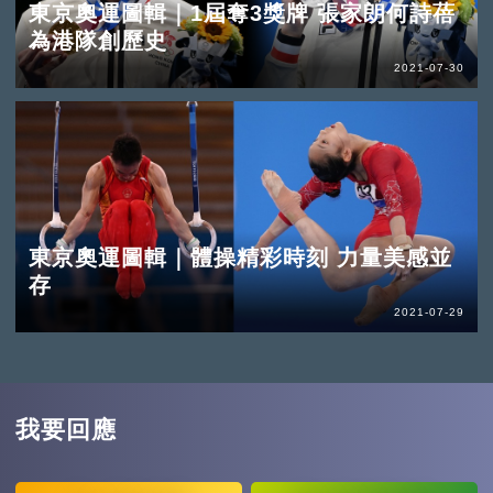
東京奧運圖輯｜1屆奪3獎牌 張家朗何詩蓓
為港隊創歷史
2021-07-30
東京奧運圖輯｜體操精彩時刻 力量美感並
存
2021-07-29
我要回應