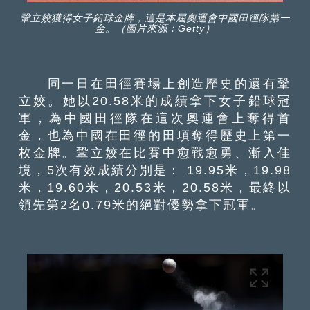
鞏立姣獲得女子鉛球金牌，這是本屆奧運會中國田徑隊第一
金。（圖片來源：Getty）
同一日在田徑賽場上創造歷史的還有鞏
立姣。她以20.58米的成績拿下女子鉛球冠
軍，為中國田徑隊在這次奧運會上奪得首
金，也為中國在田徑的田項奪得歷史上第一
枚金牌。鞏立姣在比賽中愈戰愈勇、漸入佳
境，5次有效成績分別是： 19.95米，19.98
米，19.60米，20.53米，20.58米，最終以
領先第2名0.79米的絕對優勢拿下冠軍。