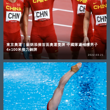
東京奧運｜蘇炳添摘首面奧運獎牌 中國隊遞補獲男子
4×100米接力銅牌
2022-03-21