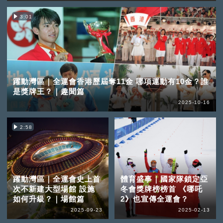
3:01
躍動灣區｜全運會香港歷屆奪11金 哪項運動有10金？誰
是獎牌王？｜趣聞篇
2025-10-16
2:58
躍動灣區｜全運會史上首
體育盛事｜國家隊鎖定亞
次不新建大型場館 設施
冬會獎牌榜榜首 《哪吒
如何升級？｜場館篇
2》也宣傳全運會？
2025-09-23
2025-02-13