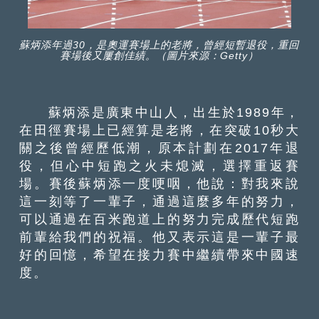
蘇炳添年過30，是奧運賽場上的老將，曾經短暫退役，重回
賽場後又屢創佳績。（圖片來源：Getty）
蘇炳添是廣東中山人，出生於1989年，
在田徑賽場上已經算是老將，在突破10秒大
關之後曾經歷低潮，原本計劃在2017年退
役，但心中短跑之火未熄滅，選擇重返賽
場。賽後蘇炳添一度哽咽，他說：對我來說
這一刻等了一輩子，通過這麼多年的努力，
可以通過在百米跑道上的努力完成歷代短跑
前輩給我們的祝福。他又表示這是一輩子最
好的回憶，希望在接力賽中繼續帶來中國速
度。