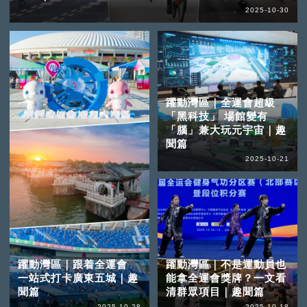
2025-10-30
躍動灣區｜全運會超級
「黑科技」 場館變有
「腦」兼大玩元宇宙｜趣
聞篇
2025-10-21
躍動灣區｜跟着全運會
躍動灣區｜不是運動員也
一站式打卡廣東五城｜趣
能拿全運會獎牌？一文看
聞篇
清群眾項目｜趣聞篇
2025-10-28
2025-10-18