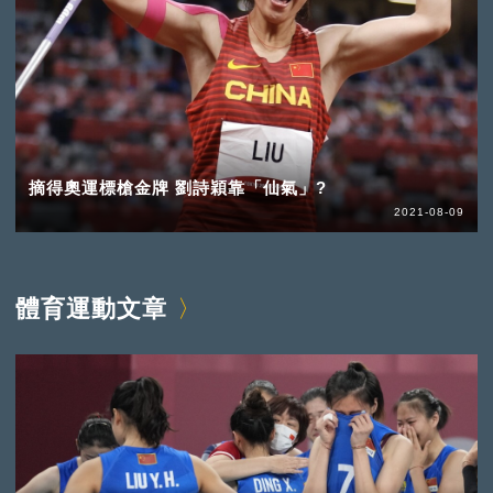
摘得奧運標槍金牌 劉詩穎靠「仙氣」?
2021-08-09
體育運動文章