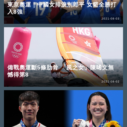
東京奧運｜中國女排淚別郎平 女籃全勝打
入8強
2021-08-03
備戰奧運斷5條肋骨 「風之女」陳晞文無
憾得第8
2021-08-02