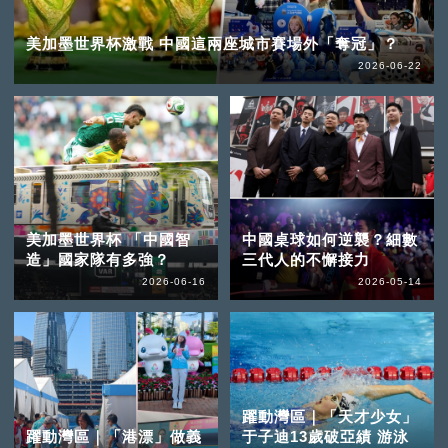
美加墨世界杯激戰 中國這兩座城市賽場外「奪冠」？
2026-06-22
美加墨世界杯 「中國智
中國桌球如何逆襲？細數
造」國家隊有多強？
三代人的不懈接力
2026-06-16
2026-05-14
躍動灣區｜「天才少女」
躍動灣區｜「港漂」做義
于子迪13歲破亞績 游泳