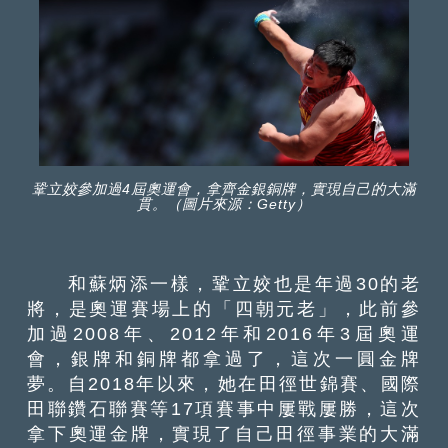
鞏立姣參加過4屆奧運會，拿齊金銀銅牌，實現自己的大滿
貫。（圖片來源：Getty）
和蘇炳添一樣，鞏立姣也是年過30的老
將，是奧運賽場上的「四朝元老」，此前參
加過2008年、2012年和2016年3屆奧運
會，銀牌和銅牌都拿過了，這次一圓金牌
夢。自2018年以來，她在田徑世錦賽、國際
田聯鑽石聯賽等17項賽事中屢戰屢勝，這次
拿下奧運金牌，實現了自己田徑事業的大滿