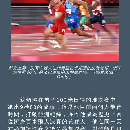
歷史上第一次有中國人位列奧運百米短跑的決賽賽場，創下
這個歷史的正是來自廣東中山的蘇炳添。（圖片來源：
Getty）
蘇炳添在男子100米田徑的准決賽中，
跑出9秒83的成績，這是他目前的個人最佳
時間，打破亞洲紀錄，亦令他成為歷史上首
位躋身百米飛人決賽的黃種人。他在同一天
在參加準決賽之後又參加決賽，對體能是很