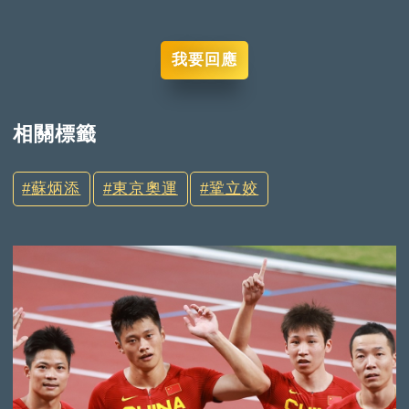
我要回應
相關標籤
蘇炳添
東京奧運
鞏立姣