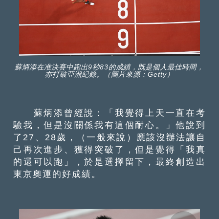
蘇炳添在准決賽中跑出9秒83的成績，既是個人最佳時間，
亦打破亞洲紀錄。（圖片來源：Getty）
蘇炳添曾經說：「我覺得上天一直在考
驗我，但是沒關係我有這個耐心。」他說到
了27、28歲，（一般來說）應該沒辦法讓自
己再次進步、獲得突破了，但是覺得「我真
的還可以跑」，於是選擇留下，最終創造出
東京奧運的好成績。