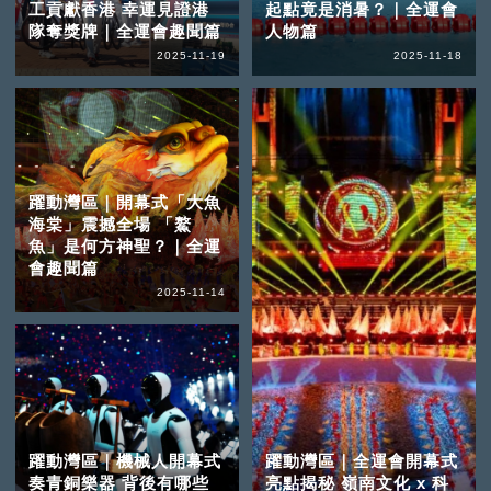
工貢獻香港 幸運見證港
起點竟是消暑？｜全運會
隊奪獎牌｜全運會趣聞篇
人物篇
2025-11-19
2025-11-18
躍動灣區｜開幕式「大魚
海棠」震撼全場 「鰲
魚」是何方神聖？｜全運
會趣聞篇
2025-11-14
躍動灣區｜機械人開幕式
躍動灣區｜全運會開幕式
奏青銅樂器 背後有哪些
亮點揭秘 嶺南文化 x 科