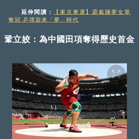
延伸閱讀：
【東京奧運】霸氣陳夢女單
奪冠 乒壇迎來「夢」時代
鞏立姣：為中國田項奪得歷史首金