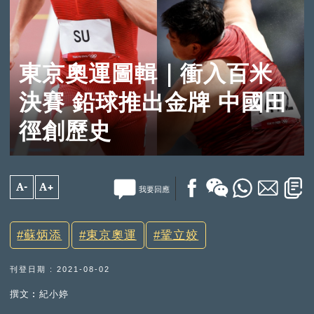
東京奧運圖輯｜衝入百米
決賽 鉛球推出金牌 中國田
徑創歷史
A-
A+
我要回應
蘇炳添
東京奧運
鞏立姣
刊登日期 : 2021-08-02
撰文︰紀小婷