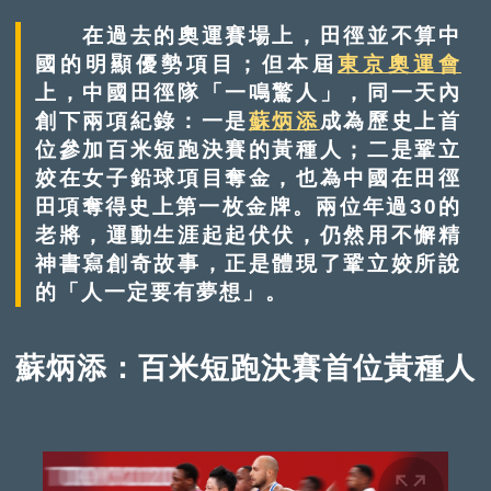
在過去的奧運賽場上，田徑並不算中
國的明顯優勢項目；但本屆
東京奧運會
上，中國田徑隊「一鳴驚人」，同一天內
創下兩項紀錄：一是
蘇炳添
成為歷史上首
位參加百米短跑決賽的黃種人；二是鞏立
姣在女子鉛球項目奪金，也為中國在田徑
田項奪得史上第一枚金牌。兩位年過30的
老將，運動生涯起起伏伏，仍然用不懈精
神書寫創奇故事，正是體現了鞏立姣所說
的「人一定要有夢想」。
蘇炳添：百米短跑決賽首位黃種人