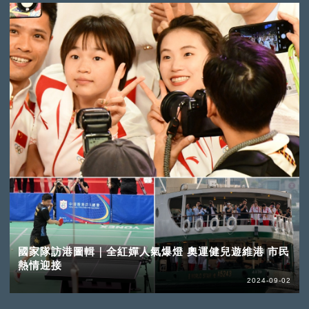
國家隊訪港圖輯｜全紅嬋人氣爆燈 奧運健兒遊維港 市民
熱情迎接
2024-09-02