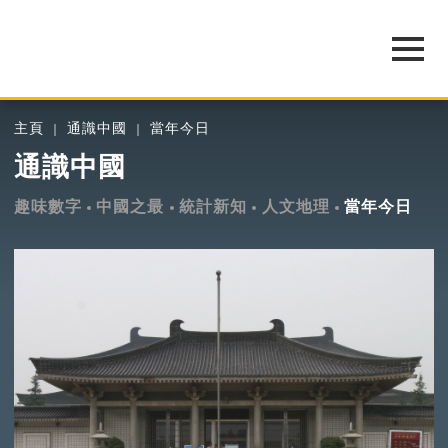
主頁
通識中國
當年今日
通識中國
趣味數字
中國之最
統計新知
人文地理
當年今日