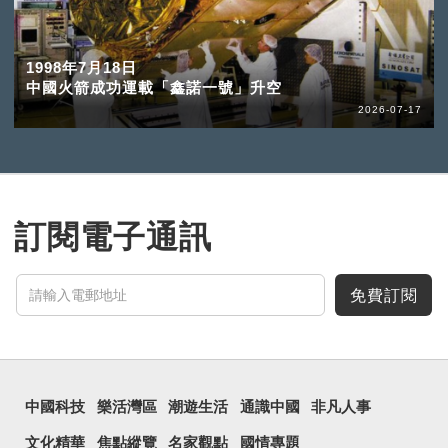
1998年7月18日
中國火箭成功運載「鑫諾一號」升空
2026-07-17
訂閱電子通訊
免費訂閱
中國科技
樂活灣區
潮遊生活
通識中國
非凡人事
文化精華
焦點縱覽
名家觀點
國情專題