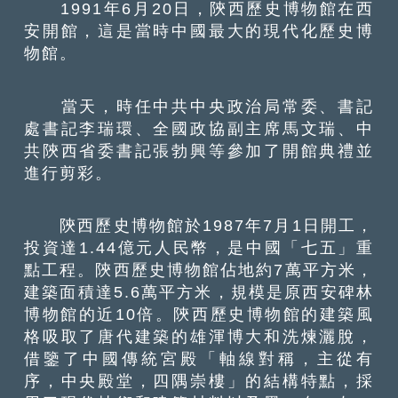
1991年6月20日，陝西歷史博物館在西
安開館，這是當時中國最大的現代化歷史博
物館。
當天，時任中共中央政治局常委、書記
處書記李瑞環、全國政協副主席馬文瑞、中
共陝西省委書記張勃興等參加了開館典禮並
進行剪彩。
陝西歷史博物館於1987年7月1日開工，
投資達1.44億元人民幣，是中國「七五」重
點工程。陝西歷史博物館佔地約7萬平方米，
建築面積達5.6萬平方米，規模是原西安碑林
博物館的近10倍。陝西歷史博物館的建築風
格吸取了唐代建築的雄渾博大和洗煉灑脫，
借鑒了中國傳統宮殿「軸線對稱，主從有
序，中央殿堂，四隅崇樓」的結構特點，採