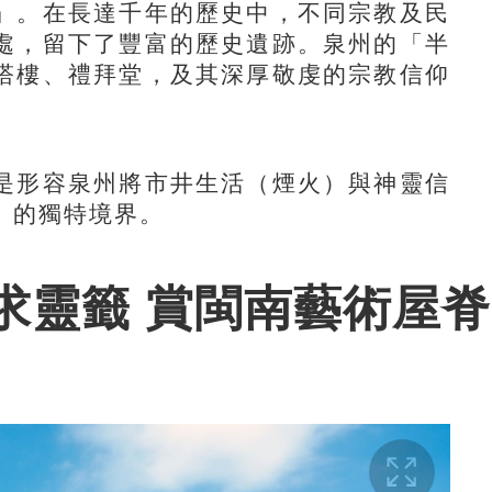
。在長達千年的歷史中，不同宗教及民
處，留下了豐富的歷史遺跡。泉州的「半
塔樓、禮拜堂，及其深厚敬虔的宗教信仰
形容泉州將市井生活（煙火）與神靈信
」的獨特境界。
求靈籤 賞閩南藝術屋脊