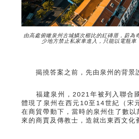
由高處俯瞰泉州古城鱗次櫛比的紅磚厝，蔚為
少地方禁止私家車進入，只能以電瓶車「
揭撓答案之前，先由泉州的背景
福建泉州，2021年被列入聯合
體現了泉州在西元10至14世紀（
在商貿帶動下，當時的泉州住了數以
來的商賈及傳教士，造就出東西文化