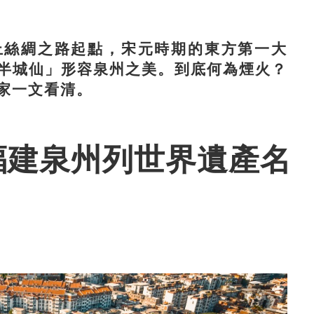
絲綢之路起點，宋元時期的東方第一大
半城仙」形容泉州之美。到底何為煙火？
家一文看清。
福建泉州列世界遺產名