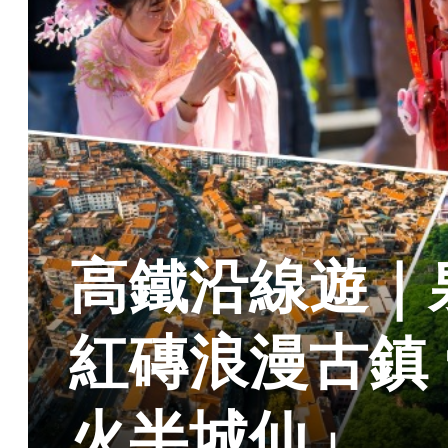
高鐵沿線遊｜
紅磚浪漫古鎮
火半城仙」