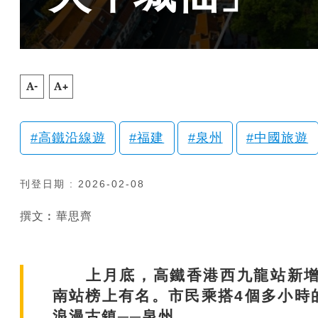
A-
A+
高鐵沿線遊
福建
泉州
中國旅遊
刊登日期 : 2026-02-08
撰文︰華思齊
上月底，高鐵香港西九龍站新增1
南站榜上有名。市民乘搭4個多小時
浪漫古鎮──泉州。