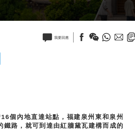
我要回應
6個內地直達站點，福建泉州東和泉州
的鐵路，就可到達由紅牆黛瓦建構而成的