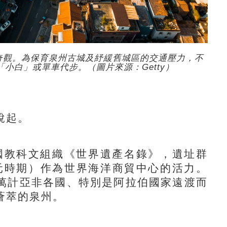
奇觀。為保育泉州古城及紓緩舊城區的交通壓力，不
小白」或單車代步。（圖片來源：Getty）
說起。
國教科文組織《世界遺產名錄》，遺址群
宋元時期）作為世界海洋商貿中心的活力。
萬計亞非各國、特別是阿拉伯國家遠渡而
薈萃的泉州。