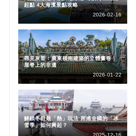
起點 4大海濱景點攻略
2026-02-16
尋見灰塑：廣東嶺南建築的立體畫卷｜
屋脊上的非遺
2026-01-22
解鎖冬日最「熱」玩法 席捲全國的「冰
雪季」如何興起？
2025-12-16