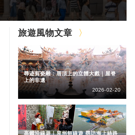
旅遊風物文章
尋迹剪瓷雕：厝頂上的立體大戲｜屋脊
上的非遺
2026-02-20
高鐵沿線遊｜泉州短線遊 尋訪海上絲路