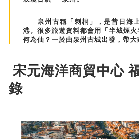
泉州古稱「刺桐」，是昔日海上
港。很多旅遊資料都會用「半城煙火
何為仙？一於由泉州古城出發，帶大
宋元海洋商貿中心 
錄