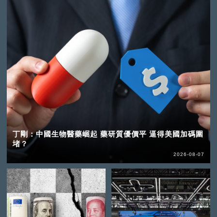
丁剛：中國生物醫藥崛起 藥研質優價平 逼得美國加碼圍
堵？
2026-08-07