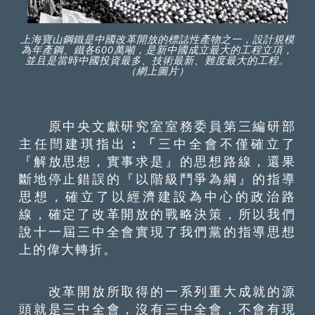
上海寶山鋼鐵是中國改革開放的標誌性產物之一，設計規模
為年產鋼、鐵各600萬噸，是新中國成立最大的工程立項，
並且是當時中國投資最多、技術最新、難度最大的工程。
（網上圖片）
原中央文獻研究室室務委員第三編研部
主任閆建琪指出
：「
三中全會不僅確立了
『解放思想，實事求是』的思想路線，還果
斷地停止錯誤的『以階級鬥爭為綱』的指導
思想，確立了以經濟建設為中心的政治路
線，確定了改革開放的戰略決策，所以我們
說十一屆三中全會實現了我們黨的指導思想
上的偉大轉折。
改革開放所取得的一系列重大成就的源
頭就是三中全會，沒有三中全會，不會有現