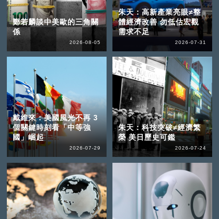
朱天：高新產業亮眼≠整
鄭若麟談中美歐的三角關
體經濟改善 勿低估宏觀
係
需求不足
2026-08-05
2026-07-31
戴維來：美國風光不再 3
個關鍵時刻看「中等強
朱天：科技突破≠經濟繁
國」崛起
榮 美日歷史可鑑
2026-07-29
2026-07-24