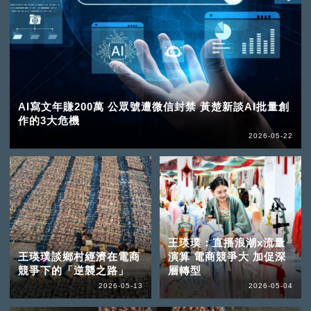
AI寫文年賺200萬 公眾號遭微信封禁 黃楚新談AI批量創
作的3大危機
2026-05-22
王瑛璞：直播浪潮x流量
王瑛璞談鄉村經濟在電商
演算 電商競爭大 加促深
競爭下的「逆襲之路」
層轉型
2026-05-13
2026-05-04