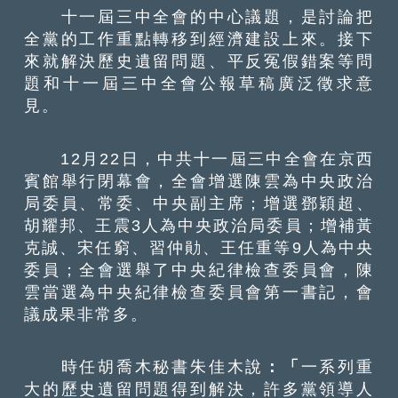
十一屆三中全會的中心議題，是討論把
全黨的工作重點轉移到經濟建設上來。接下
來就解決歷史遺留問題、平反冤假錯案等問
題和十一屆三中全會公報草稿廣泛徵求意
見。
12月22日，中共十一屆三中全會在京西
賓館舉行閉幕會，全會增選陳雲為中央政治
局委員、常委、中央副主席；增選鄧穎超、
胡耀邦、王震3人為中央政治局委員；增補黃
克誠、宋任窮、習仲勛、王任重等9人為中央
委員；全會選舉了中央紀律檢查委員會，陳
雲當選為中央紀律檢查委員會第一書記，會
議成果非常多。
時任胡喬木秘書朱佳木說
：「
一系列重
大的歷史遺留問題得到解決，許多黨領導人