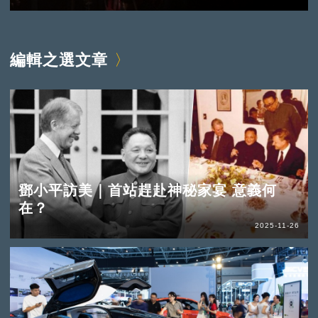
編輯之選文章
鄧小平訪美｜首站趕赴神秘家宴 意義何
在？
2025-11-26