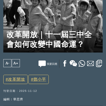
改革開放｜十一屆三中全
會如何改變中國命運？
A-
A+
我要回應
改革開放
鄧小平
刊登日期 : 2025-11-12
編輯︰華思齊