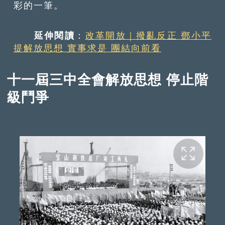
彩的一筆。
延伸閱讀
：
改革開放｜撥亂反正 鄧小平
提解放思想 實事求是 團結向前看
十一屆三中全會解放思想 停止階
級鬥爭