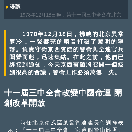
導讀
1978年12月18日晚，第十一屆三中全會在北京
京西賓館開幕，會議的中心議題是討論把全黨的工
作重點轉移到經濟建設。會議僅召開了短短5日，
1978年12月18日，拂曉的北京異常
卻在歷史上留下濃墨重彩的一筆。本文轉載自央視
寒冷，一聲響亮的哨音打破了黎明的寧
《國家記憶》的大型文獻片《抉擇──1978》，記
靜。負責守衛京西賓館的警衛與全連官兵
述1978年十一屆三中全會如何開創中國社會主義現
聞聲而起，迅速集結。在此之前，他們已
代化建設，帶領國家邁向改革開放的新歷史時期，
並開始形成以鄧小平為核心的第二代中央領導集
經接到通知，今天京西賓館將召開一個級
體。
別很高的會議，警衛工作必須萬無一失。
十一屆三中全會改變中國命運 開
創改革開放
時任北京衛戍區某警衛連連長何訓祥表
示：「十一屆三中全會，它這個警衛部署、