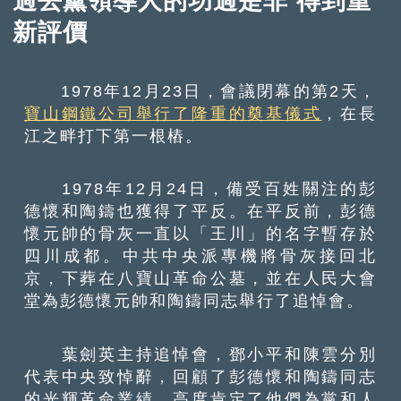
過去黨領導人的功過是非 得到重
新評價
1978年12月23日，會議閉幕的第2天，
寶山鋼鐵公司舉行了隆重的奠基儀式
，在長
江之畔打下第一根樁。
1978年12月24日，備受百姓關注的彭
德懷和陶鑄也獲得了平反。在平反前，彭德
懷元帥的骨灰一直以「王川」的名字暫存於
四川成都。中共中央派專機將骨灰接回北
京，下葬在八寶山革命公墓，並在人民大會
堂為彭德懷元帥和陶鑄同志舉行了追悼會。
葉劍英主持追悼會，鄧小平和陳雲分別
代表中央致悼辭，回顧了彭德懷和陶鑄同志
的光輝革命業績，高度肯定了他們為黨和人