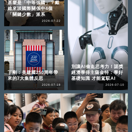
甚麼是「中等強國」？戴
維來談國際關係中4個
「關鍵少數」派系
2026-07-22
別讓AI偷走思考力！諾獎
丁剛：美建國250周年帶
經濟學得主薩金特：學好
來的7大集體反思
基礎知識 才能駕馭AI
2026-07-18
2026-07-10