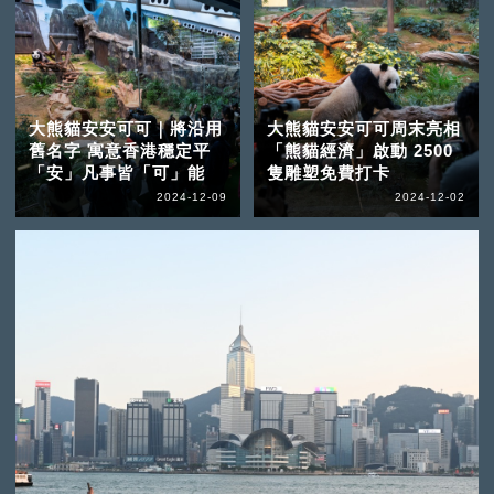
大熊貓安安可可｜將沿用
大熊貓安安可可周末亮相
舊名字 寓意香港穩定平
「熊貓經濟」啟動 2500
「安」凡事皆「可」能
隻雕塑免費打卡
2024-12-09
2024-12-02