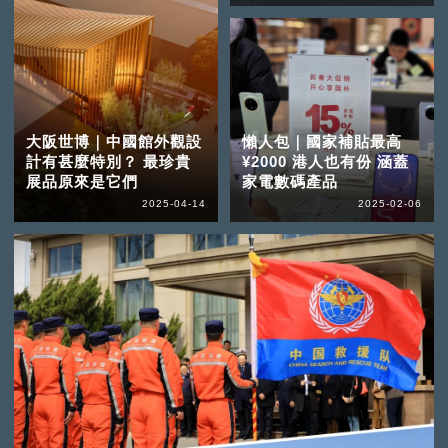
大阪世博｜中國館外觀設
懶人包｜國家補貼最高
計有甚麼特別？ 最珍貴
¥2000 港人也有份 涵蓋
展品原來是它們
家電數碼產品
2025-04-14
2025-02-06