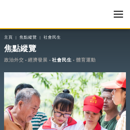
主頁
焦點縱覽
社會民生
焦點縱覽
政治外交
經濟發展
社會民生
體育運動