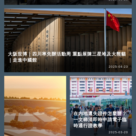
大阪世博｜四川率先辦活動周 重點展陳三星堆及大熊貓
｜走進中國館
2025-04-23
在內地遺失證件怎麼辦？
一文睇清即時申請電子臨
時通行證教學
2025-03-20