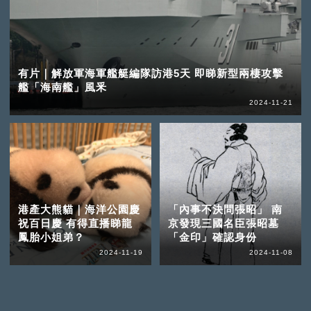
有片｜解放軍海軍艦艇編隊訪港5天 即睇新型兩棲攻擊
艦「海南艦」風釆
2024-11-21
港產大熊貓｜海洋公園慶
「內事不決問張昭」 南
祝百日慶 有得直播睇龍
京發現三國名臣張昭墓
鳳胎小姐弟？
「金印」確認身份
2024-11-19
2024-11-08