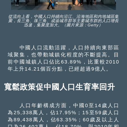
從流向上看，中國人口持續向沿江、沿海地區和內地城區集
聚，長三角、珠三角、成渝城市群等主要城市群的人口增長
迅速，集聚度加大。（圖片來源：Getty）
中國人口流動活躍，人口持續向東部區
域聚集，也帶動城鎮化程度的不斷提高。目
前中國城鎮人口佔比63.89%，比重較2010
年上升14.21個百分點，已經超過9億人。
寬鬆政策促中國人口生育率回升
人口年齡構成方面，中國0至14歲人口
為25,338萬人，佔17.95%；15至59歲人口
為89,438萬人，佔63.35%；60歲及以上人
口為26,402萬人，佔18.70%。與2010年相