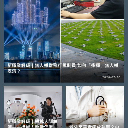
新職業解碼｜無人機群飛行規劃員 如何「指揮」無人機
表演？
2026-07-30
新職業解碼｜機械人訓練
師——機械人幹活怎麼
老外來華看病成熱潮？中