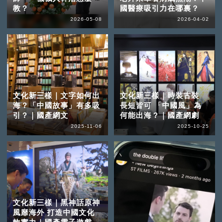
教？
國醫療吸引力在哪裏？
2026-05-08
2026-04-02
文化新三樣｜文字如何出
文化新三樣｜時裝古裝
海？「中國故事」有多吸
長短皆可 「中國風」為
引？｜國產網文
何能出海？｜國產網劇
2025-11-06
2025-10-25
文化新三樣｜黑神話原神
風靡海外 打造中國文化