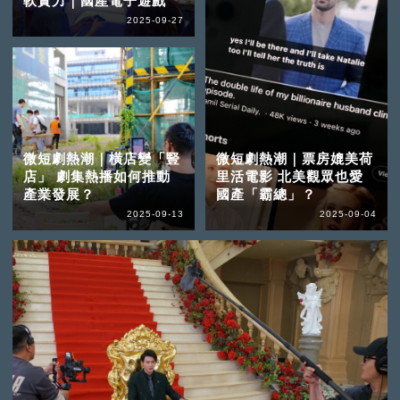
軟實力｜國產電子遊戲
2025-09-27
微短劇熱潮｜橫店變「豎
微短劇熱潮｜票房媲美荷
店」 劇集熱播如何推動
里活電影 北美觀眾也愛
產業發展？
國產「霸總」？
2025-09-13
2025-09-04