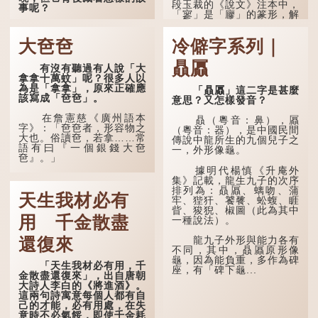
段玉裁的《說文》注本中，
事呢？
「寥」是「廫」的篆形，解
作空渺、空虛。如《列仙傳
「不見棺材不落淚」的
·安期先生》載琊阜老人故
原句，有說法是「不見棺材
大夿夿
冷僻字系列｜
事，以「寥寥安期，虛質高
不下淚」或「不見親棺不下
清」形容空虛無所事事。
淚」，出自明朝蘭陵笑笑生
贔屭
有沒有聽過有人說「大
所著的《金瓶梅詞話》第九
拿拿十萬蚊」呢？很多人以
十八回。原意是指人未親眼
為是「拿拿」，原來正確應
見到親人棺木，便不會真正
「贔屭」這二字是甚麼
該寫成「夿夿」。
感到悲傷；後來引申為比喻
意思？又怎樣發音？
人執迷不悟，不到徹底失
敗，便不肯罷休。
在詹憲慈《廣州語本
贔（粵音：鼻），屭
字》：「夿夿者，形容物之
（粵音：器），是中國民間
大也。俗讀夿，若拿……常
許多人對這上半句耳熟
傳說中龍所生的九個兒子之
語有曰『一個銀錢大夿
能詳，但它其實還有下半句
一，外形像龜。
夿』。」
——「不到黃河心不死」...
據明代楊慎《升庵外
「夿」形容大，「一個
集》記載，龍生九子的次序
銀錢大夿夿」，就形容金錢
排列為：贔屭、螭吻、蒲
天生我材必有
數量之大了。「大夿夿十萬
牢、狴犴、饕餮、蚣蝮、睚
蚊」，就是說十萬元是一筆
眥、狻猊、椒圖（此為其中
大數目了。
用 千金散盡
一種說法）。
不過，「夿」字本音讀
龍九子外形與能力各有
還復來
作「巴（bā）」，因此
不同，其中，贔屭原形像
「大夿夿」理應讀成「大巴
龜，因為能負重，多作為碑
「天生我材必有用，千
巴」。問題是，若依足本
座，有「碑下龜...
金散盡還復來」，出自唐朝
音，...
大詩人李白的《將進酒》。
這兩句詩寓意每個人都有自
己的才能，必有用處，在失
意時不必氣餒，即使千金耗