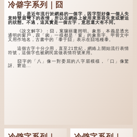
易理解，前者表示再次，後
冷僻字系列｜囧
者表示一對，兩個「又」便
「朤朤乾坤，捨我其
是「双」。
誰。」乾坤是《周易》中的
兩個卦名，這裏指天地、宇
囧，是近年流行於網絡的一個字，因字型好像一個人失
「叒」（音：若）原是
宙等，形容政治清明，天下
意時雙眉彎下的表情，所以在網絡上被用來形容失意或窘迫
古代神話中的樹木名
太平！
的狀態。不過，這其實是一個古字，意思還大有不同。
稱。 《說文解字·叒部》：
「叒，日初出東方湯谷所登
「天空朤朤，任鳥兒高
《說文解字》：囧，窻牖丽廔闿明。象形，本義是透光
榑桑，叒木也。」
飛。」也是指天清氣明，鳥
通明的窗戶，跟「囪」一樣都是「窗」的象形字。甲骨文中
兒可高飛。
又用作地名，古書中的「黍于囧」表示在囧地種黍。
「叕...
「朤朤脆脆」就是形容
這個古字十分少用，直至21世紀，網絡上開始流行表情
辦事爽快乾脆。我們熟...
符號，這個字也被網民當做表情符號來用。
囧字的「八」像一對委屈的八字眉模樣，「口」像驚
訝、窘迫...
冷僻字系列｜
冷僻字系列｜