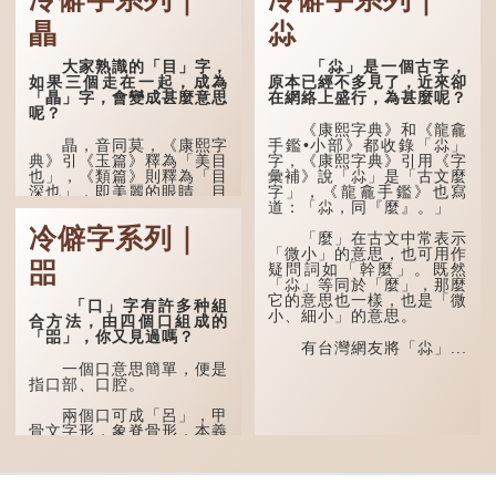
瞐
尛
大家熟識的「目」字，
「尛」是一個古字，
如果三個走在一起，成為
原本已經不多見了，近來卻
「瞐」字，會變成甚麼意思
在網絡上盛行，為甚麼呢？
呢？
《康熙字典》和《龍龕
瞐，音同莫，《康熙字
手鑑•小部》都收錄「尛」
典》引《玉篇》釋為「美目
字，《康熙字典》引用《字
也」，《類篇》則釋為「目
彙補》說「尛」是「古文麼
深也」，即美麗的眼睛、目
字」，《龍龕手鑑》也寫
光深邃的意思。
道：「尛，同『麼』。」
冷僻字系列｜
多年前，蘋果手機推出
「麼」在古文中常表示
iPhone12時，曾宣傳它的
「微小」的意思，也可用作
㗊
鏡頭有專業的運算攝影功
疑問詞如「幹麼」。既然
能，便用上「瞐」這個字，
「尛」等同於「麼」，那麼
表達iPhone12有由8位提
它的意思也一樣，也是「微
「口」字有許多种組
升至10位HDR影片拍攝功
小、細小」的意思。
合方法，由四個口組成的
能，能自動進行杜比視界調
「㗊」，你又見過嗎？
色，達到專...
有台灣網友將「尛」...
一個口意思簡單，便是
指口部、口腔。
兩個口可成「呂」，甲
骨文字形，象脊骨形，本義
是指脊椎骨，中間有一條豎
線把脊椎段串聯起來。現代
通用為姓氏。兩個口也可以
寫成「吅」（音：喧），古