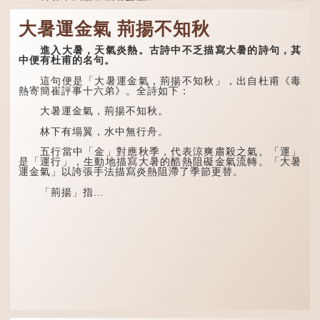
間的氣候規律。《逸周書·
人體表面，例如手臂等
時訓解》記載：「大暑之
部位生長的細毛，也叫
大暑運金氣 荊揚不知秋
日，腐草化為螢。又五日，
「毳」，又叫「寒毛」、
土潤溽暑。又五日，大雨時
「汗毛」。
行。」意思是說，大暑時節
進入大暑，天氣炎熱。古詩中不乏描寫大暑的詩句，其
螢火蟲出生，土地濕熱，常
醫學上，「毳毛」是一
中便有杜甫的名句。
有大雨出現。
個專有名詞。它指人類在兒
童時期長出的一種細小、不
這句便是「大暑運金氣，荊揚不知秋」，出自杜甫《毒
易注意到卻又幾乎遍布全身
熱寄簡崔評事十六弟》。全詩如下：
的毛髮。毳毛的密度因人而
異，其長度則通常不會...
大暑運金氣，荊揚不知秋。
林下有塌翼，水中無行舟。
五行當中「金」對應秋季，代表涼爽肅殺之氣。「運」
是「運行」，生動地描寫大暑的酷熱阻礙金氣流轉。「大暑
運金氣」以誇張手法描寫炎熱阻滯了季節更替。
「荊揚」指...