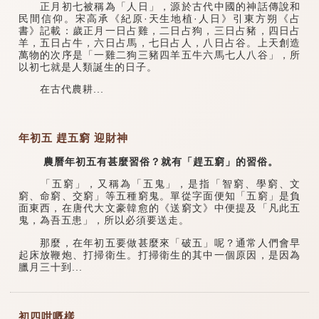
正月初七被稱為「人日」，源於古代中國的神話傳說和
民間信仰。宋高承《紀原·天生地植·人日》引東方朔《占
書》記載：歲正月一日占雞，二日占狗，三日占豬，四日占
羊，五日占牛，六日占馬，七日占人，八日占谷。上天創造
萬物的次序是「一雞二狗三豬四羊五牛六馬七人八谷」，所
以初七就是人類誕生的日子。
在古代農耕...
年初五 趕五窮 迎財神
農曆年初五有甚麼習俗？就有「趕五窮」的習俗。
「五窮」，又稱為「五鬼」，是指「智窮、學窮、文
窮、命窮、交窮」等五種窮鬼。單從字面便知「五窮」是負
面東西，在唐代大文豪韓愈的《送窮文》中便提及「凡此五
鬼，為吾五患」，所以必須要送走。
那麼，在年初五要做甚麼來「破五」呢？通常人們會早
起床放鞭炮、打掃衛生。打掃衛生的其中一個原因，是因為
臘月三十到...
初四咁嘅樣