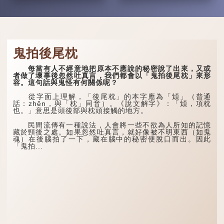
鬼拍後尾枕
每當有人不經意地把原本不應說的秘密說了出來，又或
者做了壞事後忽然吐真言，我們都會以「鬼拍後尾枕」來形
容。這句話與鬼怪有何關係呢？
從字面上理解，「後尾枕」的本字應為「䪴」（普通
話：zhěn，與「枕」同音）。《說文解字》：「䪴，項枕
也。」意思是頭後部與枕頭接觸的地方。
民間流傳有一種說法，人會將一些不欲為人所知的記憶
藏於頸後之處。如果忽然吐真言，就好像被不明東西（如鬼
魂）在後腦拍了一下，藏在腦中的秘密便脫口而出。因此
「鬼拍...