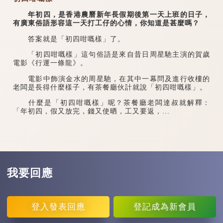
年初四，是香港農曆新年長假期後第一天上班的日子，
有廣東俗語形容這一天打工仔的心情，你知道是甚麼嗎？
答案就是「初四咁嘅樣」了。
「初四咁嘅樣」這句俗語是來自昔日周星馳主演的賀歲
電影《行運一條龍》。
電影中飾演金水的周星馳，在其中一幕問及進行收樓的
老闆是長得什麼樣子，有茶餐廳伙計就說「初四咁嘅樣」。
什麼是「初四咁嘅樣」呢？茶餐廳老闆達叔就解釋：
「年初四，假又放完，錢又使晒，工又要返，...
我要回應
登入
發表回應
登記
成為新會員