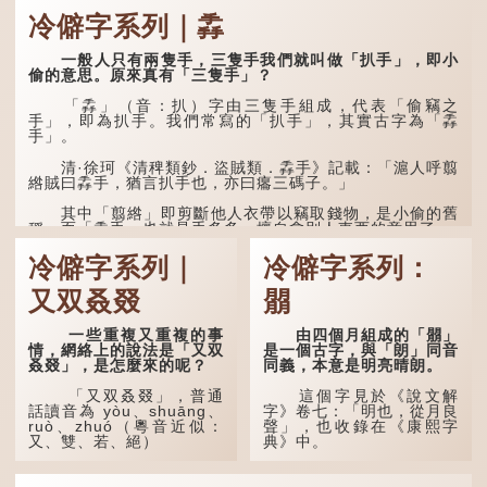
冷僻字系列｜掱
一般人只有兩隻手，三隻手我們就叫做「扒手」，即小
偷的意思。原來真有「三隻手」？
「掱」（音：扒）字由三隻手組成，代表「偷竊之
手」，即為扒手。我們常寫的「扒手」，其實古字為「掱
手」。
清·徐珂《清稗類鈔．盜賊類．掱手》記載：「滬人呼翦
綹賊曰掱手，猶言扒手也，亦曰癟三碼子。」
其中「翦綹」即剪斷他人衣帶以竊取錢物，是小偷的舊
稱。而「掱手」也就是手多多，擅自拿別人東西的意思了...
冷僻字系列｜
冷僻字系列：
又双叒叕
朤
一些重複又重複的事
由四個月組成的「朤」
情，網絡上的說法是「又双
是一個古字，與「朗」同音
叒叕」，是怎麼來的呢？
同義，本意是明亮晴朗。
「又双叒叕」，普通
這個字見於《說文解
話讀音為 yòu、shuāng、
字》卷七：「明也，從月良
ruò、zhuó（粵音近似：
聲」，也收錄在《康熙字
又、雙、若、絕）
典》中。
「又」和「双」比較
這個字，用法頗多。