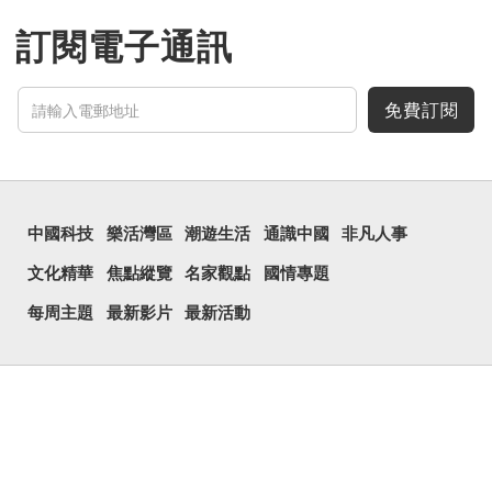
同「喧」，是大聲呼叫的意
思。
訂閱電子通訊
三個口為「品」，這個
字用法最為普遍。始見於商
代甲骨文，古字形從三口，
表示眾多。《說文解...
免費訂閱
中國科技
樂活灣區
潮遊生活
通識中國
非凡人事
文化精華
焦點縱覽
名家觀點
國情專題
每周主題
最新影片
最新活動