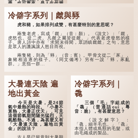
盡，也可重來，是人生低潮
時激勵向上的名句。
冷僻字系列｜虤與豩
原詩寫道：「人生得意
須盡歡，莫使金樽空對月。
虎和豬，如果排列成雙，有甚麼特別的意思呢？
天生我材必有用，千金散盡
還復來。烹羊宰牛且為樂，
會須一飲三百杯。」意思是
兩隻老虎，寫成「虤」（音：顏）。《說文》：「虤，
說：上天給了我才能，必然
虎怒也。從二虎。凡虤之屬皆從虤。」代表老虎發怒的樣
有用到的地方；即使千金散
子。唐人詩中亦有「求閑未得閑，眾誚瞋虤虤」之句，意思
去，也終會重新得到。
是眾人的譏諷讓人怒目而視。
李白作此詩時，大約是
兩隻豬，則為「豩」（音：賓）。甲骨文從二「豕」，
天寶十一年。當時他已被唐
象豬相追逐的樣子。《同文備考》另有一說「豩，豕亂
玄宗賜金放還約八年，這期
群。」意指一群...
間經常與朋友遊山玩水，部
分詩作顯露出懷才...
大暑連天陰 遍
冷僻字系列｜
地出黃金
毳
今天是大暑，是24節
三個「毛」字組成的
氣中最熱的時段。「小暑不
「毳」（普通話cuì，粵
算熱，大暑正伏天」，可見
音：脆），有甚麼意思？
這個節氣期間陽光猛烈，天
氣酷熱。不過，為甚麼又有
《說文解字》 ：
「大暑連天陰，遍地出黃
「毳，細羊毛也。」「毳」
金」的說法？
本指人體或鳥獸的毛髮，或
由毛織成的製品。
古人早已留意到大暑期