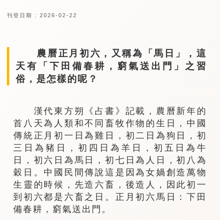
刊登日期 : 2026-02-22
農曆正月初六，又稱為「馬日」，這
天有「下田備春耕，窮氣送出門」之習
俗，是怎樣的呢？
漢代東方朔《占書》記載，農曆新年的
首八天為人類和不同畜牧作物的生日，中國
傳統正月初一日為雞日，初二日為狗日，初
三日為豬日，初四日為羊日，初五日為牛
日，初六日為馬日，初七日為人日，初八為
穀日。中國民間傳說這是因為女媧創造萬物
生靈的時候，先造六畜，後造人，因此初一
到初六都是六畜之日。正月初六馬日：下田
備春耕，窮氣送出門。