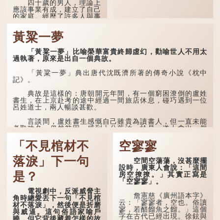
頤」。《禮記.曲禮上》：
四十歲的男人，理論上
「百年曰期頤。」鄭玄註：
應該事業有成，建立了自己
「期，猶要也；頤，養也。
的家庭。經歷了許多人與事
不知衣服食味，孝子要盡養
之後，對事物有了自己的判
道...
斷能力，不會輕易為表象所
黃粱一夢
迷惑。
孔子在《論語·子罕》
「黃粱一夢」比喻榮華富貴終歸虛幻，勸喻世人不用太
也說：「知者不惑，仁者不
過執著，原來是出自一個典故。
憂，勇者不懼。」「知」與
智慧的「智」相通，四十歲
「黃粱一夢」典出唐代沈既濟所著的傳奇小說《枕中
的男人應已累積足夠智慧，
記》。
不再對自己的人生感到困
惑、憂慮與恐懼。
典故是這樣的：唐朝開元年間，有一個窮困潦倒的盧姓
書生，在上京赴考的途中經過一間旅店休息，碰巧遇到一位
呂姓道士，兩人暢談甚歡。
言談間，盧姓書生感慨自己雖貴為讀書人，但一直未能
考取功名，仍然貧困，感到十分落泊。於是，道士拿出一個
青瓷枕頭，讓...
「不見棺材不
空寥寥
落淚」下一句
空間空蕩蕩，沒甚麼擺
設時，廣東人會說：「這間
是？
房空撩撩。」其實正寫是
「空寥寥」。
電視劇中，反派威脅主
詹憲慈《廣州語本字》
角時總愛丟下一句「不見棺
云：「寥寥者，空也。俗讀
材不落淚」，然後便是折磨
寥，若醋餾魚之餾。」這個
與威逼。這句俗語家喻戶
字在古代已經出現。徐鉉與
曉，但它背後藏着怎樣的故