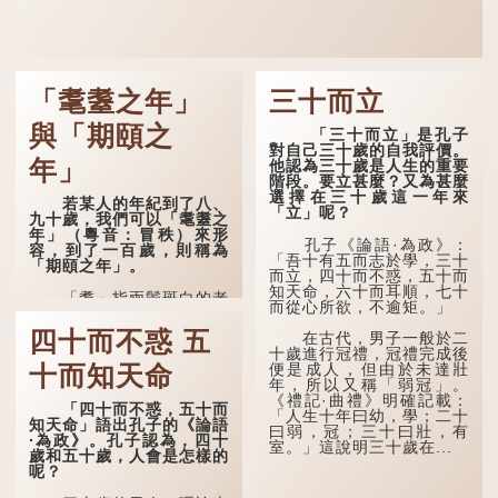
「耄耋之年」
三十而立
與「期頤之
「三十而立」是孔子
對自己三十歲的自我評價。
年」
他認為三十歲是人生的重要
階段。要立甚麼？又為甚麼
選擇在三十歲這一年來
若某人的年紀到了八、
「立」呢？
九十歲，我們可以「耄耋之
年」（粵音：冒秩）來形
孔子《論語·為政》：
容，到了一百歲，則稱為
「吾十有五而志於學，三十
「期頤之年」。
而立，四十而不惑，五十而
知天命，六十而耳順，七十
「耄」指兩鬢斑白的老
而從心所欲，不逾矩。」
人家，亦含有思想紊亂的意
思；「耋」更有跌倒的意
四十而不惑 五
在古代，男子一般於二
思，也是用來形容老人家
十歲進行冠禮，冠禮完成後
的。
便是成人，但由於未達壯
十而知天命
年，所以又稱「弱冠」。
曹操《對酒歌》就曾寫
《禮記·曲禮》明確記載：
道：「耄耋皆得以壽終，恩
「四十而不惑，五十而
「人生十年曰幼，學；二十
澤廣及草木昆蟲。」
知天命」語出孔子的《論語
曰弱，冠；三十曰壯，有
·為政》。孔子認為，四十
室。」這說明三十歲在...
到了一百歲呢？
歲和五十歲，人會是怎樣的
呢？
那麼就可以稱為「期