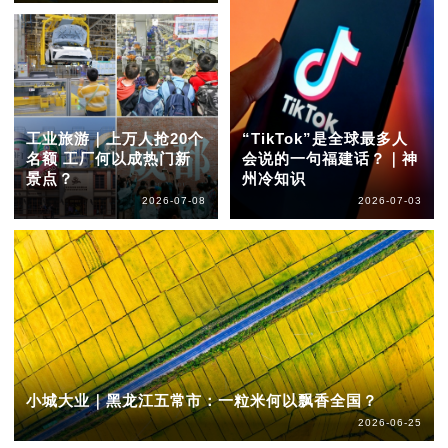
工业旅游｜上万人抢20个
“TikTok”是全球最多人
名额 工厂何以成热门新
会说的一句福建话？｜神
景点？
州冷知识
2026-07-08
2026-07-03
小城大业｜黑龙江五常市：一粒米何以飘香全国？
2026-06-25