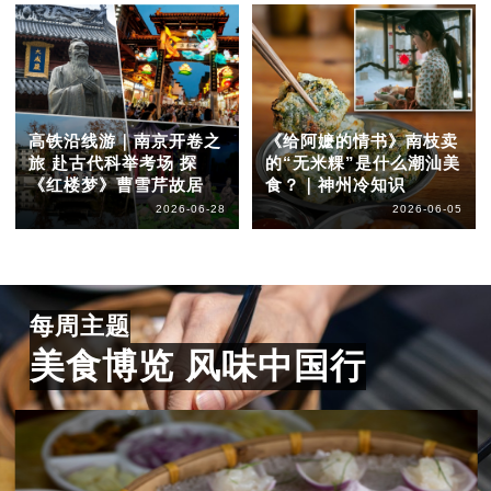
高铁沿线游｜南京开卷之
《给阿嬷的情书》南枝卖
旅 赴古代科举考场 探
的“无米粿”是什么潮汕美
《红楼梦》曹雪芹故居
食？｜神州冷知识
2026-06-28
2026-06-05
每周主题
美食博览 风味中国行