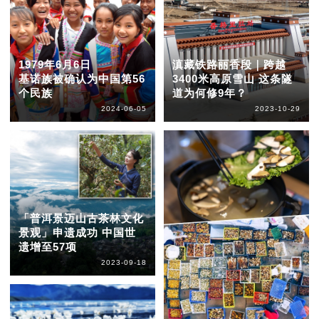
1979年6月6日
滇藏铁路丽香段｜跨越
基诺族被确认为中国第56
3400米高原雪山 这条隧
个民族
道为何修9年？
2024-06-05
2023-10-29
「普洱景迈山古茶林文化
景观」申遗成功 中国世
遗增至57项
2023-09-18