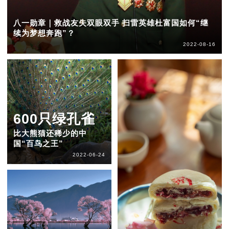
八一勋章｜救战友失双眼双手 扫雷英雄杜富国如何“继
续为梦想奔跑”？
2022-08-16
600只绿孔雀
比大熊猫还稀少的中
国“百鸟之王”
2022-06-24