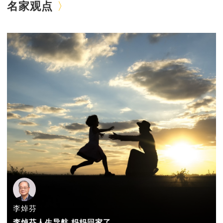
名家观点
李焯芬
李焯芬人生导航 妈妈回家了