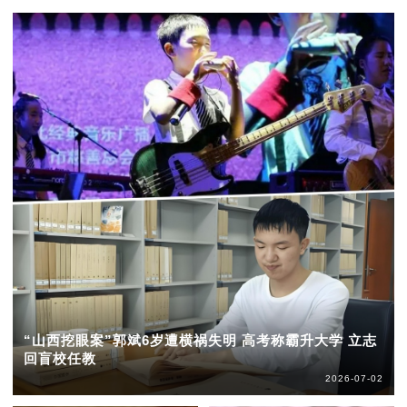
“山西挖眼案”郭斌6岁遭横祸失明 高考称霸升大学 立志
回盲校任教
2026-07-02