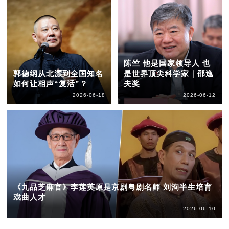
陈竺 他是国家领导人 也
郭德纲从北漂到全国知名
是世界顶尖科学家｜邵逸
如何让相声“复活”？
夫奖
2026-06-18
2026-06-12
《九品芝麻官》李莲英原是京剧粤剧名师 刘洵半生培育
戏曲人才
2026-06-10