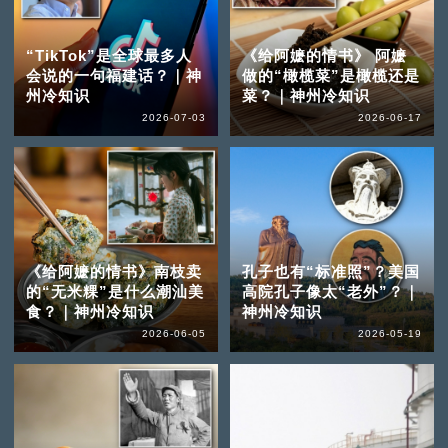
“TikTok”是全球最多人
《给阿嬷的情书》 阿嬷
会说的一句福建话？｜神
做的“橄榄菜”是橄榄还是
州冷知识
菜？｜神州冷知识
2026-07-03
2026-06-17
《给阿嬷的情书》南枝卖
孔子也有“标准照”？美国
的“无米粿”是什么潮汕美
高院孔子像太“老外”？｜
食？｜神州冷知识
神州冷知识
2026-06-05
2026-05-19