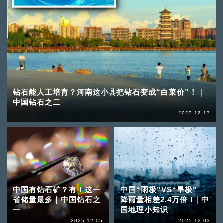
钻石能人工培育？河南这小县把钻石变成“白菜价”！｜
中国钻石之二
2025-12-17
中国有钻石矿？有！这一
中国“雨极”VS“旱极”
省储量最多｜中国钻石之
降雨量相差2.4万倍 !｜中
一
国地理小知识
2025-12-05
2025-12-03