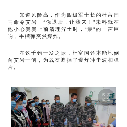
知道风险高，作为四级军士长的杜富国
马命令艾岩：“你退后，让我来！”未料就在
他小心翼翼上前清理浮土时，“轰”的一声巨
响，手榴弹突然爆炸。
在这千钧一发之际，杜富国还本能地倒
向艾岩一侧，为战友遮挡了爆炸冲击波和弹
片。