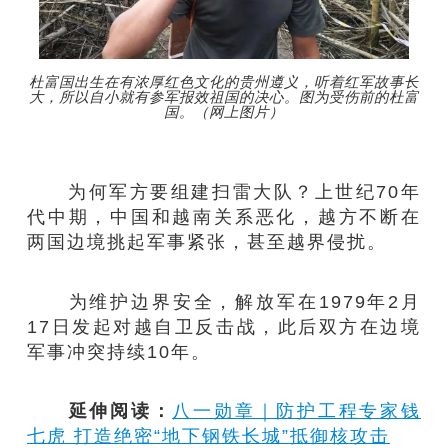
杜富国出生在有浓厚红色文化的贵州遵义，听着红军故事长
大，所以自小就有参军报效祖国的决心。图为受伤前的杜富
国。（网上图片）
为何军方要组建扫雷大队？上世纪70年
代中期，中国和越南关系恶化，越方不断在
两国边境挑起军事紧张，甚至越界侵扰。
为维护边界安全，解放军在1979年2月
17日发起对越自卫反击战，此后双方在边境
军事冲突持续10年。
延伸阅读：
八一勋章｜防护工程专家钱
七虎 打造绝密“地下钢铁长城”抵御核攻击