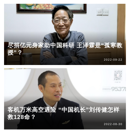
尽捐亿元身家助中国科研 王泽霖是“孤寒教
授”？
2022-09-22
客机万米高空遇险 “中国机长”刘传健怎样
救128命？
2022-08-30