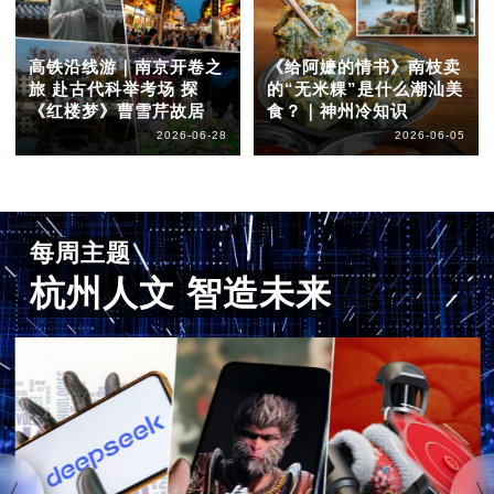
高铁沿线游｜南京开卷之
《给阿嬷的情书》南枝卖
旅 赴古代科举考场 探
的“无米粿”是什么潮汕美
《红楼梦》曹雪芹故居
食？｜神州冷知识
2026-06-28
2026-06-05
每周主题
杭州人文 智造未来