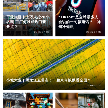
工业旅游｜上万人抢20个
“TikTok”是全球最多人
名额 工厂何以成热门新
会说的一句福建话？｜神
景点？
州冷知识
2026-07-08
2026-07-03
小城大业｜黑龙江五常市：一粒米何以飘香全国？
2026-06-25