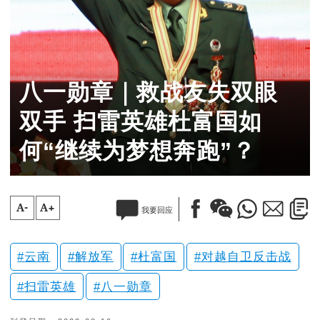
八一勋章｜救战友失双眼
双手 扫雷英雄杜富国如
何“继续为梦想奔跑”？
A-
A+
我要回应
云南
解放军
杜富国
对越自卫反击战
扫雷英雄
八一勋章