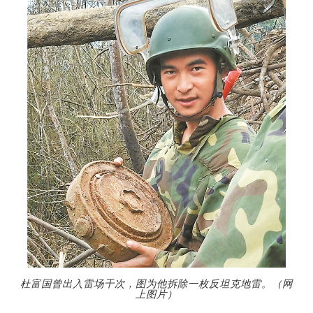
杜富国曾出入雷场千次，图为他拆除一枚反坦克地雷。（网
上图片）