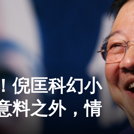
！倪匡科幻小
意料之外，情