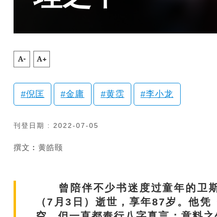
A-
A+
倪匡
金庸
黄霑
李小龙
刊登日期 : 2022-07-05
撰文︰黄皓颐
曾陪伴不少书迷度过童年的卫斯
（7月3日）逝世，享年87岁。他
空，但一直都奉行八字真言：意料之