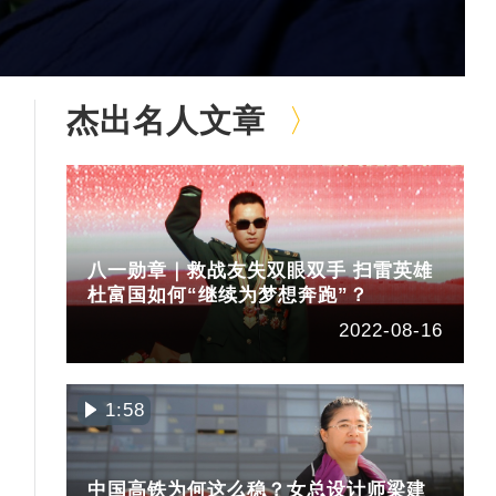
杰出名人文章
八一勋章｜救战友失双眼双手 扫雷英雄
杜富国如何“继续为梦想奔跑”？
2022-08-16
1:58
中国高铁为何这么稳？女总设计师梁建