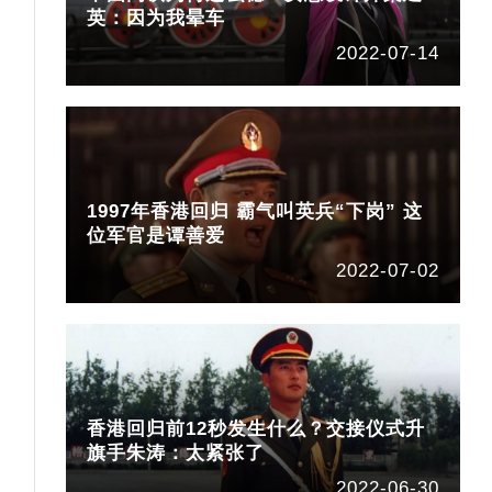
英：因为我晕车
2022-07-14
1997年香港回归 霸气叫英兵“下岗” 这
位军官是谭善爱
2022-07-02
香港回归前12秒发生什么？交接仪式升
旗手朱涛：太紧张了
2022-06-30