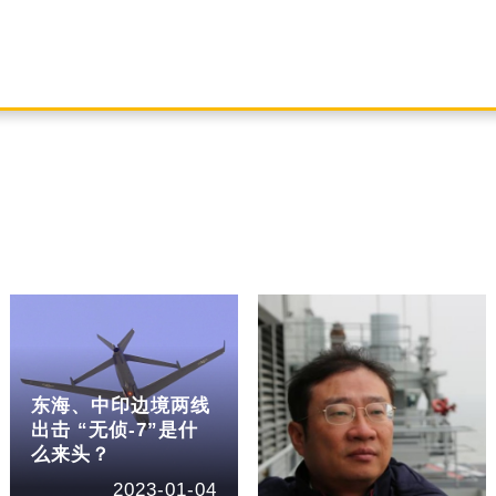
东海、中印边境两线
出击 “无侦-7”是什
么来头？
2023-01-04