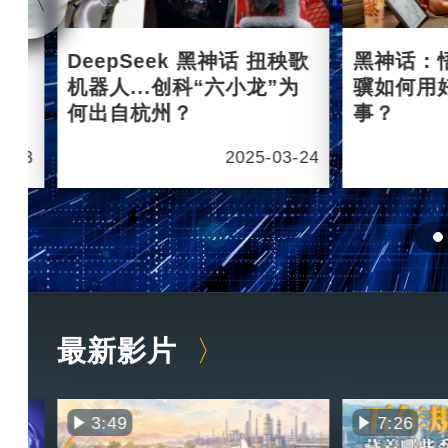
杭州
DeepSeek 黑神话 扭秧歌
黑神话：
机器人...创科“六小龙”为
骥如何用
何出自杭州？
事？
6-03
2025-03-24
最新影片
3:49
7:26