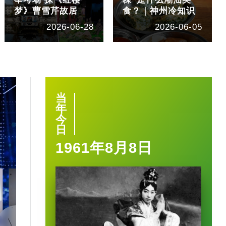
梦》曹雪芹故居
食？｜神州冷知识
2026-06-28
2026-06-05
当
年
今
日
1961年8月8日
1:40