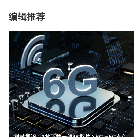
编辑推荐
科技通识｜1秒下载一部4K影片？6G与5G有何