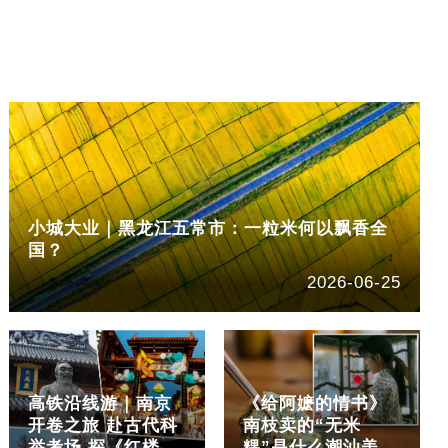
小城大业｜黑龙江五常市：一粒米何以飘香全
国？
2026-06-25
高铁沿线游｜南京
《给阿嬷的情书》
开卷之旅 赴古代科
南枝卖的“无米
举考场 探《红楼
粿”是什么潮汕美