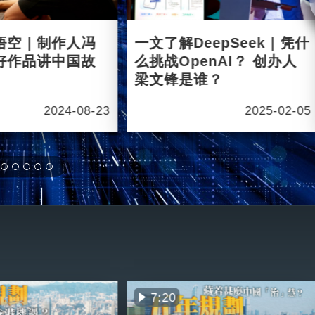
悟空｜制作人冯
一文了解DeepSeek｜凭什
好作品讲中国故
么挑战OpenAI？ 创办人
梁文锋是谁？
2024-08-23
2025-02-05
7:20