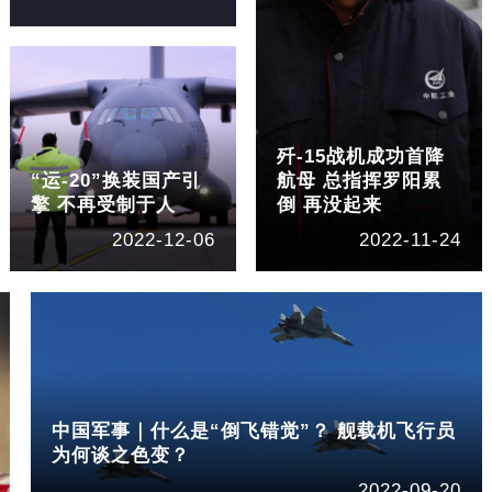
歼-15战机成功首降
“运-20”换装国产引
航母 总指挥罗阳累
擎 不再受制于人
倒 再没起来
2022-12-06
2022-11-24
中国军事｜什么是“倒飞错觉”？ 舰载机飞行员
为何谈之色变？
2022-09-20