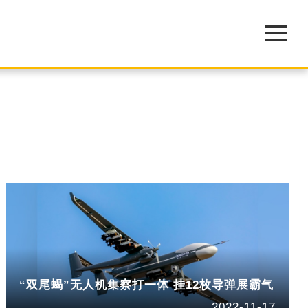
“双尾蝎”无人机集察打一体 挂12枚导弹展霸气
2022-11-17