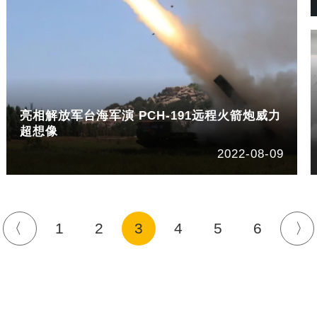
亮相解放军台海军演 PCH-191远程火箭炮威力
超想像
2022-08-09
1
2
3
4
5
6