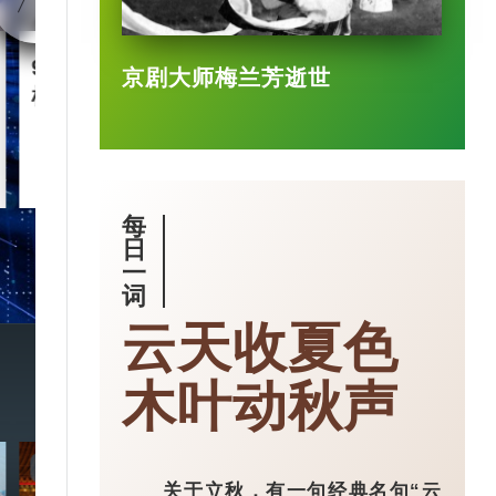
90后王兴兴 “英语学渣”是
智慧城市｜杭
京剧大师梅兰芳逝世
机械人天才
大脑” 有何神
2025-03-17
每
日
一
词
云天收夏色
木叶动秋声
7:20
3:49
关于立秋，有一句经典名句“云