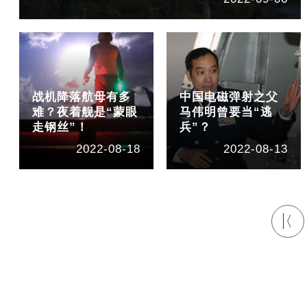
战机降落航母有多
中国电磁弹射之父
难？夜着舰是“蒙眼
马伟明曾要当“逃
走钢丝”！
兵”？
2022-08-18
2022-08-13