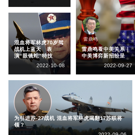
雷鼎鸣
混血将军林虎70岁驾
战机上蓝天 表
雷鼎鸣看中美关系｜
演“眼镜蛇”特技
中美博弈新招纷呈
2022-10-08
2022-09-27
为引进苏-27战机 混血将军林虎喝翻17苏联将
领？
2022-09-06