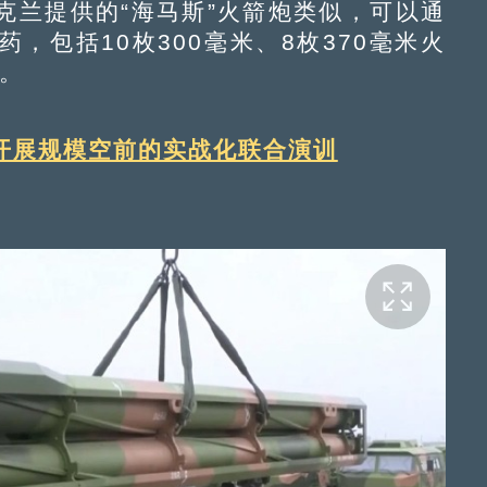
兰提供的“海马斯”火箭炮类似，可以通
，包括10枚300毫米、8枚370毫米火
弹。
开展规模空前的实战化联合演训