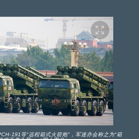
H-191等“远程箱式火箭炮”，军迷亦会称之为“箱