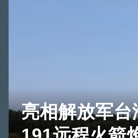
亮相解放军台海
191远程火箭