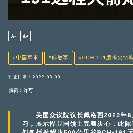
A-
A+
中国军事
解放军
PCH-191远程火箭
刊登日期 : 2022-08-09
编辑︰许可
美国众议院议长佩洛西2022年8
习，展示捍卫国领土完整决心，此际
似包括射程达500公里的PCH-191