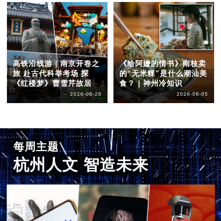
高铁沿线游｜南京开卷之
《给阿嬷的情书》南枝卖
旅 赴古代科举考场 探
的“无米粿”是什么潮汕美
《红楼梦》曹雪芹故居
食？｜神州冷知识
2026-06-28
2026-06-05
每周主题
杭州人文 智造未来