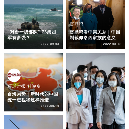
雷鼎鸣
“对台一线部队” 73集团
雷鼎鸣看中美关系｜中国
军有多强？
制裁佩洛西家族的意义
2022-09-03
2022-08-18
环球时报 社评集
台海局势｜新时代的中国
统一进程将这样推进
2022-08-13