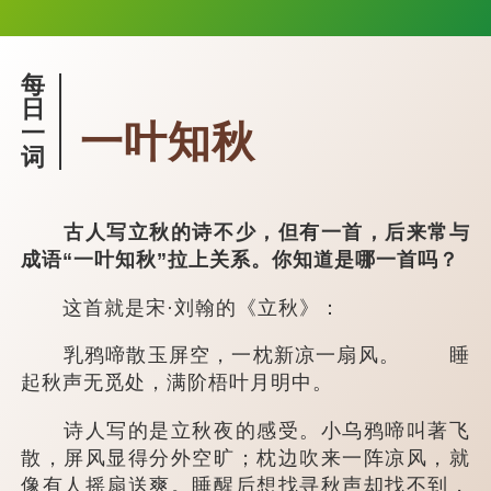
每
日
一叶知秋
一
词
古人写立秋的诗不少，但有一首，后来常与
成语“一叶知秋”拉上关系。你知道是哪一首吗？
这首就是宋·刘翰的《立秋》：
乳鸦啼散玉屏空，一枕新凉一扇风。 睡
起秋声无觅处，满阶梧叶月明中。
诗人写的是立秋夜的感受。小乌鸦啼叫著飞
散，屏风显得分外空旷；枕边吹来一阵凉风，就
像有人摇扇送爽。睡醒后想找寻秋声却找不到，