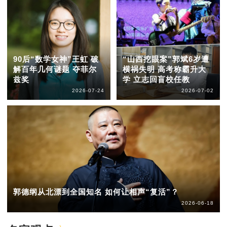
90后“数学女神”王虹 破
“山西挖眼案”郭斌6岁遭
解百年几何谜题 夺菲尔
横祸失明 高考称霸升大
兹奖
学 立志回盲校任教
2026-07-24
2026-07-02
郭德纲从北漂到全国知名 如何让相声“复活”？
2026-06-18