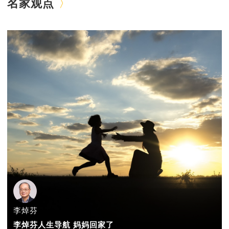
名家观点
李焯芬
李焯芬人生导航 妈妈回家了