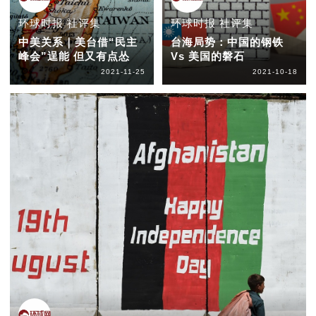
环球时报 社评集
环球时报 社评集
中美关系｜美台借“民主
台海局势：中国的钢铁
峰会”逞能 但又有点怂
Vs 美国的磐石
2021-11-25
2021-10-18