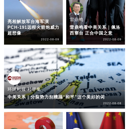
雷鼎鸣
亮相解放军台海军演
PCH-191远程火箭炮威力
雷鼎鸣看中美关系｜佩洛
超想像
西窜台 正合中国之意
2022-08-09
2022-08-09
环球时报 社评集
中美关系｜分裂势力别糟蹋“和平”这个美好的词
2022-08-08