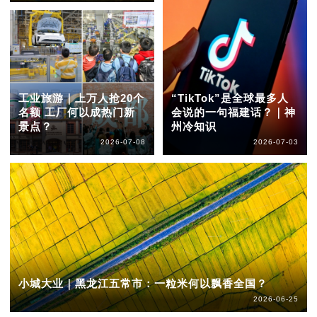
工业旅游｜上万人抢20个
“TikTok”是全球最多人
名额 工厂何以成热门新
会说的一句福建话？｜神
景点？
州冷知识
2026-07-08
2026-07-03
小城大业｜黑龙江五常市：一粒米何以飘香全国？
2026-06-25