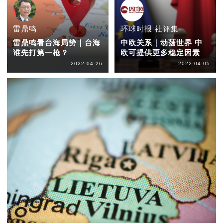
雷鼎鸣
环球时报 社评集
雷鼎鸣看台海局势｜台海
中欧关系｜动荡世界 中
谁先打第一枪？
欧可提供更多稳定因素
2022-04-26
2022-04-05