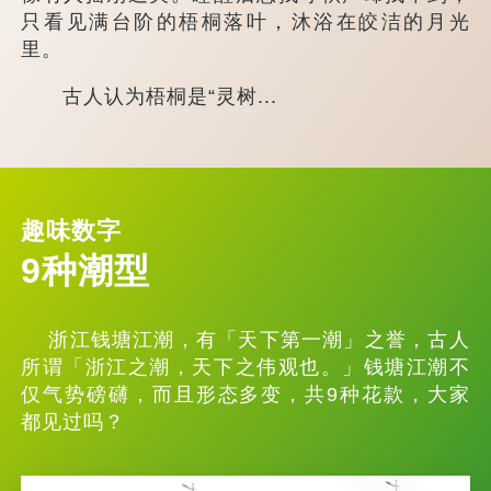
只看见满台阶的梧桐落叶，沐浴在皎洁的月光
里。
古人认为梧桐是“灵树...
趣味数字
9种潮型
浙江钱塘江潮，有「天下第一潮」之誉，古人
所谓「浙江之潮，天下之伟观也。」钱塘江潮不
仅气势磅礴，而且形态多变，共9种花款，大家
都见过吗？